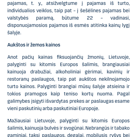
pajamas, t. y., atsižvelgtume į pajamas iš turto,
individualios veiklos, taip pat – į šešėlines pajamas bei
valstybės paramą, būtume 22 – vadinasi,
disponuojamosios pajamos iš esmės atitinka kainų lygį
šalyje.
Aukštos ir žemos kainos
Anot pačių kainas fiksuojančių žmonių, Lietuvoje,
palyginti su kitomis Europos šalimis, brangiausiai
kainuoja drabužiai, alkoholiniai gėrimai, kavinių ir
restoranų paslaugos, taip pat aukštos nekilnojamojo
turto kainos. Palyginti brangiai mūsų šalyje atsieina ir
tokios pramogos kaip teniso kortų nuoma. Pagal
galimybes įsigyti išvardytas prekes ar paslaugas esame
vieni paskutinių arba paskutiniai Europoje.
Mažiausiai Lietuvoje, palyginti su kitomis Europos
šalimis, kainuoja bulvės ir svogūnai. Nebrangūs ir tabako
gaminiai, taksi paslaugos, degalai, mobilusis ryšys bei