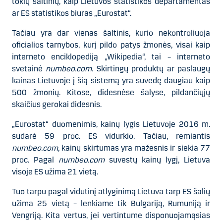
tokių šaltinių, kaip Lietuvos statistikos departamentas
ar ES statistikos biuras „Eurostat“.
Tačiau yra dar vienas šaltinis, kurio nekontroliuoja
oficialios tarnybos, kurį pildo patys žmonės, visai kaip
interneto enciklopediją „Wikipedia“, tai – interneto
svetainė
numbeo.com
. Skirtingų produktų ar paslaugų
kainas Lietuvoje į šią sistemą yra suvedę daugiau kaip
500 žmonių. Kitose, didesnėse šalyse, pildančiųjų
skaičius gerokai didesnis.
„Eurostat“ duomenimis, kainų lygis Lietuvoje 2016 m.
sudarė 59 proc. ES vidurkio. Tačiau, remiantis
numbeo.com
, kainų skirtumas yra mažesnis ir siekia 77
proc. Pagal
numbeo.com
suvestų kainų lygį, Lietuva
visoje ES užima 21 vietą.
Tuo tarpu pagal vidutinį atlyginimą Lietuva tarp ES šalių
užima 25 vietą – lenkiame tik Bulgariją, Rumuniją ir
Vengriją. Kita vertus, jei vertintume disponuojamąsias