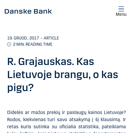
Skip to main content
Menu
19. GRUOD.. 2017
–
ARTICLE
2
MIN. READING TIME
R. Grajauskas. Kas
Lietuvoje brangu, o kas
pigu?
Didelės ar mažos prekių ir paslaugų kainos Lietuvoje?
Rodos, kiekvienas turi savo atsakymą į šį klausimą. Ir
retas kuris sutinka su oficialia statistika, pateikiama