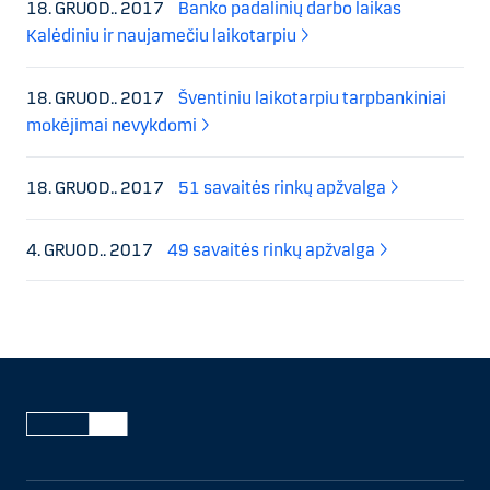
18. GRUOD.. 2017
Banko padalinių darbo laikas
Kalėdiniu ir naujamečiu laikotarpiu
18. GRUOD.. 2017
Šventiniu laikotarpiu tarpbankiniai
mokėjimai nevykdomi
18. GRUOD.. 2017
51 savaitės rinkų apžvalga
4. GRUOD.. 2017
49 savaitės rinkų apžvalga