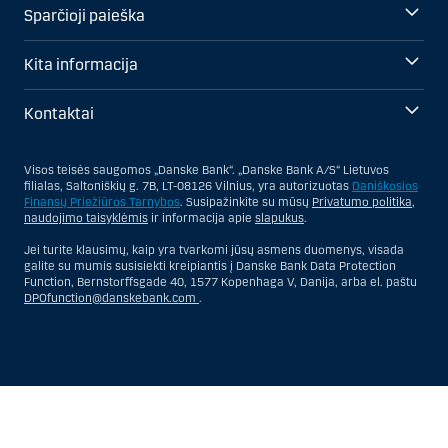
Sparčioji paieška
Kita informacija
Kontaktai
Visos teisės saugomos „Danske Bank“. „Danske Bank A/S“ Lietuvos
filialas, Saltoniškių g. 7B, LT-08126 Vilnius, yra autorizuotas
Daniškosios
Finansų Priežiūros Tarnybos
. Susipažinkite su mūsų
Privatumo politika
,
naudojimo taisyklėmis
ir informacija apie
slapukus
.
Jei turite klausimų, kaip yra tvarkomi jūsų asmens duomenys, visada
galite su mumis susisiekti kreipiantis į Danske Bank Data Protection
Function, Bernstorffsgade 40, 1577 Kopenhaga V, Danija, arba el. paštu
DPOfunction@danskebank.com
.
Show
Hide
Show
Show
more
less
rows:
rows: