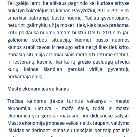
Tai galėjo lemti be aiškaus pagrindo kai kuriose srityse
aukštyn šoktelėjusias kainas. Pavyzdžiui, 2015-2016 m.
smarkiai pabrango būsto nuoma. Tačiau gyventojams
neturint galimybių už ją mokėti tiek, kiek buvo prašoma,
krito paklausa nuomojamam būstui. Dėl to 2017 m. jau
galėjome stebėti situaciją, kuomet būsto nuomos
kainos stabilizavosi ir neaugo arba netgi šiek tiek krito.
Panašią situaciją artimiausiais metais turėtume stebėti
ir restoranų, kavinių, kai kurių grožio paslaugų atveju,
kurių kainos šiandien gerokai viršija gyventojų
perkamąją galią.
Masto ekonomijos veiksnys
Trečias kainoms įtakos turintis veiksnys – masto
ekonomija. Lietuva – maža šalis, todėl ir masto
ekonomija yra gerokai mažesnė nei didesnėse šalyse.
Masto ekonomija įmonėse veikia ne tik taupant valdymo
išlaidas ar derinant kainas su tiekėjais, bet taip pat ir iš