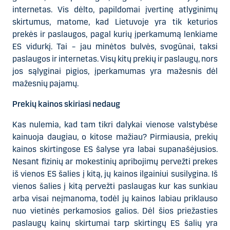
internetas. Vis dėlto, papildomai įvertinę atlyginimų
skirtumus, matome, kad Lietuvoje yra tik keturios
prekės ir paslaugos, pagal kurių įperkamumą lenkiame
ES vidurkį. Tai – jau minėtos bulvės, svogūnai, taksi
paslaugos ir internetas. Visų kitų prekių ir paslaugų, nors
jos sąlyginai pigios, įperkamumas yra mažesnis dėl
mažesnių pajamų.
Prekių kainos skiriasi nedaug
Kas nulemia, kad tam tikri dalykai vienose valstybėse
kainuoja daugiau, o kitose mažiau? Pirmiausia, prekių
kainos skirtingose ES šalyse yra labai supanašėjusios.
Nesant fizinių ar mokestinių apribojimų pervežti prekes
iš vienos ES šalies į kitą, jų kainos ilgainiui susilygina. Iš
vienos šalies į kitą pervežti paslaugas kur kas sunkiau
arba visai neįmanoma, todėl jų kainos labiau priklauso
nuo vietinės perkamosios galios. Dėl šios priežasties
paslaugų kainų skirtumai tarp skirtingų ES šalių yra