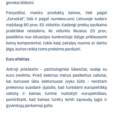
gerokai didesni.
Pavyzdžiui, maisto produktų kainos, tiek pagal
„Eurostat“, tiek ir pagal
numbeo.com
, Lietuvoje sudaro
maždaug 80 proc. ES vidurkio. Kadangi prekių savikaina
praktiškai nesiskiria, iki vidurkio likusius 20 proc.
paaiškina nuo situacijos konkrečioje šalyje priklausomi
kainų komponentai, tokie kaip patalpų nuoma ar darbo
jėga, kurios reikia toms prekėms parduoti.
Euro efektas
Antroji priežastis – psichologiniai lūkesčiai, susiję su
euro įvedimu. Prieš kelerius metus pasikeitus valiutai,
kai kuriuose ūkio sektoriuose įvyko lūžis – neretam
prekeiviui susidarė įspūdis, kad turėdami europietišką
valiutą ir kainas turime nustatyti europietiškas,
pamirštant, kad kainas turėtų lemti sąnaudų lygis ir
gyventojų perkamoji galia.