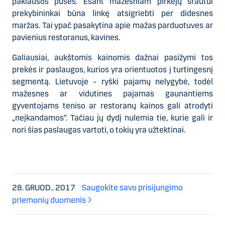
paklausos pusės. Esant mažesniam pirkėjų srautui
prekybininkai būna linkę atsigriebti per didesnes
maržas. Tai ypač pasakytina apie mažas parduotuves ar
pavienius restoranus, kavines.
Galiausiai, aukštomis kainomis dažnai pasižymi tos
prekės ir paslaugos, kurios yra orientuotos į turtingesnį
segmentą. Lietuvoje – ryški pajamų nelygybė, todėl
mažesnes ar vidutines pajamas gaunantiems
gyventojams teniso ar restoranų kainos gali atrodyti
„neįkandamos“. Tačiau jų dydį nulemia tie, kurie gali ir
nori šias paslaugas vartoti, o tokių yra užtektinai.
28. GRUOD.. 2017
Saugokite savo prisijungimo
priemonių duomenis