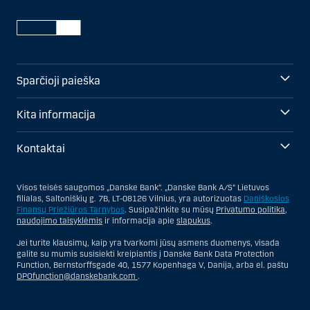
Sparčioji paieška
Kita informacija
Kontaktai
Visos teisės saugomos „Danske Bank“. „Danske Bank A/S“ Lietuvos
filialas, Saltoniškių g. 7B, LT-08126 Vilnius, yra autorizuotas
Daniškosios
Finansų Priežiūros Tarnybos
. Susipažinkite su mūsų
Privatumo politika
,
naudojimo taisyklėmis
ir informacija apie
slapukus
.
Jei turite klausimų, kaip yra tvarkomi jūsų asmens duomenys, visada
galite su mumis susisiekti kreipiantis į Danske Bank Data Protection
Function, Bernstorffsgade 40, 1577 Kopenhaga V, Danija, arba el. paštu
DPOfunction@danskebank.com
.