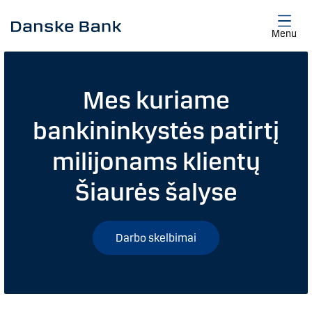
Skip to main content
Menu
Mes kuriame
bankininkystės patirtį
milijonams klientų
Šiaurės šalyse
Darbo skelbimai