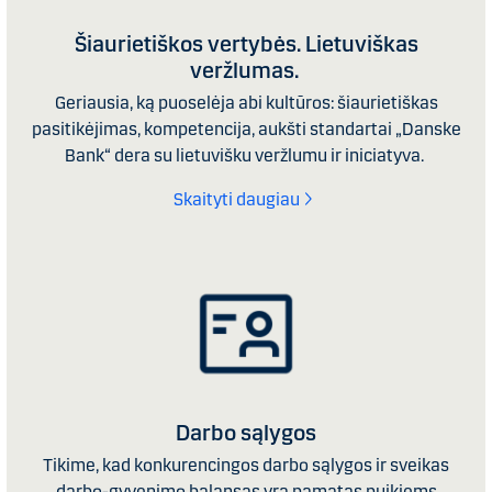
Šiaurietiškos vertybės. Lietuviškas
veržlumas.
Geriausia, ką puoselėja abi kultūros: šiaurietiškas
pasitikėjimas, kompetencija, aukšti standartai „Danske
Bank“ dera su lietuvišku veržlumu ir iniciatyva.
Skaityti daugiau
Darbo sąlygos
Tikime, kad konkurencingos darbo sąlygos ir sveikas
darbo-gyvenimo balansas yra pamatas puikiems