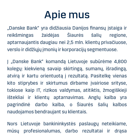
Apie mus
„Danske Bank“ yra didžiausia Danijos finansų įstaiga ir
reikšmingas žaidėjas Šiaurės šalių regione,
aptarnaujantis daugiau nei 2,5 mln. klientų privačiuose,
verslo ir didžiųjų įmonių ir korporacijų segmentuose.
Į „Danske Bank“ komandą Lietuvoje subūrėme 4,800
kolegų: kiekvieną savaip skirtingą, sumanų, išradingą,
atvirą ir kartu orientuotą į rezultatą. Pasitelkę vienas
kito stiprybes ir skirtumus dirbame įvairiose srityse,
tokiose kaip IT, rizikos valdymas, atitiktis, žmogiškieji
ištekliai ir klientų aptarnavimas. Anglų kalba yra
pagrindinė darbo kalba, o Šiaurės šalių kalbos
naudojamos bendraujant su klientais.
Nors Lietuvoje bankininkystės paslaugų neteikiame,
mūsų profesionalumas, darbo rezultatai ir drąsa