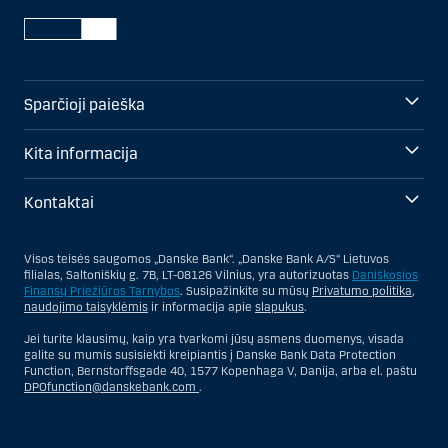
Sparčioji paieška
Kita informacija
Kontaktai
Visos teisės saugomos „Danske Bank“. „Danske Bank A/S“ Lietuvos
filialas, Saltoniškių g. 7B, LT-08126 Vilnius, yra autorizuotas
Daniškosios
Finansų Priežiūros Tarnybos
. Susipažinkite su mūsų
Privatumo politika
,
naudojimo taisyklėmis
ir informacija apie
slapukus
.
Jei turite klausimų, kaip yra tvarkomi jūsų asmens duomenys, visada
galite su mumis susisiekti kreipiantis į Danske Bank Data Protection
Function, Bernstorffsgade 40, 1577 Kopenhaga V, Danija, arba el. paštu
DPOfunction@danskebank.com
.