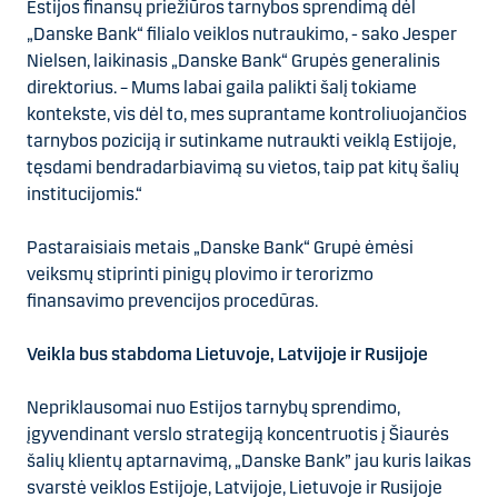
Estijos finansų priežiūros tarnybos sprendimą dėl
„Danske Bank“ filialo veiklos nutraukimo, - sako Jesper
Nielsen, laikinasis „Danske Bank“ Grupės generalinis
direktorius. – Mums labai gaila palikti šalį tokiame
kontekste, vis dėl to, mes suprantame kontroliuojančios
tarnybos poziciją ir sutinkame nutraukti veiklą Estijoje,
tęsdami bendradarbiavimą su vietos, taip pat kitų šalių
institucijomis.“
Pastaraisiais metais „Danske Bank“ Grupė ėmėsi
veiksmų stiprinti pinigų plovimo ir terorizmo
finansavimo prevencijos procedūras.
Veikla bus stabdoma Lietuvoje, Latvijoje ir Rusijoje
Nepriklausomai nuo Estijos tarnybų sprendimo,
įgyvendinant verslo strategiją koncentruotis į Šiaurės
šalių klientų aptarnavimą, „Danske Bank” jau kuris laikas
svarstė veiklos Estijoje, Latvijoje, Lietuvoje ir Rusijoje