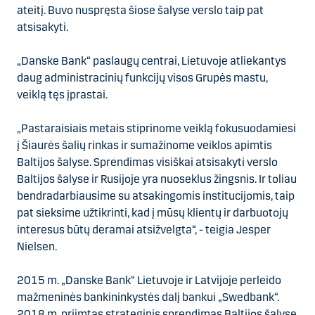
ateitį. Buvo nuspręsta šiose šalyse verslo taip pat
atsisakyti.
„Danske Bank“ paslaugų centrai, Lietuvoje atliekantys
daug administracinių funkcijų visos Grupės mastu,
veiklą tęs įprastai.
„Pastaraisiais metais stiprinome veiklą fokusuodamiesi
į Šiaurės šalių rinkas ir sumažinome veiklos apimtis
Baltijos šalyse. Sprendimas visiškai atsisakyti verslo
Baltijos šalyse ir Rusijoje yra nuoseklus žingsnis. Ir toliau
bendradarbiausime su atsakingomis institucijomis, taip
pat sieksime užtikrinti, kad į mūsų klientų ir darbuotojų
interesus būtų deramai atsižvelgta“, - teigia Jesper
Nielsen.
2015 m. „Danske Bank“ Lietuvoje ir Latvijoje perleido
mažmeninės bankininkystės dalį bankui „Swedbank“.
2018 m. priimtas strateginis sprendimas Baltijos šalyse