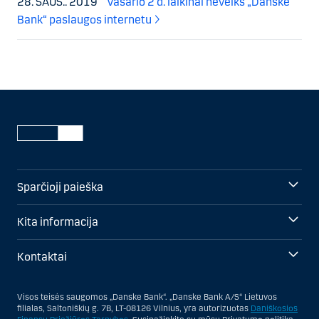
28. SAUS.. 2019
Vasario 2 d. laikinai neveiks „Danske
Bank“ paslaugos internetu
Sparčioji paieška
Kita informacija
Kontaktai
Visos teisės saugomos „Danske Bank“. „Danske Bank A/S“ Lietuvos
filialas, Saltoniškių g. 7B, LT-08126 Vilnius, yra autorizuotas
Daniškosios