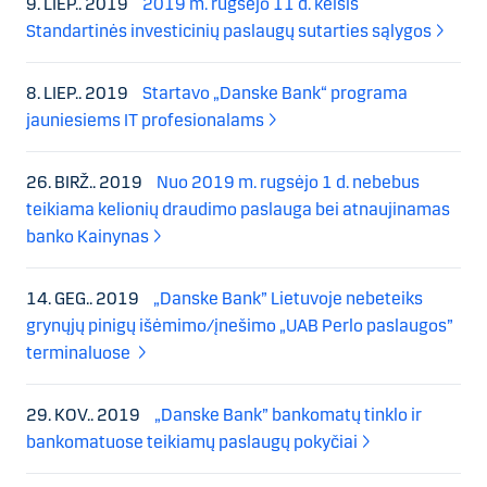
9. LIEP.. 2019
2019 m. rugsėjo 11 d. keisis
Standartinės investicinių paslaugų sutarties sąlygos
8. LIEP.. 2019
Startavo „Danske Bank“ programa
jauniesiems IT profesionalams
26. BIRŽ.. 2019
Nuo 2019 m. rugsėjo 1 d. nebebus
teikiama kelionių draudimo paslauga bei atnaujinamas
banko Kainynas
14. GEG.. 2019
„Danske Bank” Lietuvoje nebeteiks
grynųjų pinigų išėmimo/įnešimo „UAB Perlo paslaugos”
terminaluose
29. KOV.. 2019
„Danske Bank” bankomatų tinklo ir
bankomatuose teikiamų paslaugų pokyčiai