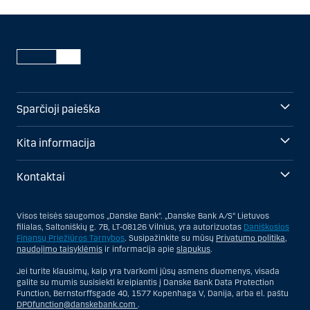
Sparčioji paieška
Kita informacija
Kontaktai
Visos teisės saugomos „Danske Bank“. „Danske Bank A/S“ Lietuvos
filialas, Saltoniškių g. 7B, LT-08126 Vilnius, yra autorizuotas
Daniškosios
Finansų Priežiūros Tarnybos
. Susipažinkite su mūsų
Privatumo politika
,
naudojimo taisyklėmis
ir informacija apie
slapukus
.
Jei turite klausimų, kaip yra tvarkomi jūsų asmens duomenys, visada
galite su mumis susisiekti kreipiantis į Danske Bank Data Protection
Function, Bernstorffsgade 40, 1577 Kopenhaga V, Danija, arba el. paštu
DPOfunction@danskebank.com
.