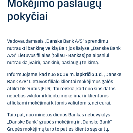
Mokėjimo paslaugų
pokyčiai
Vadovaudamasis „Danske Bank A/S“ sprendimu
nutraukti bankinę veiklą Baltijos šalyse, „Danske Bank
A/S“ Lietuvos filialas (toliau - Bankas) palaipsniui
nutraukia įvairių bankinių paslaugų teikimą.
Informuojame, kad nuo
2019 m. lapkričio 1 d.
„Danske
Bank A/S“ Lietuvos filialo klientai mokėjimus galės
atlikti tik eurais (EUR). Tai reiškia, kad nuo šios datos
nebebus vykdomi klientų mokėjimai ir klientams
atliekami mokėjimai kitomis valiutomis, nei eurai.
Taip pat, nuo minėtos dienos Bankas nebevykdys
„Danske Bank“ grupės mokėjimų ir „Danske Bank“
Grupės mokėjimų tarp to paties kliento sąskaitų.