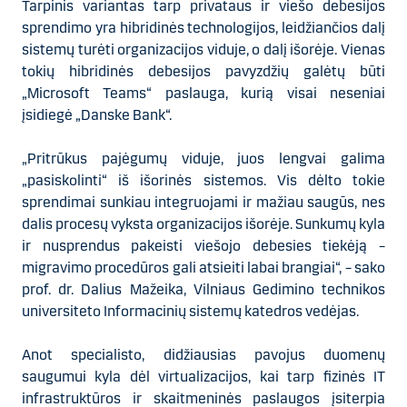
Tarpinis variantas tarp privataus ir viešo debesijos
sprendimo yra hibridinės technologijos, leidžiančios dalį
sistemų turėti organizacijos viduje, o dalį išorėje. Vienas
tokių hibridinės debesijos pavyzdžių galėtų būti
„Microsoft Teams“ paslauga, kurią visai neseniai
įsidiegė „Danske Bank“.
„Pritrūkus pajėgumų viduje, juos lengvai galima
„pasiskolinti“ iš išorinės sistemos. Vis dėlto tokie
sprendimai sunkiau integruojami ir mažiau saugūs, nes
dalis procesų vyksta organizacijos išorėje. Sunkumų kyla
ir nusprendus pakeisti viešojo debesies tiekėją –
migravimo procedūros gali atsieiti labai brangiai“, – sako
prof. dr. Dalius Mažeika, Vilniaus Gedimino technikos
universiteto Informacinių sistemų katedros vedėjas.
Anot specialisto, didžiausias pavojus duomenų
saugumui kyla dėl virtualizacijos, kai tarp fizinės IT
infrastruktūros ir skaitmeninės paslaugos įsiterpia