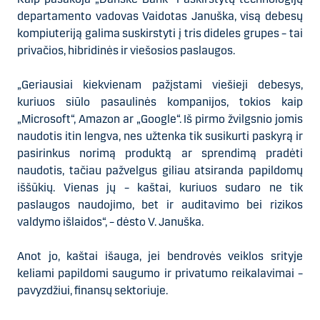
departamento vadovas Vaidotas Januška, visą debesų
kompiuteriją galima suskirstyti į tris dideles grupes – tai
privačios, hibridinės ir viešosios paslaugos.
„Geriausiai kiekvienam pažįstami viešieji debesys,
kuriuos siūlo pasaulinės kompanijos, tokios kaip
„Microsoft“, Amazon ar „Google“. Iš pirmo žvilgsnio jomis
naudotis itin lengva, nes užtenka tik susikurti paskyrą ir
pasirinkus norimą produktą ar sprendimą pradėti
naudotis, tačiau pažvelgus giliau atsiranda papildomų
iššūkių. Vienas jų – kaštai, kuriuos sudaro ne tik
paslaugos naudojimo, bet ir auditavimo bei rizikos
valdymo išlaidos“, – dėsto V. Januška.
Anot jo, kaštai išauga, jei bendrovės veiklos srityje
keliami papildomi saugumo ir privatumo reikalavimai –
pavyzdžiui, finansų sektoriuje.