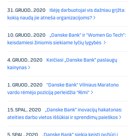
31. GRUOD.. 2020
Išėję darbuotojai vis dažniau grįžta:
kokią naudą jie atneša organizacijoms?
10. GRUOD.. 2020
„Danske Bank" ir "Women Go Tech“:
keisdamiesi žiniomis siekiame lyčių lygybės
4. GRUOD.. 2020
Keičiasi „Danske Bank“ paslaugų
kainynas
1. GRUOD.. 2020
"Danske Bank" Vilniaus Maratono
vardo rėmėjo poziciją perleidžia "Rimi"
15. SPAL.. 2020
„Danske Bank“ inovacijų hakatonas:
ateities darbo vietos iššūkiai ir sprendimų paieškos
5. SPAL.. 2020
„Danske Bank“ siekia keisti požiūrį į