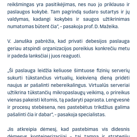
reikšmingas yra pasitikėjimas, nes nuo jo priklauso ir
paslaugos kokybė. Tam pagrindą sudaro sutartys ir jų
valdymas, kadangi kokybės ir saugos užtikrinimas
numatomas būtent čia“, – pasakoja prof. D. Mažeika.
V. Januška pabrėžia, kad privati debesijos paslauga
geriau atspindi organizacijos poreikius konkrečiu metu
ir padeda lanksčiai į juos reaguoti.
„Ši paslauga leidžia keliuose šimtuose fizinių serverių
sukurti tūkstančius virtualių, kiekvieną dieną pridėti
naujus ar pašalinti nebereikalingus. Virtualūs serveriai
užtikrina tūkstančių mikropaslaugų veikimą, o prireikus
vienas pakeisti kitomis, tą padaryti paprasta. Lengvesnė
ir procesų stebėsena, nes pastebėtus trikdžius galima
pašalinti čia ir dabar“, – pasakoja specialistas.
Jis atkreipia dėmesį, kad pastebimas vis didesnis
dėmesys konteinerizacijai – tai tampa ir strategijų