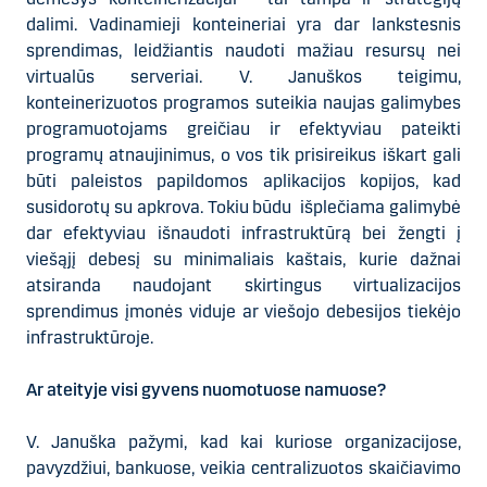
dalimi. Vadinamieji konteineriai yra dar lankstesnis
sprendimas, leidžiantis naudoti mažiau resursų nei
virtualūs serveriai. V. Januškos teigimu,
konteinerizuotos programos suteikia naujas galimybes
programuotojams greičiau ir efektyviau pateikti
programų atnaujinimus, o vos tik prisireikus iškart gali
būti paleistos papildomos aplikacijos kopijos, kad
susidorotų su apkrova. Tokiu būdu išplečiama galimybė
dar efektyviau išnaudoti infrastruktūrą bei žengti į
viešąjį debesį su minimaliais kaštais, kurie dažnai
atsiranda naudojant skirtingus virtualizacijos
sprendimus įmonės viduje ar viešojo debesijos tiekėjo
infrastruktūroje.
Ar ateityje visi gyvens nuomotuose namuose?
V. Januška pažymi, kad kai kuriose organizacijose,
pavyzdžiui, bankuose, veikia centralizuotos skaičiavimo