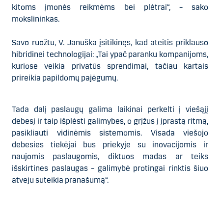
kitoms įmonės reikmėms bei plėtrai“, – sako
mokslininkas.
Savo ruožtu, V. Januška įsitikinęs, kad ateitis priklauso
hibridinei technologijai: „Tai ypač paranku kompanijoms,
kuriose veikia privatūs sprendimai, tačiau kartais
prireikia papildomų pajėgumų.
Tada dalį paslaugų galima laikinai perkelti į viešąjį
debesį ir taip išplėsti galimybes, o grįžus į įprastą ritmą,
pasikliauti vidinėmis sistemomis. Visada viešojo
debesies tiekėjai bus priekyje su inovacijomis ir
naujomis paslaugomis, diktuos madas ar teiks
išskirtines paslaugas – galimybė protingai rinktis šiuo
atveju suteikia pranašumą“.