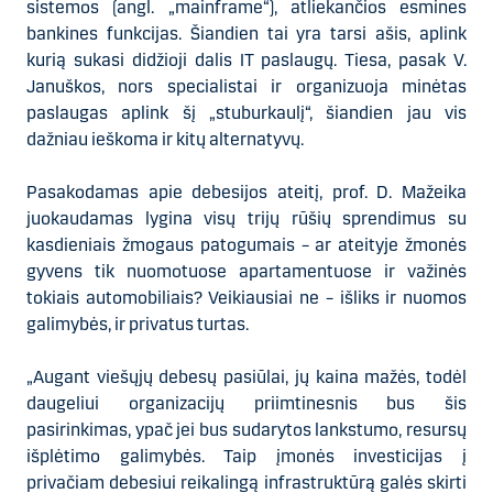
sistemos (angl. „mainframe“), atliekančios esmines
bankines funkcijas. Šiandien tai yra tarsi ašis, aplink
kurią sukasi didžioji dalis IT paslaugų. Tiesa, pasak V.
Januškos, nors specialistai ir organizuoja minėtas
paslaugas aplink šį „stuburkaulį“, šiandien jau vis
dažniau ieškoma ir kitų alternatyvų.
Pasakodamas apie debesijos ateitį, prof. D. Mažeika
juokaudamas lygina visų trijų rūšių sprendimus su
kasdieniais žmogaus patogumais – ar ateityje žmonės
gyvens tik nuomotuose apartamentuose ir važinės
tokiais automobiliais? Veikiausiai ne – išliks ir nuomos
galimybės, ir privatus turtas.
„Augant viešųjų debesų pasiūlai, jų kaina mažės, todėl
daugeliui organizacijų priimtinesnis bus šis
pasirinkimas, ypač jei bus sudarytos lankstumo, resursų
išplėtimo galimybės. Taip įmonės investicijas į
privačiam debesiui reikalingą infrastruktūrą galės skirti