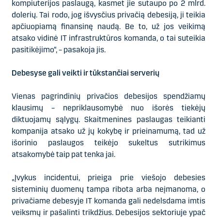
kompiuterijos paslaugą, kasmet jie sutaupo po 2 mlrd.
dolerių. Tai rodo, jog išvysčius privačią debesiją, ji teikia
apčiuopiamą finansinę naudą. Be to, už jos veikimą
atsako vidinė IT infrastruktūros komanda, o tai suteikia
pasitikėjimo“, – pasakoja jis.
Debesyse gali veikti ir tūkstančiai serverių
Vienas pagrindinių privačios debesijos spendžiamų
klausimų – nepriklausomybė nuo išorės tiekėjų
diktuojamų sąlygų. Skaitmenines paslaugas teikianti
kompanija atsako už jų kokybę ir prieinamumą, tad už
išorinio paslaugos teikėjo sukeltus sutrikimus
atsakomybė taip pat tenka jai.
„Įvykus incidentui, prieiga prie viešojo debesies
sisteminių duomenų tampa ribota arba neįmanoma, o
privačiame debesyje IT komanda gali nedelsdama imtis
veiksmų ir pašalinti trikdžius. Debesijos sektoriuje ypač