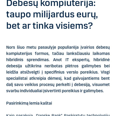
Debesų kompiuterija:
taupo milijardus eurų,
bet ar tinka visiems?
Nors šiuo metu pasaulyje populiarėja įvairios debesų
kompiuterijos formos, tačiau lanksčiausiu laikomas
hibridinis sprendimas. Anot IT ekspertų, hibridinė
debesija užtikrina neribotas plėtros galimybes bei
leidžia atsižvelgti į specifinius verslo poreikius. Visgi
specialistai atkreipia dėmesį, kad galvojantiems bent
dalį savo veiklos procesų perkelti į debesiją, visuomet
svarbu individualiai įsivertinti poreikius ir galimybes.
Pasirinkimą lemia kaštai
Kaip pasakoja „Danske Bank“ Paskirstytų technologijų