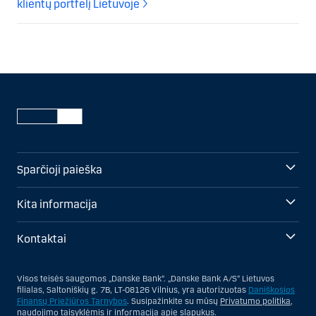
klientų portfelį Lietuvoje
Sparčioji paieška
Kita informacija
Kontaktai
Visos teisės saugomos „Danske Bank“. „Danske Bank A/S“ Lietuvos
filialas, Saltoniškių g. 7B, LT-08126 Vilnius, yra autorizuotas
Daniškosios
Finansų Priežiūros Tarnybos
. Susipažinkite su mūsų
Privatumo politika
,
naudojimo taisyklėmis
ir informacija apie
slapukus
.