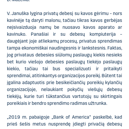
V. Januška lygina privatų debesį su kavos gėrimu – nors
kavinėje tą daryti malonu, tačiau tikras kavos gerbėjas
neįsivaizduoja namų be nuosavo kavos aparato ar
kavinuko. Panašiai ir su debesų kompiuterija –
daugėjant joje atliekamų procesų, privatus sprendimas
tampa ekonomiškai naudingesnis ir lankstesnis. Faktas,
jog privataus debesies siūlomų paslaugų kiekis nesieks
bet kurio viešojo debesies paslaugų tiekėjo paslaugų
kiekio, tačiau tai bus specializuoti ir pritaikyti
sprendimai, atitinkantys organizacijos poreikį. Būtent tai
įgalina adaptuotis prie besikeičiančių poreikių kylančių
organizacijoje, nelaukiant pokyčių viešųjų debesų
tiekėjų, kurie turi tūkstančius vartotojų su skirtingais
poreikiais ir bendro sprendimo radimas užtrunka.
„2019 m. pabaigoje „Bank of America“ paskelbė, kad
prieš šešis metus nusprendę įdiegti privačią debesų