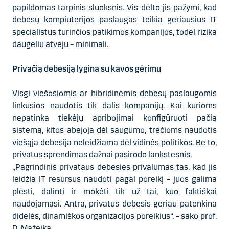
papildomas tarpinis sluoksnis. Vis dėlto jis pažymi, kad
debesų kompiuterijos paslaugas teikia geriausius IT
specialistus turinčios patikimos kompanijos, todėl rizika
daugeliu atveju – minimali.
Privačią debesiją lygina su kavos gėrimu
Visgi viešosiomis ar hibridinėmis debesų paslaugomis
linkusios naudotis tik dalis kompanijų. Kai kurioms
nepatinka tiekėjų apribojimai konfigūruoti pačią
sistemą, kitos abejoja dėl saugumo, trečioms naudotis
viešąja debesija neleidžiama dėl vidinės politikos. Be to,
privatus sprendimas dažnai pasirodo lankstesnis.
„Pagrindinis privataus debesies privalumas tas, kad jis
leidžia IT resursus naudoti pagal poreikį – juos galima
plėsti, dalinti ir mokėti tik už tai, kuo faktiškai
naudojamasi. Antra, privatus debesis geriau patenkina
didelės, dinamiškos organizacijos poreikius“, – sako prof.
D. Mažeika.