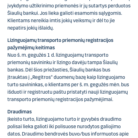
įvykdymo užtikrinimo priemonės ir jų sutartys perduotos
Šiaulių bankui. Jos lieka galioti esamomis sąlygomis.
Klientams nereikia imtis jokių veiksmų ir dėl to jie
nepatirs jokių išlaidų.
Lizinguojamų transporto priemonių registracijos
pažymėjimų keitimas
Nuo š. m. gegužės 1 d. lizinguojamų transporto
priemonių savininku ir lizingo davėju tampa Šiaulių
bankas. Dėl šios priežasties, Šiaulių bankas bus
įtrauktas į „Regitros“ duomenų bazę kaip lizinguojamo
turto savininkas, o klientams per š. m. gegužės mėn. bus
išduoti ir registruotu paštu pristatyti nauji lizinguojamų
transporto priemonių registracijos pažymėjimai.
Draudimas
Įkeisto turto, lizinguojamo turto ir gyvybės draudimo
polisai lieka galioti iki polisuose nurodytos galiojimo
datos. Draudimo bendrovės buvo/bus informuotos apie