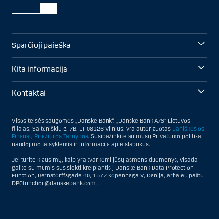
Sparčioji paieška
Kita informacija
Kontaktai
Visos teisės saugomos „Danske Bank“. „Danske Bank A/S“ Lietuvos
filialas, Saltoniškių g. 7B, LT-08126 Vilnius, yra autorizuotas
Daniškosios
Finansų Priežiūros Tarnybos
. Susipažinkite su mūsų
Privatumo politika
,
naudojimo taisyklėmis
ir informacija apie
slapukus
.
Jei turite klausimų, kaip yra tvarkomi jūsų asmens duomenys, visada
galite su mumis susisiekti kreipiantis į Danske Bank Data Protection
Function, Bernstorffsgade 40, 1577 Kopenhaga V, Danija, arba el. paštu
DPOfunction@danskebank.com
.