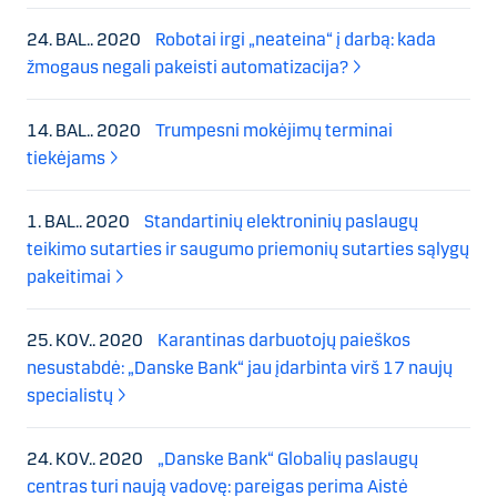
24. BAL.. 2020
Robotai irgi „neateina“ į darbą: kada
žmogaus negali pakeisti automatizacija?
14. BAL.. 2020
Trumpesni mokėjimų terminai
tiekėjams
1. BAL.. 2020
Standartinių elektroninių paslaugų
teikimo sutarties ir saugumo priemonių sutarties sąlygų
pakeitimai
25. KOV.. 2020
Karantinas darbuotojų paieškos
nesustabdė: „Danske Bank“ jau įdarbinta virš 17 naujų
specialistų
24. KOV.. 2020
„Danske Bank“ Globalių paslaugų
centras turi naują vadovę: pareigas perima Aistė