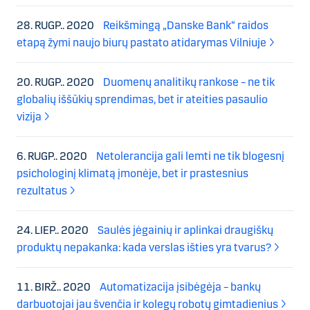
28. RUGP.. 2020
Reikšmingą „Danske Bank“ raidos
etapą žymi naujo biurų pastato atidarymas Vilniuje
20. RUGP.. 2020
Duomenų analitikų rankose – ne tik
globalių iššūkių sprendimas, bet ir ateities pasaulio
vizija
6. RUGP.. 2020
Netolerancija gali lemti ne tik blogesnį
psichologinį klimatą įmonėje, bet ir prastesnius
rezultatus
24. LIEP.. 2020
Saulės jėgainių ir aplinkai draugiškų
produktų nepakanka: kada verslas išties yra tvarus?
11. BIRŽ.. 2020
Automatizacija įsibėgėja – bankų
darbuotojai jau švenčia ir kolegų robotų gimtadienius