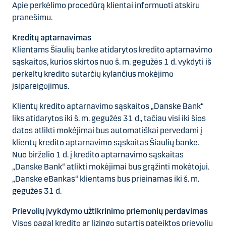
Apie perkėlimo procedūrą klientai informuoti atskiru
pranešimu.
Kreditų aptarnavimas
Klientams Šiaulių banke atidarytos kredito aptarnavimo
sąskaitos, kurios skirtos nuo š. m. gegužės 1 d. vykdyti iš
perkeltų kredito sutarčių kylančius mokėjimo
įsipareigojimus.
Klientų kredito aptarnavimo sąskaitos „Danske Bank“
liks atidarytos iki š. m. gegužės 31 d., tačiau visi iki šios
datos atlikti mokėjimai bus automatiškai pervedami į
klientų kredito aptarnavimo sąskaitas Šiaulių banke.
Nuo birželio 1 d. į kredito aptarnavimo sąskaitas
„Danske Bank“ atlikti mokėjimai bus grąžinti mokėtojui.
„Danske eBankas“ klientams bus prieinamas iki š. m.
gegužės 31 d.
Prievolių įvykdymo užtikrinimo priemonių perdavimas
Visos pagal kredito ar lizingo sutartis pateiktos prievolių