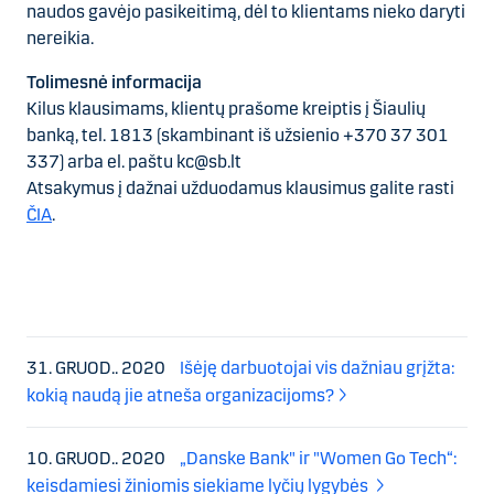
naudos gavėjo pasikeitimą, dėl to klientams nieko daryti
nereikia.
Tolimesnė informacija
Kilus klausimams, klientų prašome kreiptis į Šiaulių
banką, tel. 1813 (skambinant iš užsienio +370 37 301
337) arba el. paštu kc@sb.lt
Atsakymus į dažnai užduodamus klausimus galite rasti
ČIA
.
31. GRUOD.. 2020
Išėję darbuotojai vis dažniau grįžta:
kokią naudą jie atneša organizacijoms?
10. GRUOD.. 2020
„Danske Bank" ir "Women Go Tech“:
keisdamiesi žiniomis siekiame lyčių lygybės