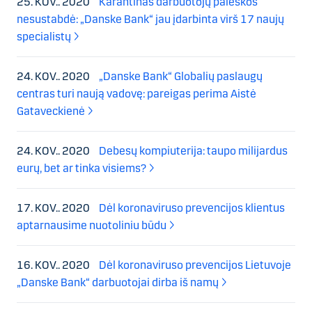
25. KOV.. 2020
Karantinas darbuotojų paieškos
nesustabdė: „Danske Bank“ jau įdarbinta virš 17 naujų
specialistų
24. KOV.. 2020
„Danske Bank“ Globalių paslaugų
centras turi naują vadovę: pareigas perima Aistė
Gataveckienė
24. KOV.. 2020
Debesų kompiuterija: taupo milijardus
eurų, bet ar tinka visiems?
17. KOV.. 2020
Dėl koronaviruso prevencijos klientus
aptarnausime nuotoliniu būdu
16. KOV.. 2020
Dėl koronaviruso prevencijos Lietuvoje
„Danske Bank“ darbuotojai dirba iš namų