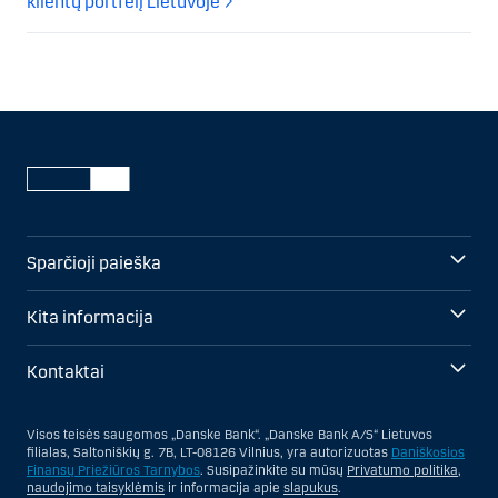
klientų portfelį Lietuvoje
Sparčioji paieška
Kita informacija
Kontaktai
Visos teisės saugomos „Danske Bank“. „Danske Bank A/S“ Lietuvos
filialas, Saltoniškių g. 7B, LT-08126 Vilnius, yra autorizuotas
Daniškosios
Finansų Priežiūros Tarnybos
. Susipažinkite su mūsų
Privatumo politika
,
naudojimo taisyklėmis
ir informacija apie
slapukus
.