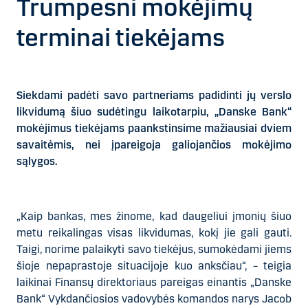
Trumpesni mokėjimų
terminai tiekėjams
Siekdami padėti savo partneriams padidinti jų verslo
likvidumą šiuo sudėtingu laikotarpiu, „Danske Bank“
mokėjimus tiekėjams paankstinsime mažiausiai dviem
savaitėmis, nei įpareigoja galiojančios mokėjimo
sąlygos.
„Kaip bankas, mes žinome, kad daugeliui įmonių šiuo
metu reikalingas visas likvidumas, kokį jie gali gauti.
Taigi, norime palaikyti savo tiekėjus, sumokėdami jiems
šioje nepaprastoje situacijoje kuo anksčiau“, – teigia
laikinai Finansų direktoriaus pareigas einantis „Danske
Bank“ Vykdančiosios vadovybės komandos narys
Jacob