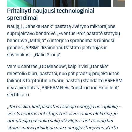
Pritaikyti naujausi technologiniai
sprendimai
Naująjį „Danske Bank“ pastatą Žvėryno mikrorajone
suprojektavo bendrovė „Eventus Pro“, pastatė statybų
bendrovė „Mitnija“, o interjero sprendimais rūpinosi
įmonės „A2SM“ dizaineriai. Pastato plėtotojas ir
savininkas – „Galio Group“.
Verslo centras „DC Meadow“, kaip ir visi „Danske“
miestelio biurų pastatai, nuo pat pradžių projektuotas
laikantis tarptautinio tvarių pastatų standarto BREEAM
ir yra įvertintas „BREEAM New Construction Excellent“
sertifikatu.
„Tai reiškia, kad pastatas tausoja energiją bei aplinką –
verslo centras ant stogo turi savo saulės elektrinę, jo
orientacija pasaulio šalių atžvilgiu ir net fasadų bei
stogo spalva prisideda prie energijos taupymo. Kartu