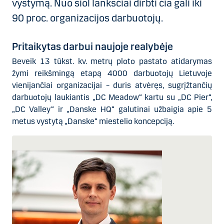
vystymą. Nuo šiol lanksčiai dirbti čia gali iki
90 proc. organizacijos darbuotojų.
Pritaikytas darbui naujoje realybėje
Beveik 13 tūkst. kv. metrų ploto pastato atidarymas
žymi reikšmingą etapą 4000 darbuotojų Lietuvoje
vienijančiai organizacijai – duris atvėręs, sugrįžtančių
darbuotojų laukiantis „DC Meadow“ kartu su „DC Pier“,
„DC Valley“ ir „Danske HQ“ galutinai užbaigia apie 5
metus vystytą „Danske“ miestelio koncepciją.