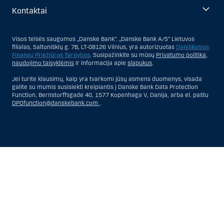
Kontaktai
Visos teisės saugomos „Danske Bank“. „Danske Bank A/S“ Lietuvos
filialas, Saltoniškių g. 7B, LT-08126 Vilnius, yra autorizuotas
Daniškosios
Finansų Priežiūros Tarnybos
. Susipažinkite su mūsų
Privatumo politika
,
naudojimo taisyklėmis
ir informacija apie
slapukus
.
Jei turite klausimų, kaip yra tvarkomi jūsų asmens duomenys, visada
galite su mumis susisiekti kreipiantis į Danske Bank Data Protection
Function, Bernstorffsgade 40, 1577 Kopenhaga V, Danija, arba el. paštu
DPOfunction@danskebank.com
.
Show
Hide
Show
Show
more
less
rows:
rows:
All
All
table
table
rows
rows