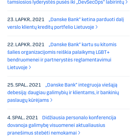
tamsiosios lyderystės pusės iki „DevSecOps“ labirintų
23. LAPKR.. 2021
„Danske Bank“ ketina parduoti dalį
verslo klientų kreditų portfelio Lietuvoje
22. LAPKR.. 2021
„Danske Bank“ kartu su kitomis
šalies organizacijomis reiškia palaikymą LGBT+
bendruomenei ir partnerystės reglamentavimui
Lietuvoje
25. SPAL.. 2021
„Danske Bank“ integruoja viešąją
debesiją: daugiau galimybių ir klientams, ir bankinių
paslaugų kūrėjams
4. SPAL.. 2021
Didžiausia personalo konferencija
dovanoja galimybę visuomenei aktualiausius
pranešimus stebėti nemokamai