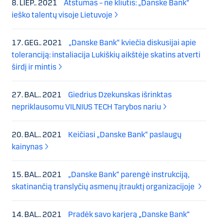
8. LIEP.. 2021
Atstumas – ne kliūtis: „Danske Bank“
ieško talentų visoje Lietuvoje
17. GEG.. 2021
„Danske Bank“ kviečia diskusijai apie
toleranciją: instaliacija Lukiškių aikštėje skatins atverti
širdį ir mintis
27. BAL.. 2021
Giedrius Dzekunskas išrinktas
nepriklausomu VILNIUS TECH Tarybos nariu
20. BAL.. 2021
Keičiasi „Danske Bank“ paslaugų
kainynas
15. BAL.. 2021
„Danske Bank“ parengė instrukciją,
skatinančią translyčių asmenų įtrauktį organizacijoje
14. BAL.. 2021
Pradėk savo karjerą „Danske Bank“