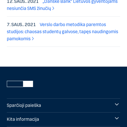
12. SAUS.. 2021
„Danske Bank“ Lietuvos gyventojams
nesiunčia SMS žinučių
7. SAUS.. 2021
Verslo darbo metodika paremtos
studijos: chaosas studentų galvose, tapęs naudingomis
pamokomis
Sparčioji paieška
Kita informacija