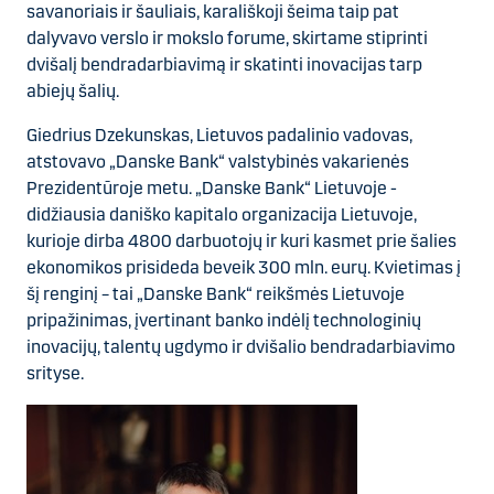
savanoriais ir šauliais, karališkoji šeima taip pat
dalyvavo verslo ir mokslo forume, skirtame stiprinti
dvišalį bendradarbiavimą ir skatinti inovacijas tarp
abiejų šalių.
Giedrius Dzekunskas, Lietuvos padalinio vadovas,
atstovavo „Danske Bank“ valstybinės vakarienės
Prezidentūroje metu. „Danske Bank“ Lietuvoje -
didžiausia daniško kapitalo organizacija Lietuvoje,
kurioje dirba 4800 darbuotojų ir kuri kasmet prie šalies
ekonomikos prisideda beveik 300 mln. eurų. Kvietimas į
šį renginį – tai „Danske Bank“ reikšmės Lietuvoje
pripažinimas, įvertinant banko indėlį technologinių
inovacijų, talentų ugdymo ir dvišalio bendradarbiavimo
srityse.