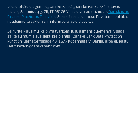
Visos teisės saugomos „Danske Bank“. „Danske Bank A/S“ Lietuvos
filialas, Saltoniškių g. 7B, LT-08126 Vilnius, yra autorizuotas
Daniškosios
Finansų Priežiūros Tarnybos
. Susipažinkite su mūsų
Privatumo politika
,
naudojimo taisyklėmis
ir informacija apie
slapukus
.
Jei turite klausimų, kaip yra tvarkomi jūsų asmens duomenys, visada
galite su mumis susisiekti kreipiantis į Danske Bank Data Protection
Function, Bernstorffsgade 40, 1577 Kopenhaga V, Danija, arba el. paštu
DPOfunction@danskebank.com
.
Show
Hide
Show
Show
more
less
rows:
rows:
All
All
table
table
rows
rows
are
are
already
already
visible
visible