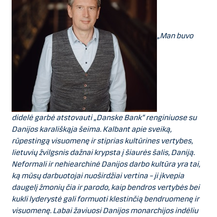
„Man buvo
didelė garbė atstovauti „Danske Bank“ renginiuose su
Danijos karališkąja šeima. Kalbant apie sveiką,
rūpestingą visuomenę ir stiprias kultūrines vertybes,
lietuvių žvilgsnis dažnai krypsta į šiaurės šalis, Daniją.
Neformali ir nehiearchinė Danijos darbo kultūra yra tai,
ką mūsų darbuotojai nuoširdžiai vertina – ji įkvepia
daugelį žmonių čia ir parodo, kaip bendros vertybės bei
kukli lyderystė gali formuoti klestinčią bendruomenę ir
visuomenę. Labai žaviuosi Danijos monarchijos indėliu