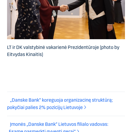
LT ir DK valstybinė vakarienė Prezidentūroje (photo by
Eitvydas Kinaitis)
„Danske Bank“ koreguoja organizacinę struktūrą;
pokyčiai palies 2% pozicijų Lietuvoje
Įmonės „Danske Bank“ Lietuvos filialo vadovas:
„Esame pasmerkti gyventi gerai“