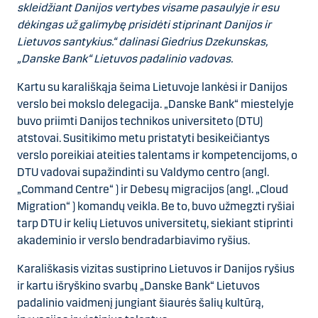
skleidžiant Danijos vertybes visame pasaulyje ir esu
dėkingas už galimybę prisidėti stiprinant Danijos ir
Lietuvos santykius.“ dalinasi Giedrius Dzekunskas,
„Danske Bank“ Lietuvos padalinio vadovas.
Kartu su karališkąja šeima Lietuvoje lankėsi ir Danijos
verslo bei mokslo delegacija. „Danske Bank“ miestelyje
buvo priimti Danijos technikos universiteto (DTU)
atstovai. Susitikimo metu pristatyti besikeičiantys
verslo poreikiai ateities talentams ir kompetencijoms, o
DTU vadovai supažindinti su Valdymo centro (angl.
„Command Centre“ ) ir Debesų migracijos (angl. „Cloud
Migration“ ) komandų veikla. Be to, buvo užmegzti ryšiai
tarp DTU ir kelių Lietuvos universitetų, siekiant stiprinti
akademinio ir verslo bendradarbiavimo ryšius.
Karališkasis vizitas sustiprino Lietuvos ir Danijos ryšius
ir kartu išryškino svarbų „Danske Bank“ Lietuvos
padalinio vaidmenį jungiant šiaurės šalių kultūrą,