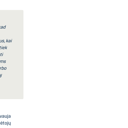
kad
s, kai
tiek
ti
toms
arbo
ry
yvauja
mėtojų