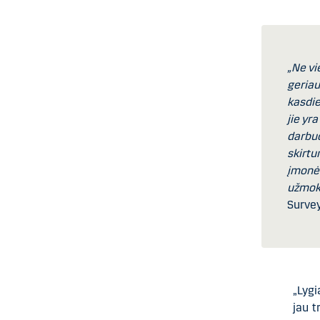
„Ne vi
geriau
kasdie
jie yr
darbuo
skirtu
įmonėm
užmok
Survey
„Lygi
jau t