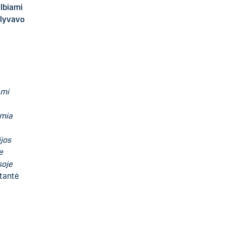
elbiami
alyvavo
ami
emia
ijos
e
soje
ltantė