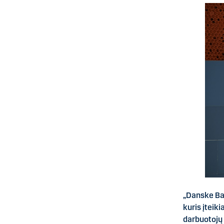
„Danske Ban
kuris įteik
darbuotojų 