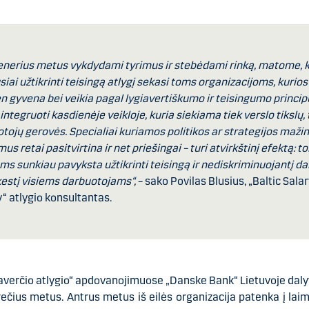
enerius metus vykdydami tyrimus ir stebėdami rinką, matome, 
siai užtikrinti teisingą atlygį sekasi toms organizacijoms, kurios
n gyvena bei veikia pagal lygiavertiškumo ir teisingumo principu
a integruoti kasdienėje veikloje, kuria siekiama tiek verslo tikslų, 
tojų gerovės. Specialiai kuriamos politikos ar strategijos mažin
mus retai pasitvirtina ir net priešingai – turi atvirkštinį efektą: 
s sunkiau pavyksta užtikrinti teisingą ir nediskriminuojantį d
estį visiems darbuotojams“,
– sako Povilas Blusius, „Baltic Sala
“ atlygio konsultantas.
averčio atlygio“ apdovanojimuose „Danske Bank“ Lietuvoje dal
rečius metus. Antrus metus iš eilės organizacija patenka į lai