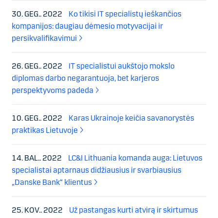
30. GEG.. 2022
Ko tikisi IT specialistų ieškančios
kompanijos: daugiau dėmesio motyvacijai ir
persikvalifikavimui
26. GEG.. 2022
IT specialistui aukštojo mokslo
diplomas darbo negarantuoja, bet karjeros
perspektyvoms padeda
10. GEG.. 2022
Karas Ukrainoje keičia savanorystės
praktikas Lietuvoje
14. BAL.. 2022
LC&I Lithuania komanda auga: Lietuvos
specialistai aptarnaus didžiausius ir svarbiausius
„Danske Bank“ klientus
25. KOV.. 2022
Už pastangas kurti atvirą ir skirtumus