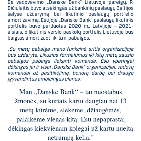
Be vadovavimo „Danske Bank“ Lietuvoje pareigų, R.
Bičiulaitis buvo atsakingas už bankinių paslaugų Baltijos
šalyse uždarymą bei likutinio paslaugų portfelio
amortizavimą. Estijoje „Danske Bank“ paslaugų likutinis
portfelis buvo parduotas 2020 m., Latvijoje – 2021-
aisiais, o likutinis verslo paskolų portfelis Lietuvoje bus
baigtas amortizuoti iki š.m. pabaigos.
„
Su metų pabaiga mano funkcinė sritis organizacijoje
bus uždaryta. Likusius formalumus iki kitų metų sausio
pabaigos pabaigs liekanti komanda. Esu ypatingai
dėkingas jai ir visai „Danske Bank“ organizacijai, vadovų
komandai už pasitikėjimą, bendrą darbą bei drauge
įgyvendintus ambicingus planus
.
Man „Danske Bank“ – tai nuostabūs
žmonės, su kuriais kartu daugiau nei 13
metų kūrėme, siekėme, džiaugėmės,
palaikėme vienas kitą. Esu nepaprastai
dėkingas kiekvienam kolegai už kartu nueitą
netrumpą kelią,"