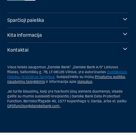
Sparčioji paieška
Kita informacija
Kontaktai
Visos teisės saugomos „Danske Bank“. „Danske Bank A/S“ Lietuvos
filialas, Saltoniškių g. 7B, LT-08126 Vilnius, yra autorizuotas
Daniškosios
Finansų Priežiūros Tarnybos
. Susipažinkite su mūsų
Privatumo politika
,
naudojimo taisyklėmis
ir informacija apie
slapukus
.
Jei turite klausimų, kaip yra tvarkomi jūsų asmens duomenys, visada
galite su mumis susisiekti kreipiantis į Danske Bank Data Protection
Function, Bernstorffsgade 40, 1577 Kopenhaga V, Danija, arba el. paštu
DPOfunction@danskebank.com
.