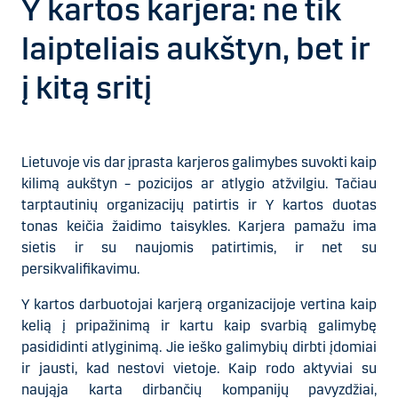
Y kartos karjera: ne tik
laipteliais aukštyn, bet ir
į kitą sritį
Lietuvoje vis dar įprasta karjeros galimybes suvokti kaip
kilimą aukštyn – pozicijos ar atlygio atžvilgiu. Tačiau
tarptautinių organizacijų patirtis ir Y kartos duotas
tonas keičia žaidimo taisykles. Karjera pamažu ima
sietis ir su naujomis patirtimis, ir net su
persikvalifikavimu.
Y kartos darbuotojai karjerą organizacijoje vertina kaip
kelią į pripažinimą ir kartu kaip svarbią galimybę
pasididinti atlyginimą. Jie ieško galimybių dirbti įdomiai
ir jausti, kad nestovi vietoje. Kaip rodo aktyviai su
naująja karta dirbančių kompanijų pavyzdžiai,