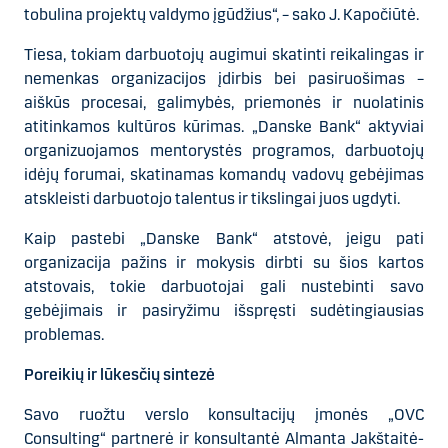
tobulina projektų valdymo įgūdžius“, – sako J. Kapočiūtė.
Tiesa, tokiam darbuotojų augimui skatinti reikalingas ir
nemenkas organizacijos įdirbis bei pasiruošimas –
aiškūs procesai, galimybės, priemonės ir nuolatinis
atitinkamos kultūros kūrimas. „Danske Bank“ aktyviai
organizuojamos mentorystės programos, darbuotojų
idėjų forumai, skatinamas komandų vadovų gebėjimas
atskleisti darbuotojo talentus ir tikslingai juos ugdyti.
Kaip pastebi „Danske Bank“ atstovė, jeigu pati
organizacija pažins ir mokysis dirbti su šios kartos
atstovais, tokie darbuotojai gali nustebinti savo
gebėjimais ir pasiryžimu išspręsti sudėtingiausias
problemas.
Poreikių ir lūkesčių sintezė
Savo ruožtu verslo konsultacijų įmonės „OVC
Consulting“ partnerė ir konsultantė Almanta Jakštaitė-