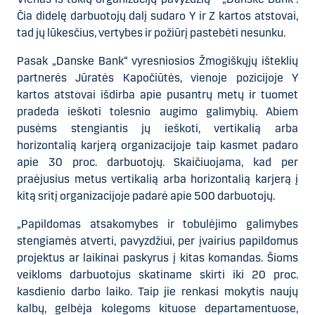
Čia didelę darbuotojų dalį sudaro Y ir Z kartos atstovai,
tad jų lūkesčius, vertybes ir požiūrį pastebėti nesunku.
Pasak „Danske Bank“ vyresniosios Žmogiškųjų išteklių
partnerės Jūratės Kapočiūtės, vienoje pozicijoje Y
kartos atstovai išdirba apie pusantrų metų ir tuomet
pradeda ieškoti tolesnio augimo galimybių. Abiem
pusėms stengiantis jų ieškoti, vertikalią arba
horizontalią karjerą organizacijoje taip kasmet padaro
apie 30 proc. darbuotojų. Skaičiuojama, kad per
praėjusius metus vertikalią arba horizontalią karjerą į
kitą sritį organizacijoje padarė apie 500 darbuotojų.
„Papildomas atsakomybes ir tobulėjimo galimybes
stengiamės atverti, pavyzdžiui, per įvairius papildomus
projektus ar laikinai paskyrus į kitas komandas. Šioms
veikloms darbuotojus skatiname skirti iki 20 proc.
kasdienio darbo laiko. Taip jie renkasi mokytis naujų
kalbų, gelbėja kolegoms kituose departamentuose,