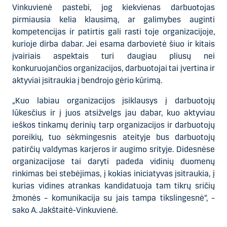
Vinkuvienė pastebi, jog kiekvienas darbuotojas
pirmiausia kelia klausimą, ar galimybes auginti
kompetencijas ir patirtis gali rasti toje organizacijoje,
kurioje dirba dabar. Jei esama darbovietė šiuo ir kitais
įvairiais aspektais turi daugiau pliusų nei
konkuruojančios organizacijos, darbuotojai tai įvertina ir
aktyviai įsitraukia į bendrojo gėrio kūrimą.
„Kuo labiau organizacijos įsiklausys į darbuotojų
lūkesčius ir į juos atsižvelgs jau dabar, kuo aktyviau
ieškos tinkamų derinių tarp organizacijos ir darbuotojų
poreikių, tuo sėkmingesnis ateityje bus darbuotojų
patirčių valdymas karjeros ir augimo srityje. Didesnėse
organizacijose tai daryti padeda vidinių duomenų
rinkimas bei stebėjimas, į kokias iniciatyvas įsitraukia, į
kurias vidines atrankas kandidatuoja tam tikrų sričių
žmonės – komunikacija su jais tampa tikslingesnė“, –
sako A. Jakštaitė-Vinkuvienė.