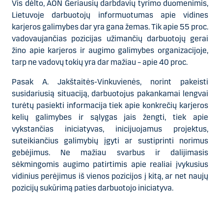
Vis dėlto, AON Geriausių darbdavių tyrimo duomenimis,
Lietuvoje darbuotojų informuotumas apie vidines
karjeros galimybes dar yra gana žemas. Tik apie 55 proc.
vadovaujančias pozicijas užimančių darbuotojų gerai
žino apie karjeros ir augimo galimybes organizacijoje,
tarp ne vadovų tokių yra dar mažiau – apie 40 proc.
Pasak A. Jakštaitės-Vinkuvienės, norint pakeisti
susidariusią situaciją, darbuotojus pakankamai lengvai
turėtų pasiekti informacija tiek apie konkrečių karjeros
kelių galimybes ir sąlygas jais žengti, tiek apie
vykstančias iniciatyvas, inicijuojamus projektus,
suteikiančius galimybių įgyti ar sustiprinti norimus
gebėjimus. Ne mažiau svarbus ir dalijimasis
sėkmingomis augimo patirtimis apie realiai įvykusius
vidinius perėjimus iš vienos pozicijos į kitą, ar net naujų
pozicijų sukūrimą paties darbuotojo iniciatyva.