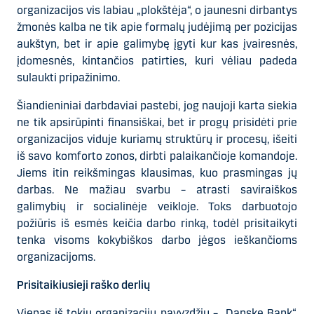
organizacijos vis labiau „plokštėja“, o jaunesni dirbantys
žmonės kalba ne tik apie formalų judėjimą per pozicijas
aukštyn, bet ir apie galimybę įgyti kur kas įvairesnės,
įdomesnės, kintančios patirties, kuri vėliau padeda
sulaukti pripažinimo.
Šiandieniniai darbdaviai pastebi, jog naujoji karta siekia
ne tik apsirūpinti finansiškai, bet ir progų prisidėti prie
organizacijos viduje kuriamų struktūrų ir procesų, išeiti
iš savo komforto zonos, dirbti palaikančioje komandoje.
Jiems itin reikšmingas klausimas, kuo prasmingas jų
darbas. Ne mažiau svarbu – atrasti saviraiškos
galimybių ir socialinėje veikloje. Toks darbuotojo
požiūris iš esmės keičia darbo rinką, todėl prisitaikyti
tenka visoms kokybiškos darbo jėgos ieškančioms
organizacijoms.
Prisitaikiusieji raško derlių
Vienas iš tokių organizacijų pavyzdžių – „Danske Bank“.