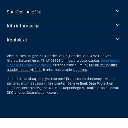
Sparčioji paieška
Kita informacija
Kontaktai
Visos teisės saugomos „Danske Bank“. „Danske Bank A/S“ Lietuvos
filialas, Saltoniškių g. 7B, LT-08126 Vilnius, yra autorizuotas
Daniškosios
Finansų Priežiūros Tarnybos
. Susipažinkite su mūsų
Privatumo politika
,
naudojimo taisyklėmis
ir informacija apie
slapukus
.
Jei turite klausimų, kaip yra tvarkomi jūsų asmens duomenys, visada
galite su mumis susisiekti kreipiantis į Danske Bank Data Protection
Function, Bernstorffsgade 40, 1577 Kopenhaga V, Danija, arba el. paštu
DPOfunction@danskebank.com
.
Show
Hide
Show
Show
more
less