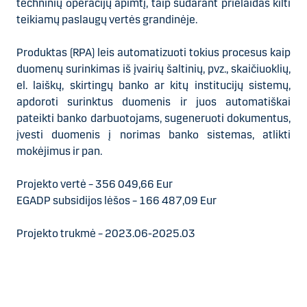
techninių operacijų apimtį, taip sudarant prielaidas kilti
teikiamų paslaugų vertės grandinėje.
Produktas (RPA) leis automatizuoti tokius procesus kaip
duomenų surinkimas iš įvairių šaltinių, pvz., skaičiuoklių,
el. laiškų, skirtingų banko ar kitų institucijų sistemų,
apdoroti surinktus duomenis ir juos automatiškai
pateikti banko darbuotojams, sugeneruoti dokumentus,
įvesti duomenis į norimas banko sistemas, atlikti
mokėjimus ir pan.
Projekto vertė – 356 049,66 Eur
EGADP subsidijos lėšos – 166 487,09 Eur
Projekto trukmė – 2023.06-2025.03