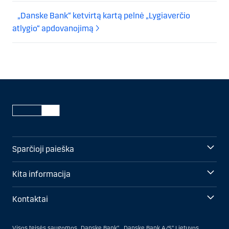
„Danske Bank“ ketvirtą kartą pelnė „Lygiaverčio
atlygio“ apdovanojimą
Sparčioji paieška
Kita informacija
Kontaktai
Visos teisės saugomos „Danske Bank“. „Danske Bank A/S“ Lietuvos