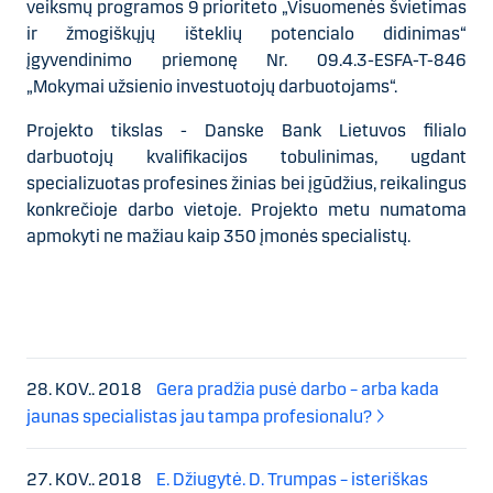
veiksmų programos 9 prioriteto „Visuomenės švietimas
ir žmogiškųjų išteklių potencialo didinimas“
įgyvendinimo priemonę Nr. 09.4.3-ESFA-T-846
„Mokymai užsienio investuotojų darbuotojams“.
Projekto tikslas - Danske Bank Lietuvos filialo
darbuotojų kvalifikacijos tobulinimas, ugdant
specializuotas profesines žinias bei įgūdžius, reikalingus
konkrečioje darbo vietoje. Projekto metu numatoma
apmokyti ne mažiau kaip 350 įmonės specialistų.
28. KOV.. 2018
Gera pradžia pusė darbo – arba kada
jaunas specialistas jau tampa profesionalu?
27. KOV.. 2018
E. Džiugytė. D. Trumpas – isteriškas