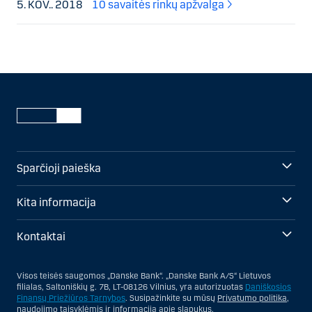
5. KOV.. 2018
10 savaitės rinkų apžvalga
Sparčioji paieška
Kita informacija
Kontaktai
Visos teisės saugomos „Danske Bank“. „Danske Bank A/S“ Lietuvos
filialas, Saltoniškių g. 7B, LT-08126 Vilnius, yra autorizuotas
Daniškosios
Finansų Priežiūros Tarnybos
. Susipažinkite su mūsų
Privatumo politika
,
naudojimo taisyklėmis
ir informacija apie
slapukus
.