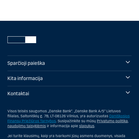
Sparčioji paieška
Kita informacija
Kontaktai
Visos teisės saugomos „Danske Bank“. „Danske Bank A/S“ Lietuvos
filialas, Saltoniškių g. 7B, LT-08126 Vilnius, yra autorizuotas
Daniškosios
Finansų Priežiūros Tarnybos
. Susipažinkite su mūsų
Privatumo politika
,
naudojimo taisyklėmis
ir informacija apie
slapukus
.
Jei turite klausimų, kaip yra tvarkomi jūsų asmens duomenys, visada