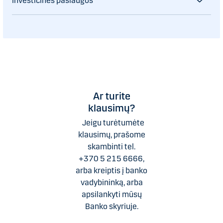
Investicinės paslaugos
Ar turite
klausimų?
Jeigu turėtumėte
klausimų, prašome
skambinti tel.
+370 5 215 6666
,
arba kreiptis į banko
vadybininką, arba
apsilankyti mūsų
Banko skyriuje.