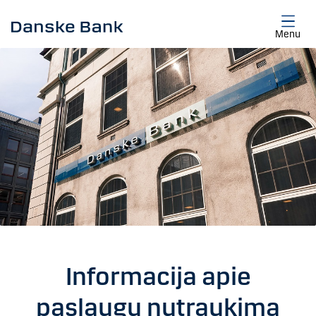
Skip to main content
Menu
Informacija apie
paslaugų nutraukimą