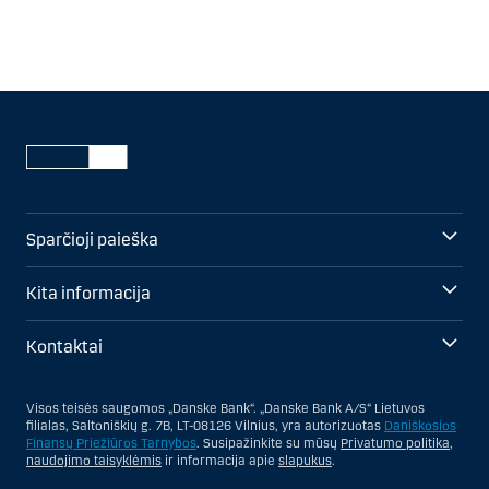
Sparčioji paieška
Kita informacija
Kontaktai
Visos teisės saugomos „Danske Bank“. „Danske Bank A/S“ Lietuvos
filialas, Saltoniškių g. 7B, LT-08126 Vilnius, yra autorizuotas
Daniškosios
Finansų Priežiūros Tarnybos
. Susipažinkite su mūsų
Privatumo politika
,
naudojimo taisyklėmis
ir informacija apie
slapukus
.