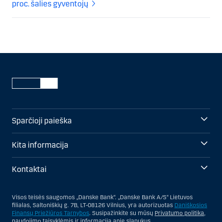
proc. šalies gyventojų
Sparčioji paieška
Kita informacija
Kontaktai
Visos teisės saugomos „Danske Bank“. „Danske Bank A/S“ Lietuvos
filialas, Saltoniškių g. 7B, LT-08126 Vilnius, yra autorizuotas
Daniškosios
Finansų Priežiūros Tarnybos
. Susipažinkite su mūsų
Privatumo politika
,
naudojimo taisyklėmis
ir informacija apie
slapukus
.