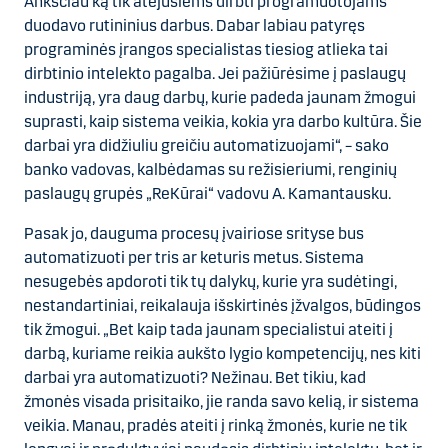
Anksčiau ką tik atėjusiems dirbti programuotojams
duodavo rutininius darbus. Dabar labiau patyręs
programinės įrangos specialistas tiesiog atlieka tai
dirbtinio intelekto pagalba. Jei pažiūrėsime į paslaugų
industriją, yra daug darbų, kurie padeda jaunam žmogui
suprasti, kaip sistema veikia, kokia yra darbo kultūra. Šie
darbai yra didžiuliu greičiu automatizuojami“, – sako
banko vadovas, kalbėdamas su režisieriumi, renginių
paslaugų grupės „ReKūrai“ vadovu A. Kamantausku.
Pasak jo, dauguma procesų įvairiose srityse bus
automatizuoti per tris ar keturis metus. Sistema
nesugebės apdoroti tik tų dalykų, kurie yra sudėtingi,
nestandartiniai, reikalauja išskirtinės įžvalgos, būdingos
tik žmogui. „Bet kaip tada jaunam specialistui ateiti į
darbą, kuriame reikia aukšto lygio kompetencijų, nes kiti
darbai yra automatizuoti? Nežinau. Bet tikiu, kad
žmonės visada prisitaiko, jie randa savo kelią, ir sistema
veikia. Manau, pradės ateiti į rinką žmonės, kurie ne tik