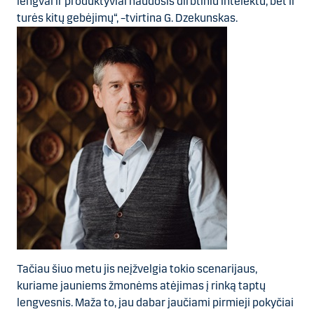
lengvai ir produktyviai naudosis dirbtiniu intelektu, bet ir
turės kitų gebėjimų“, –tvirtina G. Dzekunskas.
Tačiau šiuo metu jis neįžvelgia tokio scenarijaus,
kuriame jauniems žmonėms atėjimas į rinką taptų
lengvesnis. Maža to, jau dabar jaučiami pirmieji pokyčiai