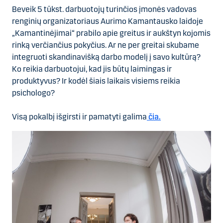
Beveik 5 tūkst. darbuotojų turinčios įmonės vadovas
renginių organizatoriaus Aurimo Kamantausko laidoje
„Kamantinėjimai“ prabilo apie greitus ir aukštyn kojomis
rinką verčiančius pokyčius. Ar ne per greitai skubame
integruoti skandinavišką darbo modelį į savo kultūrą?
Ko reikia darbuotojui, kad jis būtų laimingas ir
produktyvus? Ir kodėl šiais laikais visiems reikia
psichologo?
Visą pokalbį išgirsti ir pamatyti galima
čia.