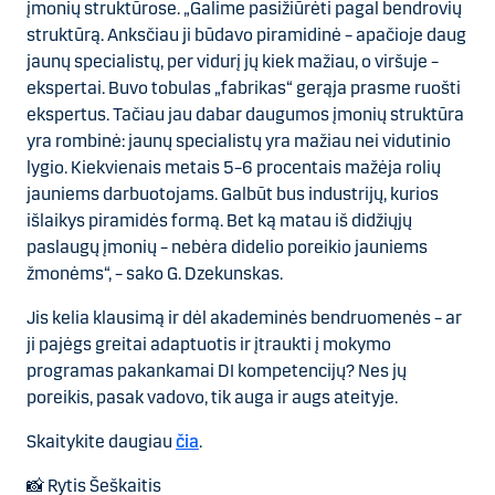
įmonių struktūrose. „Galime pasižiūrėti pagal bendrovių
struktūrą. Anksčiau ji būdavo piramidinė – apačioje daug
jaunų specialistų, per vidurį jų kiek mažiau, o viršuje –
ekspertai. Buvo tobulas „fabrikas“ gerąja prasme ruošti
ekspertus. Tačiau jau dabar daugumos įmonių struktūra
yra rombinė: jaunų specialistų yra mažiau nei vidutinio
lygio. Kiekvienais metais 5–6 procentais mažėja rolių
jauniems darbuotojams. Galbūt bus industrijų, kurios
išlaikys piramidės formą. Bet ką matau iš didžiųjų
paslaugų įmonių – nebėra didelio poreikio jauniems
žmonėms“, – sako G. Dzekunskas.
Jis kelia klausimą ir dėl akademinės bendruomenės – ar
ji pajėgs greitai adaptuotis ir įtraukti į mokymo
programas pakankamai DI kompetencijų? Nes jų
poreikis, pasak vadovo, tik auga ir augs ateityje.
Skaitykite daugiau
čia
.
📸 Rytis Šeškaitis