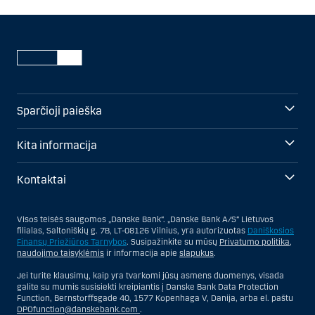
Sparčioji paieška
Kita informacija
Kontaktai
Visos teisės saugomos „Danske Bank“. „Danske Bank A/S“ Lietuvos
filialas, Saltoniškių g. 7B, LT-08126 Vilnius, yra autorizuotas
Daniškosios
Finansų Priežiūros Tarnybos
. Susipažinkite su mūsų
Privatumo politika
,
naudojimo taisyklėmis
ir informacija apie
slapukus
.
Jei turite klausimų, kaip yra tvarkomi jūsų asmens duomenys, visada
galite su mumis susisiekti kreipiantis į Danske Bank Data Protection
Function, Bernstorffsgade 40, 1577 Kopenhaga V, Danija, arba el. paštu
DPOfunction@danskebank.com
.