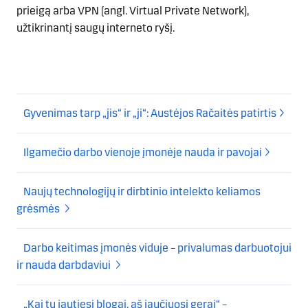
prieigą arba VPN (angl. Virtual Private Network),
užtikrinantį saugų interneto ryšį.
Gyvenimas tarp „jis“ ir „ji“: Austėjos Račaitės patirtis
Ilgamečio darbo vienoje įmonėje nauda ir pavojai
Naujų technologijų ir dirbtinio intelekto keliamos
grėsmės
Darbo keitimas įmonės viduje – privalumas darbuotojui
ir nauda darbdaviui
„Kai tu jautiesi blogai, aš jaučiuosi gerai“ –