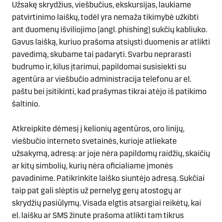
Užsakę skrydžius, viešbučius, ekskursijas, laukiame
patvirtinimo laiškų, todėl yra nemaža tikimybė užkibti
ant duomenų išviliojimo (angl. phishing) sukčių kabliuko.
Gavus laišką, kuriuo prašoma atsiųsti duomenis ar atlikti
pavedimą, skubame tai padaryti. Svarbu neprarasti
budrumo ir, kilus įtarimui, papildomai susisiekti su
agentūra ar viešbučio administracija telefonu ar el.
paštu bei įsitikinti, kad prašymas tikrai atėjo iš patikimo
šaltinio.
Atkreipkite dėmesį į kelionių agentūros, oro linijų,
viešbučio interneto svetainės, kurioje atliekate
užsakymą, adresą: ar joje nėra papildomų raidžių, skaičių
ar kitų simbolių, kurių nėra oficialiame įmonės
pavadinime. Patikrinkite laiško siuntėjo adresą. Sukčiai
taip pat gali slėptis už pernelyg gerų atostogų ar
skrydžių pasiūlymų. Visada elgtis atsargiai reikėtų, kai
el. laišku ar SMS žinute prašoma atlikti tam tikrus