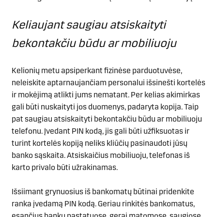
Keliaujant saugiau atsiskaityti
bekontakčiu būdu ar mobiliuoju
Kelionių metu apsiperkant fizinėse parduotuvėse,
neleiskite aptarnaujančiam personalui išsinešti kortelės
ir mokėjimą atlikti jums nematant. Per kelias akimirkas
gali būti nuskaityti jos duomenys, padaryta kopija. Taip
pat saugiau atsiskaityti bekontakčiu būdu ar mobiliuoju
telefonu. Įvedant PIN kodą, jis gali būti užfiksuotas ir
turint kortelės kopiją neliks kliūčių pasinaudoti jūsų
banko sąskaita. Atsiskaičius mobiliuoju, telefonas iš
karto privalo būti užrakinamas.
Išsiimant grynuosius iš bankomatų būtinai pridenkite
ranka įvedamą PIN kodą. Geriau rinkitės bankomatus,
esančius bankų pastatuose, gerai matomose, saugiose