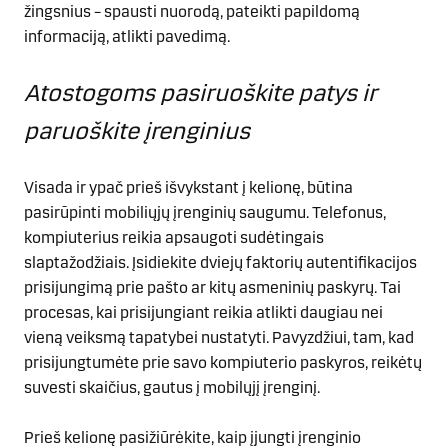
žingsnius – spausti nuorodą, pateikti papildomą
informaciją, atlikti pavedimą.
Atostogoms pasiruoškite patys ir
paruoškite įrenginius
Visada ir ypač prieš išvykstant į kelionę, būtina
pasirūpinti mobiliųjų įrenginių saugumu. Telefonus,
kompiuterius reikia apsaugoti sudėtingais
slaptažodžiais. Įsidiekite dviejų faktorių autentifikacijos
prisijungimą prie pašto ar kitų asmeninių paskyrų. Tai
procesas, kai prisijungiant reikia atlikti daugiau nei
vieną veiksmą tapatybei nustatyti. Pavyzdžiui, tam, kad
prisijungtumėte prie savo kompiuterio paskyros, reikėtų
suvesti skaičius, gautus į mobilųjį įrenginį.
Prieš kelionę pasižiūrėkite, kaip įjungti įrenginio