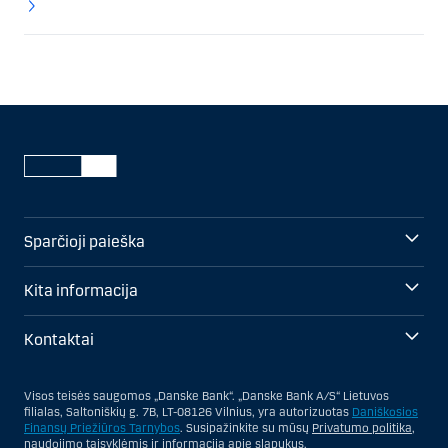
Sparčioji paieška
Kita informacija
Kontaktai
Visos teisės saugomos „Danske Bank“. „Danske Bank A/S“ Lietuvos
filialas, Saltoniškių g. 7B, LT-08126 Vilnius, yra autorizuotas
Daniškosios
Finansų Priežiūros Tarnybos
. Susipažinkite su mūsų
Privatumo politika
,
naudojimo taisyklėmis
ir informacija apie
slapukus
.