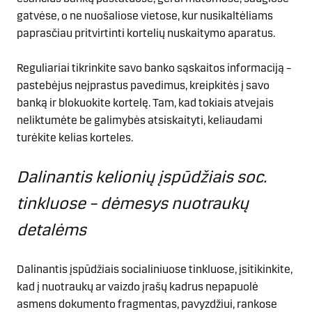
gatvėse, o ne nuošaliose vietose, kur nusikaltėliams
paprasčiau pritvirtinti kortelių nuskaitymo aparatus.
Reguliariai tikrinkite savo banko sąskaitos informaciją –
pastebėjus neįprastus pavedimus, kreipkitės į savo
banką ir blokuokite kortelę. Tam, kad tokiais atvejais
neliktumėte be galimybės atsiskaityti, keliaudami
turėkite kelias korteles.
Dalinantis kelionių įspūdžiais soc.
tinkluose – dėmesys nuotraukų
detalėms
Dalinantis įspūdžiais socialiniuose tinkluose, įsitikinkite,
kad į nuotraukų ar vaizdo įrašų kadrus nepapuolė
asmens dokumento fragmentas, pavyzdžiui, rankose