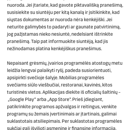
nuoroda. Jei įtariate, kad gavote piktavališką pranešimą,
susisiekite su siuntėju per kitą kanalą ir įsitikinkite, kad
siųstas dokumentas ar nuoroda nėra kenkėjiški. Jei
neturite galimybės to padaryti ar gaunate patvirtinimą,
jog pažįstamas nieko nesiuntė, nedelsiant ištrinkite
pranešimą. Taip pat informuokite siuntėją, kad jis
nežinodamas platina kenkėjiškus pranešimus.
Nepaisant grėsmių, įvairios programėlės atostogų metu
leidžia lengvai palaikyti ryšį, padeda susiorientuoti,
apsipirkti svečioje šalyje. Mobilias programėles
svečiams siūlo viešbučiai, restoranai, kavinės, kitos
turistinės vietos. Aplikacijas diekite iš oficialių šaltinių –
„Google Play“ arba „App Store“. Prieš įdiegiant,
patikrinkite programos apžvalgas ir reitingus, venkite
programų su žemais įvertinimais ar įtartinais, galimai
suklastotais atsiliepimais. Per suklastotas programėles
sukčiai gali išvilioti asmeninę ir finansinę informaciją.