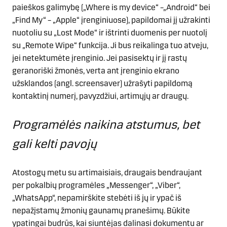
paieškos galimybę („Where is my device“ –„Android“ bei
„Find My“ – „Apple“ įrenginiuose), papildomai jį užrakinti
nuotoliu su „Lost Mode
“
ir ištrinti duomenis per nuotolį
su „Remote Wipe“ funkcija. Ji bus reikalinga tuo atveju,
jei netektumėte įrenginio. Jei pasisektų ir jį rastų
geranoriški žmonės, verta ant įrenginio ekrano
užsklandos (angl. screensaver) užrašyti papildomą
kontaktinį numerį, pavyzdžiui, artimųjų ar draugų.
Programėlės naikina atstumus, bet
gali kelti pavojų
Atostogų metu su artimaisiais, draugais bendraujant
per pokalbių programėles „Messenger“, „Viber“,
„WhatsApp“, nepamirškite stebėti iš jų ir ypač iš
nepažįstamų žmonių gaunamų pranešimų. Būkite
ypatingai budrūs, kai siuntėjas dalinasi dokumentu ar