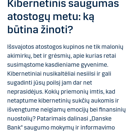
Kibernetinis saugumas
atostogų metu: ką
būtina žinoti?
Išsvajotos atostogos kupinos ne tik malonių
akimirkų, bet ir grėsmių, apie kurias retai
susimąstome kasdieniame gyvenime.
Kibernetiniai nusikaltėliai nesiilsi ir gali
sugadinti jūsų poilsį jam dar net
neprasidėjus. Kokių priemonių imtis, kad
netaptume kibernetinių sukčių aukomis ir
išvengtume neigiamų emocijų bei finansinių
nuostolių? Patarimais dalinasi „Danske
Bank“ saugumo mokymų ir informavimo