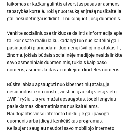
laikomas ar kažkur gulintis atverstas pasas ar asmens
tapatybės kortelė. Tokią nuotrauką ar įrašą nusikaltėliai
gali nesudėtingai išdidinti ir nukopijuoti jūsų duomenis.
Venkite socialiniuose tinkluose dalintis informacija apie
tai, kur esate realiu laiku, kadangi tuo nusikaltėliai gali
pasinaudoti planuodami duomenų išviliojimo atakas. Ir,
žinoma, jokiais būdais socialinėje medijoje nesidalinkite
savo asmeniniais duomenimis, tokiais kaip paso
numeris, asmens kodas ar mokėjimo kortelės numeris.
Būsite labiau apsaugoti nuo kibernetinių atakų, jei
nesinaudosite oro uostų, viešbučių ar kitų viešų vietų
„WiFi“ ryšiu. Jis yra mažai apsaugotas, todėl lengviau
pasiekiamas kibernetiniams nusikaltėliams.
Naudojantis viešo interneto tinklu, jie gali pavogti
duomenis arba įdiegti kenkėjiškas programas.
Keliaujant saugiau naudoti savo mobiliojo interneto