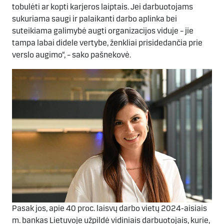
tobulėti ar kopti karjeros laiptais. Jei darbuotojams
sukuriama saugi ir palaikanti darbo aplinka bei
suteikiama galimybė augti organizacijos viduje – jie
tampa labai didele vertybe, ženkliai prisidedančia prie
verslo augimo“, – sako pašnekovė.
Pasak jos, apie 40 proc. laisvų darbo vietų 2024-aisiais
m. bankas Lietuvoje užpildė vidiniais darbuotojais, kurie,