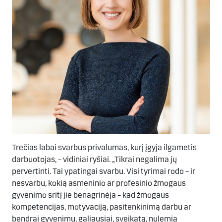
Trečias labai svarbus privalumas, kurį įgyja ilgametis
darbuotojas, – vidiniai ryšiai. „Tikrai negalima jų
pervertinti. Tai ypatingai svarbu. Visi tyrimai rodo – ir
nesvarbu, kokią asmeninio ar profesinio žmogaus
gyvenimo sritį jie benagrinėja – kad žmogaus
kompetencijas, motyvaciją, pasitenkinimą darbu ar
bendrai gyvenimu, galiausiai, sveikatą, nulemia