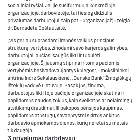
socialiniai ryšiai. Jei jie susiformuoja konkrečioje
organizacijoje, darbovietėje, tai tiesiog didžiulis
privalumas darbuotojui, taip pat – organizacijai“, – teigia
dr. Bernadeta Goštautaitė.
„Vis geriau suprasdami įmonės veiklos principus,
struktūrą, vertybes, žinodami savo karjeros galimybes,
darbuotojai jaučiasi saugūs likti ir tobulėti
organizacijoje. Šį jausmą stiprina ir tomis pačiomis
vertybėmis besivadovaujantys kolegos“, – mokslininkei
antrina Indrė Sakalauskienė, „Danske Bank“ Žmogiškųjų
išteklių vadovė Lietuvoje. Pasak jos, žinoma,
darbuotojus likti toje pačioje organizacijoje skatina ir
papildomos naudos, tokios, kaip sveikatos ar nelaimingų
atsitikimų draudimai, III pakopos pensijos kaupimas,
papildomos atostogų, savanorystei skirtos ar kitos
darbdavio apmokamos dienos, kurių neretai su metais
tik daugėja.
3 privalumai darbdaviui