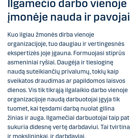
Ilgamečio darbo vienoje
įmonėje nauda ir pavojai
Kuo ilgiau žmonės dirba vienoje
organizacijoje, tuo daugiau ir vertingesnės
ekspertizės joje įgauna. Formuojasi stiprūs
asmeniniai ryšiai. Daugėja ir tiesioginę
naudą suteikiančių privalumų, tokių kaip
sveikatos draudimas ar papildomos laisvos
dienos. Vis tik tikrąją ilgalaikio darbo vienoje
organizacijoje naudą darbuotojai įgyja tik
tuomet, kai tęsdami darbą nuolat gilina
žinias ir auga. Ilgamečiai darbuotojai taip pat
sukuria didesnę vertę darbdaviui. Tai tvirtina
ir mokslininkai, ir darbdaviai.