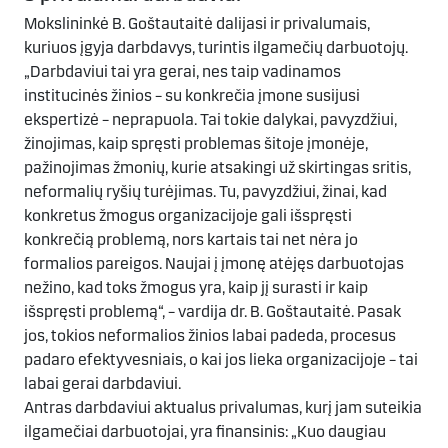
Mokslininkė B. Goštautaitė dalijasi ir privalumais,
kuriuos įgyja darbdavys, turintis ilgamečių darbuotojų.
„Darbdaviui tai yra gerai, nes taip vadinamos
institucinės žinios – su konkrečia įmone susijusi
ekspertizė – neprapuola. Tai tokie dalykai, pavyzdžiui,
žinojimas, kaip spręsti problemas šitoje įmonėje,
pažinojimas žmonių, kurie atsakingi už skirtingas sritis,
neformalių ryšių turėjimas. Tu, pavyzdžiui, žinai, kad
konkretus žmogus organizacijoje gali išspręsti
konkrečią problemą, nors kartais tai net nėra jo
formalios pareigos. Naujai į įmonę atėjęs darbuotojas
nežino, kad toks žmogus yra, kaip jį surasti ir kaip
išspręsti problemą“, – vardija dr. B. Goštautaitė. Pasak
jos, tokios neformalios žinios labai padeda, procesus
padaro efektyvesniais, o kai jos lieka organizacijoje – tai
labai gerai darbdaviui.
Antras darbdaviui aktualus privalumas, kurį jam suteikia
ilgamečiai darbuotojai, yra finansinis: „Kuo daugiau