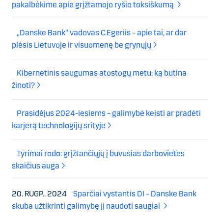
pakalbėkime apie grįžtamojo ryšio toksiškumą
„Danske Bank“ vadovas C.Egeriis – apie tai, ar dar
plėsis Lietuvoje ir visuomenę be grynųjų
Kibernetinis saugumas atostogų metu: ką būtina
žinoti?
Prasidėjus 2024-iesiems – galimybė keisti ar pradėti
karjerą technologijų srityje
Tyrimai rodo: grįžtančiųjų į buvusias darbovietes
skaičius auga
20. RUGP.. 2024
Sparčiai vystantis DI – Danske Bank
skuba užtikrinti galimybę jį naudoti saugiai