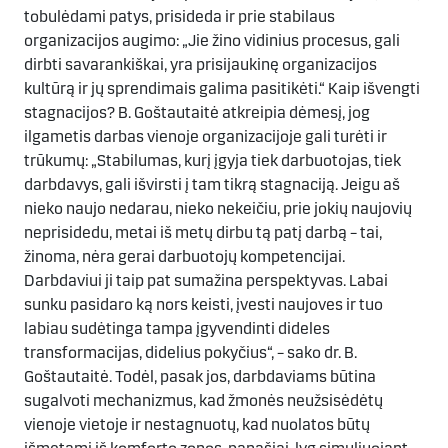
tobulėdami patys, prisideda ir prie stabilaus
organizacijos augimo: „Jie žino vidinius procesus, gali
dirbti savarankiškai, yra prisijaukinę organizacijos
kultūrą ir jų sprendimais galima pasitikėti.“ Kaip išvengti
stagnacijos? B. Goštautaitė atkreipia dėmesį, jog
ilgametis darbas vienoje organizacijoje gali turėti ir
trūkumų: „Stabilumas, kurį įgyja tiek darbuotojas, tiek
darbdavys, gali išvirsti į tam tikrą stagnaciją. Jeigu aš
nieko naujo nedarau, nieko nekeičiu, prie jokių naujovių
neprisidedu, metai iš metų dirbu tą patį darbą – tai,
žinoma, nėra gerai darbuotojų kompetencijai.
Darbdaviui ji taip pat sumažina perspektyvas. Labai
sunku pasidaro ką nors keisti, įvesti naujoves ir tuo
labiau sudėtinga tampa įgyvendinti dideles
transformacijas, didelius pokyčius“, – sako dr. B.
Goštautaitė. Todėl, pasak jos, darbdaviams būtina
sugalvoti mechanizmus, kad žmonės neužsisėdėtų
vienoje vietoje ir nestagnuotų, kad nuolatos būtų