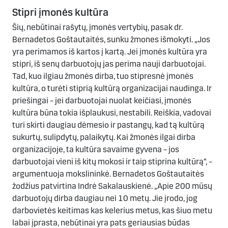
Stipri įmonės kultūra
Šių, nebūtinai rašytų, įmonės vertybių, pasak dr.
Bernadetos Goštautaitės, sunku žmones išmokyti. „Jos
yra perimamos iš kartos į kartą. Jei įmonės kultūra yra
stipri, iš senų darbuotojų jas perima nauji darbuotojai.
Tad, kuo ilgiau žmonės dirba, tuo stipresnė įmonės
kultūra, o turėti stiprią kultūrą organizacijai naudinga. Ir
priešingai – jei darbuotojai nuolat keičiasi, įmonės
kultūra būna tokia išplaukusi, nestabili. Reiškia, vadovai
turi skirti daugiau dėmesio ir pastangų, kad tą kultūrą
sukurtų, sulipdytų, palaikytų. Kai žmonės ilgai dirba
organizacijoje, ta kultūra savaime gyvena – jos
darbuotojai vieni iš kitų mokosi ir taip stiprina kultūrą“, –
argumentuoja mokslininkė. Bernadetos Goštautaitės
žodžius patvirtina Indrė Sakalauskienė. „Apie 200 mūsų
darbuotojų dirba daugiau nei 10 metų. Jie įrodo, jog
darbovietės keitimas kas kelerius metus, kas šiuo metu
labai įprasta, nebūtinai yra pats geriausias būdas