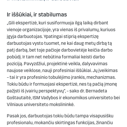
Ir iššūkiai, ir stabilumas
„Gili ekspertizė, kuri susiformuoja ilgą laiką dirbant
vienoje organizacijoje, yra vienas iš privalumų, kuriuos
įgyja darbuotojas. Ypatingai stiprią ekspertizę
darbuotojas vysto tuomet, ne kai daug metų dirbą tą
patį darbą, bet toje pačioje darbovietėje keičia darbo
pobūdį. Ir tam net nebūtina formaliai keisti darbo
poziciją. Pavyzdžiui, projektinė veikla, dalyvavimas
naujose veiklose, nauji profesiniai iššūkiai. Jų įveikimas
– tai ir yra profesinio tobulėjimo įrankis, mechanizmas.
Tokiu būdu ir formuojasi ekspertizė, nes tą pačią įmonę
pažįsti iš įvairių perspektyvų“, – sako dr. Bernadeta
Goštautaitė, ISM Vadybos ir ekonomikos universiteto bei
Vilniaus universiteto mokslininkė.
Pasak jos, darbuotojas tokiu būdu tampa visapusišku
profesionalu, mokančiu skirtingas funkcijas, žinančiu