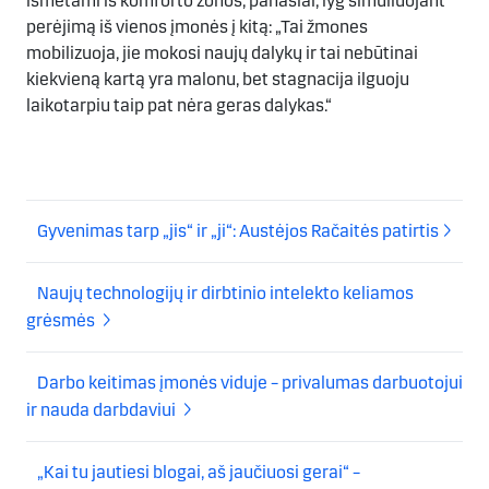
išmetami iš komforto zonos, panašiai, lyg simuliuojant
perėjimą iš vienos įmonės į kitą: „Tai žmones
mobilizuoja, jie mokosi naujų dalykų ir tai nebūtinai
kiekvieną kartą yra malonu, bet stagnacija ilguoju
laikotarpiu taip pat nėra geras dalykas.“
Gyvenimas tarp „jis“ ir „ji“: Austėjos Račaitės patirtis
Naujų technologijų ir dirbtinio intelekto keliamos
grėsmės
Darbo keitimas įmonės viduje – privalumas darbuotojui
ir nauda darbdaviui
„Kai tu jautiesi blogai, aš jaučiuosi gerai“ –