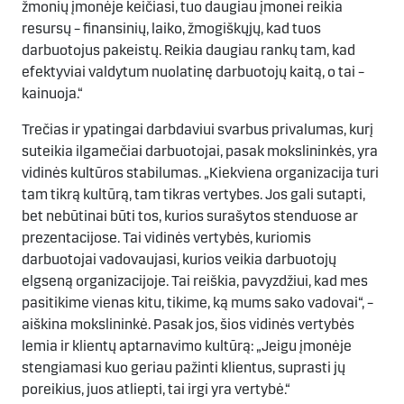
žmonių įmonėje keičiasi, tuo daugiau įmonei reikia
resursų – finansinių, laiko, žmogiškųjų, kad tuos
darbuotojus pakeistų. Reikia daugiau rankų tam, kad
efektyviai valdytum nuolatinę darbuotojų kaitą, o tai –
kainuoja.“
Trečias ir ypatingai darbdaviui svarbus privalumas, kurį
suteikia ilgamečiai darbuotojai, pasak mokslininkės, yra
vidinės kultūros stabilumas. „Kiekviena organizacija turi
tam tikrą kultūrą, tam tikras vertybes. Jos gali sutapti,
bet nebūtinai būti tos, kurios surašytos stenduose ar
prezentacijose. Tai vidinės vertybės, kuriomis
darbuotojai vadovaujasi, kurios veikia darbuotojų
elgseną organizacijoje. Tai reiškia, pavyzdžiui, kad mes
pasitikime vienas kitu, tikime, ką mums sako vadovai“, –
aiškina mokslininkė. Pasak jos, šios vidinės vertybės
lemia ir klientų aptarnavimo kultūrą: „Jeigu įmonėje
stengiamasi kuo geriau pažinti klientus, suprasti jų
poreikius, juos atliepti, tai irgi yra vertybė.“