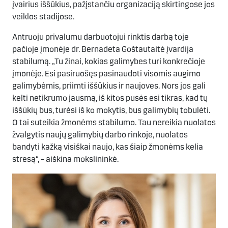
įvairius iššūkius, pažįstančiu organizaciją skirtingose jos
veiklos stadijose.
Antruoju privalumu darbuotojui rinktis darbą toje
pačioje įmonėje dr. Bernadeta Goštautaitė įvardija
stabilumą. „Tu žinai, kokias galimybes turi konkrečioje
įmonėje. Esi pasiruošęs pasinaudoti visomis augimo
galimybėmis, priimti iššūkius ir naujoves. Nors jos gali
kelti netikrumo jausmą, iš kitos pusės esi tikras, kad tų
iššūkių bus, turėsi iš ko mokytis, bus galimybių tobulėti.
O tai suteikia žmonėms stabilumo. Tau nereikia nuolatos
žvalgytis naujų galimybių darbo rinkoje, nuolatos
bandyti kažką visiškai naujo, kas šiaip žmonėms kelia
stresą“, – aiškina mokslininkė.