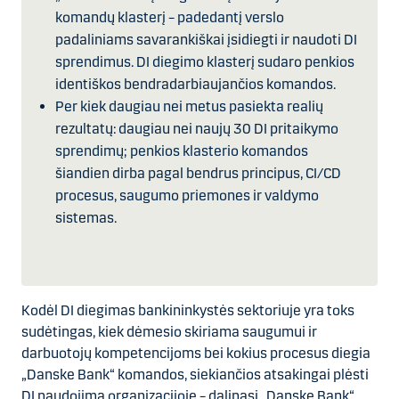
komandų klasterį – padedantį verslo
padaliniams savarankiškai įsidiegti ir naudoti DI
sprendimus. DI diegimo klasterį sudaro penkios
identiškos bendradarbiaujančios komandos.
Per kiek daugiau nei metus pasiekta realių
rezultatų: daugiau nei naujų 30 DI pritaikymo
sprendimų; penkios klasterio komandos
šiandien dirba pagal bendrus principus, CI/CD
procesus, saugumo priemones ir valdymo
sistemas.
Kodėl DI diegimas bankininkystės sektoriuje yra toks
sudėtingas, kiek dėmesio skiriama saugumui ir
darbuotojų kompetencijoms bei kokius procesus diegia
„Danske Bank“ komandos, siekiančios atsakingai plėsti
DI naudojimą organizacijoje – dalinasi „Danske Bank“