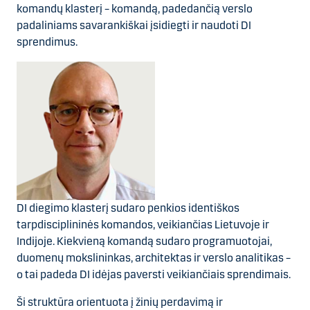
komandų klasterį – komandą, padedančią verslo
padaliniams savarankiškai įsidiegti ir naudoti DI
sprendimus.
DI diegimo klasterį sudaro penkios identiškos
tarpdisciplininės komandos, veikiančias Lietuvoje ir
Indijoje. Kiekvieną komandą sudaro programuotojai,
duomenų mokslininkas, architektas ir verslo analitikas –
o tai padeda DI idėjas paversti veikiančiais sprendimais.
Ši struktūra orientuota į žinių perdavimą ir