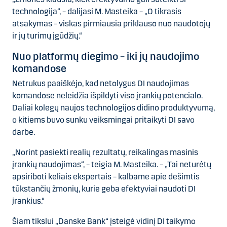
technologija“, – dalijasi M. Masteika – „O tikrasis
atsakymas – viskas pirmiausia priklauso nuo naudotojų
ir jų turimų įgūdžių.“
Nuo platformų diegimo – iki jų naudojimo
komandose
Netrukus paaiškėjo, kad netolygus DI naudojimas
komandose neleidžia išpildyti viso įrankių potencialo.
Daliai kolegų naujos technologijos didino produktyvumą,
o kitiems buvo sunku veiksmingai pritaikyti DI savo
darbe.
„Norint pasiekti realių rezultatų, reikalingas masinis
įrankių naudojimas“, – teigia M. Masteika. – „Tai neturėtų
apsiriboti keliais ekspertais – kalbame apie dešimtis
tūkstančių žmonių, kurie geba efektyviai naudoti DI
įrankius.“
Šiam tikslui „Danske Bank“ įsteigė vidinį DI taikymo