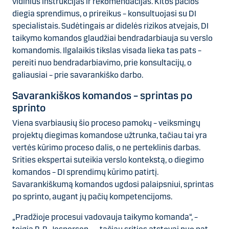
vidinius instrukcijas ir rekomendacijas. Kitos pačios
diegia sprendimus, o prireikus – konsultuojasi su DI
specialistais. Sudėtingais ar didelės rizikos atvejais, DI
taikymo komandos glaudžiai bendradarbiauja su verslo
komandomis. Ilgalaikis tikslas visada lieka tas pats –
pereiti nuo bendradarbiavimo, prie konsultacijų, o
galiausiai – prie savarankiško darbo.
Savarankiškos komandos – sprintas po
sprinto
Viena svarbiausių šio proceso pamokų – veiksmingų
projektų diegimas komandose užtrunka, tačiau tai yra
vertės kūrimo proceso dalis, o ne perteklinis darbas.
Srities ekspertai suteikia verslo kontekstą, o diegimo
komandos – DI sprendimų kūrimo patirtį.
Savarankiškumą komandos ugdosi palaipsniui, sprintas
po sprinto, augant jų pačių kompetencijoms.
„Pradžioje procesui vadovauja taikymo komanda“, –