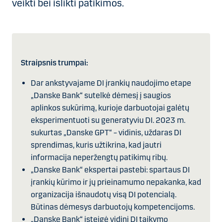
veikti bei išlikti patikimos.
Straipsnis trumpai:
Dar ankstyvajame DI įrankių naudojimo etape
„Danske Bank“ sutelkė dėmesį į saugios
aplinkos sukūrimą, kurioje darbuotojai galėtų
eksperimentuoti su generatyviu DI. 2023 m.
sukurtas „Danske GPT“ – vidinis, uždaras DI
sprendimas, kuris užtikrina, kad jautri
informacija neperžengtų patikimų ribų.
„Danske Bank“ ekspertai pastebi: spartaus DI
įrankių kūrimo ir jų prieinamumo nepakanka, kad
organizacija išnaudotų visą DI potencialą.
Būtinas dėmesys darbuotojų kompetencijoms.
„Danske Bank“ įsteigė vidinį DI taikymo