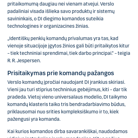
pritaikomumą daugiau nei vienam atvejui. Verslo
padaliniai visada išlieka savo produktų ir sistemų
savininkais, o DI diegimo komandos suteikia
technologines ir organizacines žinias.
„Identiškų penkių komandų privalumas yra tas, kad
vienoje situacijoje įgytos žinios gali būti pritaikytos kitur
– tiek techniniai sprendimai, tiek darbo principai.“ – teigia
R. R. Jespersen.
Prisitaikymas prie komandų pažangos
Verslo komandų įpročiai naudojant DI įrankius skiriasi.
Vieni jau turi stiprius techninius gebėjimus, kiti – dar tik
pradeda. Vietoj vieno universalaus modelio, DI taikymo
komandų klasteris taiko tris bendradarbiavimo būdus,
priklausomai nuo srities kompleksiškumo ir to, kiek
pažengusi yra komanda.
Kai kurios komandos dirba savarankiškai, naudodamos