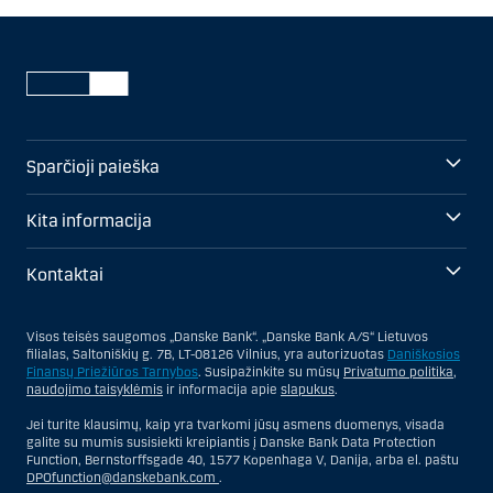
Sparčioji paieška
Kita informacija
Kontaktai
Visos teisės saugomos „Danske Bank“. „Danske Bank A/S“ Lietuvos
filialas, Saltoniškių g. 7B, LT-08126 Vilnius, yra autorizuotas
Daniškosios
Finansų Priežiūros Tarnybos
. Susipažinkite su mūsų
Privatumo politika
,
naudojimo taisyklėmis
ir informacija apie
slapukus
.
Jei turite klausimų, kaip yra tvarkomi jūsų asmens duomenys, visada
galite su mumis susisiekti kreipiantis į Danske Bank Data Protection
Function, Bernstorffsgade 40, 1577 Kopenhaga V, Danija, arba el. paštu
DPOfunction@danskebank.com
.