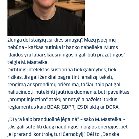
žlunga dėl staigių „širdies smūgių“. Mažų įspėjimų
nebūna – kažkas nutinka ir banko nebelieka. Mums
klaidos yra labai skausmingos ir gali būti pražūtingos.“ –
teigia M. Masteika.
Dirbtinis intelektas sustiprina tiek galimybes, tiek
rizikas. Jis gali ženkliai pagreitinti analizę, tekstų
rengimą ar sprendimų priėmimą, tačiau taip pat gali
haliucinuoti, nutekinti jautrius duomenis, būti paveiktas
„prompt injection“ atakų ar netyčia pažeisti tokius
reglamentus kaip BDAR (GDPR), ES DI aktą ar DORA.
„DI yra kaip branduolinė jėgainė“, – sako M. Masteika. –
„Jis gali suteikti daug naudingos ir pigios energijos, bet
jei prarandi kontrolę, turi Černobylį.“ Dėl to „Danske