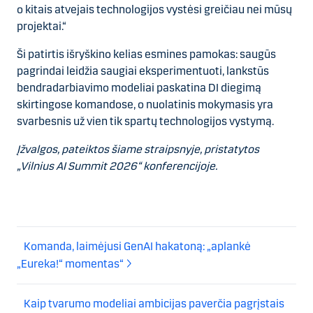
o kitais atvejais technologijos vystėsi greičiau nei mūsų
projektai.“
Ši patirtis išryškino kelias esmines pamokas: saugūs
pagrindai leidžia saugiai eksperimentuoti, lankstūs
bendradarbiavimo modeliai paskatina DI diegimą
skirtingose komandose, o nuolatinis mokymasis yra
svarbesnis už vien tik spartų technologijos vystymą.
Įžvalgos, pateiktos šiame straipsnyje, pristatytos
„Vilnius AI Summit 2026“ konferencijoje.
Komanda, laimėjusi GenAI hakatoną: „aplankė
„Eureka!“ momentas“
Kaip tvarumo modeliai ambicijas paverčia pagrįstais