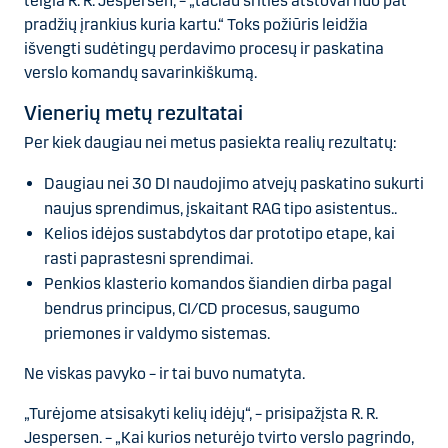
teigia R. R. Jespersen, – „tačiau srities atstovai nuo pat
pradžių įrankius kuria kartu.“ Toks požiūris leidžia
išvengti sudėtingų perdavimo procesų ir paskatina
verslo komandų savarinkiškumą.
Vienerių metų rezultatai
Per kiek daugiau nei metus pasiekta realių rezultatų:
Daugiau nei 30 DI naudojimo atvejų paskatino sukurti
naujus sprendimus, įskaitant RAG tipo asistentus..
Kelios idėjos sustabdytos dar prototipo etape, kai
rasti paprastesni sprendimai.
Penkios klasterio komandos šiandien dirba pagal
bendrus principus, CI/CD procesus, saugumo
priemones ir valdymo sistemas.
Ne viskas pavyko – ir tai buvo numatyta.
„Turėjome atsisakyti kelių idėjų“, – prisipažįsta R. R.
Jespersen. – „Kai kurios neturėjo tvirto verslo pagrindo,