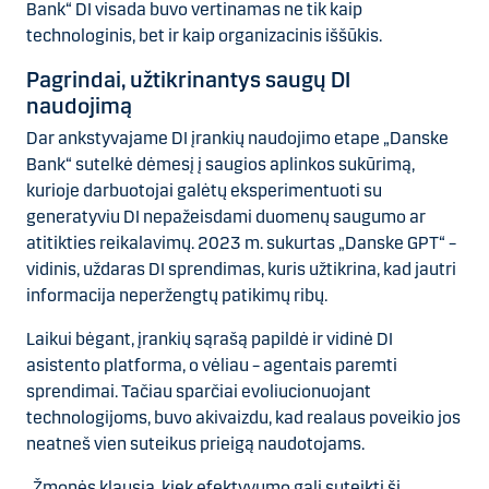
Bank“ DI visada buvo vertinamas ne tik kaip
technologinis, bet ir kaip organizacinis iššūkis.
Pagrindai, užtikrinantys saugų DI
naudojimą
Dar ankstyvajame DI įrankių naudojimo etape „Danske
Bank“ sutelkė dėmesį į saugios aplinkos sukūrimą,
kurioje darbuotojai galėtų eksperimentuoti su
generatyviu DI nepažeisdami duomenų saugumo ar
atitikties reikalavimų. 2023 m. sukurtas „Danske GPT“ –
vidinis, uždaras DI sprendimas, kuris užtikrina, kad jautri
informacija neperžengtų patikimų ribų.
Laikui bėgant, įrankių sąrašą papildė ir vidinė DI
asistento platforma, o vėliau – agentais paremti
sprendimai. Tačiau sparčiai evoliucionuojant
technologijoms, buvo akivaizdu, kad realaus poveikio jos
neatneš vien suteikus prieigą naudotojams.
„Žmonės klausia, kiek efektyvumo gali suteikti ši