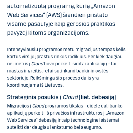
automatizuotą programą, kurią „Amazon
Web Services“ (AWS) šiandien pristato
visame pasaulyje kaip gerosios praktikos
pavyzdį kitoms organizacijoms.
Intensyviausiu programos metu migracijos tempas kelis
kartus viršijo įprastus rinkos rodiklius. Per kiek daugiau
nei metus į
Cloud
buvo perkelti šimtai aplikacijų – tai
mastas ir greitis, retai sutinkami bankininkystės
sektoriuje. Reikšminga šio proceso dalis yra
koordinuojama iš Lietuvos.
Strateginis posūkis į
Cloud
(liet. debesiją)
Migracijos į
Cloud
programos tikslas – didelę dalį banko
aplikacijų perkelti iš privačios infrastruktūros į „Amazon
Web Services“ debesiją ir taip technologinei sistemai
suteikti dar daugiau lankstumo bei saugumo.