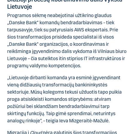
Lietuvoje
Programos sėkmę neabejotinai užtikrino glaudus
„Danske Bank“ komandų bendradarbiavimas – tiek
tarpusavyje, tiek su patyrusiais AWS ekspertais. Prie
šios transformacijos prisideda specialistai iš visos
„Danske Bank“ organizacijos, o koordinavimas ir
reikšminga įgyvendinimo dalis vykdoma iš Vilniaus biuro
Lietuvoje – čia sutelktos itin stiprios IT infrastruktūros ir
programų valdymo kompetencijos.
„Lietuvoje dirbanti komanda yra esminė įgyvendinant
vieną didžiausių transformacijų bankininkystės
sektoriuje. Mūsų kolegoms tekusi užduotis tapo puikia
proga atsiskleisti komandos stiprybėms: atviram
požiūriui bei sklandžiam bendradarbiavimui tarp
skirtingų funkcijų. Taip gimė sprendimai, neturintys
analogų rinkoje“, – teigia Ieva Mizgeraitė‑Mažulė.
Migracija į
Cloud
nėra galutinis šios transformacijos