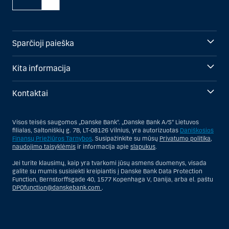
Sparčioji paieška
Kita informacija
Kontaktai
Visos teisės saugomos „Danske Bank“. „Danske Bank A/S“ Lietuvos
filialas, Saltoniškių g. 7B, LT-08126 Vilnius, yra autorizuotas
Daniškosios
Finansų Priežiūros Tarnybos
. Susipažinkite su mūsų
Privatumo politika
,
naudojimo taisyklėmis
ir informacija apie
slapukus
.
Jei turite klausimų, kaip yra tvarkomi jūsų asmens duomenys, visada
galite su mumis susisiekti kreipiantis į Danske Bank Data Protection
Function, Bernstorffsgade 40, 1577 Kopenhaga V, Danija, arba el. paštu
DPOfunction@danskebank.com
.