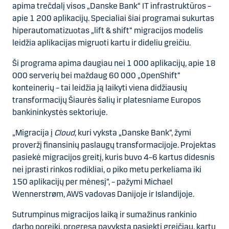
apima trečdalį visos „Danske Bank“ IT infrastruktūros –
apie 1 200 aplikacijų. Specialiai šiai programai sukurtas
hiperautomatizuotas „lift & shift“ migracijos modelis
leidžia aplikacijas migruoti kartu ir dideliu greičiu.
Ši programa apima daugiau nei 1 000 aplikacijų, apie 18
000 serverių bei maždaug 60 000 „OpenShift“
konteinerių – tai leidžia ją laikyti viena didžiausių
transformacijų Šiaurės šalių ir platesniame Europos
bankininkystės sektoriuje.
„Migracija į
Cloud
, kuri vyksta „Danske Bank“, žymi
proveržį finansinių paslaugų transformacijoje. Projektas
pasiekė migracijos greitį, kuris buvo 4–6 kartus didesnis
nei įprasti rinkos rodikliai, o piko metu perkeliama iki
150 aplikacijų per mėnesį“, – pažymi Michael
Wennerstrøm, AWS vadovas Danijoje ir Islandijoje.
Sutrumpinus migracijos laiką ir sumažinus rankinio
darbo poreikį, progresą pavyksta pasiekti greičiau, kartu