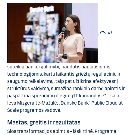
„
Cloud
suteikia bankui galimybę naudotis naujausiomis
technologijomis, kartu laikantis griežtų reguliacinių ir
saugumo reikalavimų, taip pat užtikrina efektyvesnį
struktūros valdymą, sumažina rankinio darbo apimtis ir
paspartina sprendimų diegimą IT komandose“, – sako
Ieva Mizgeraitė‑Mažulė, „Danske Bank“ Public Cloud at
Scale programos vadovė.
Mastas, greitis ir rezultatas
Šios transformacijos apimtis – išskirtinė. Programa