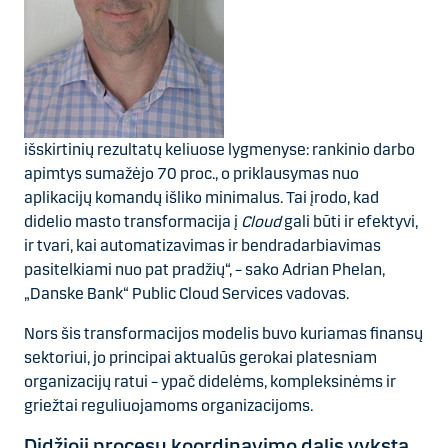
išskirtinių rezultatų keliuose lygmenyse: rankinio darbo
apimtys sumažėjo 70 proc., o priklausymas nuo
aplikacijų komandų išliko minimalus. Tai įrodo, kad
didelio masto transformacija į
Cloud
gali būti ir efektyvi,
ir tvari, kai automatizavimas ir bendradarbiavimas
pasitelkiami nuo pat pradžių“, – sako Adrian Phelan,
„Danske Bank“ Public Cloud Services vadovas.
Nors šis transformacijos modelis buvo kuriamas finansų
sektoriui, jo principai aktualūs gerokai platesniam
organizacijų ratui – ypač didelėms, kompleksinėms ir
griežtai reguliuojamoms organizacijoms.
Didžioji procesų koordinavimo dalis vyksta