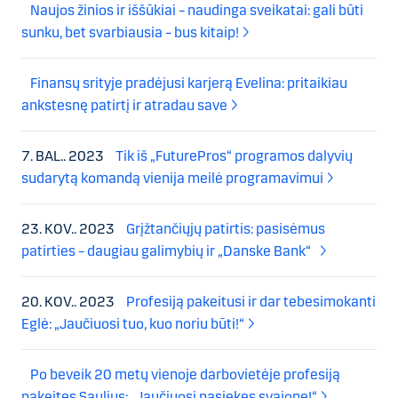
Naujos žinios ir iššūkiai – naudinga sveikatai: gali būti
sunku, bet svarbiausia – bus kitaip!
Finansų srityje pradėjusi karjerą Evelina: pritaikiau
ankstesnę patirtį ir atradau save
7. BAL.. 2023
Tik iš „FuturePros“ programos dalyvių
sudarytą komandą vienija meilė programavimui
23. KOV.. 2023
Grįžtančiųjų patirtis: pasisėmus
patirties – daugiau galimybių ir „Danske Bank“
20. KOV.. 2023
Profesiją pakeitusi ir dar tebesimokanti
Eglė: „Jaučiuosi tuo, kuo noriu būti!“
Po beveik 20 metų vienoje darbovietėje profesiją
pakeitęs Saulius: „Jaučiuosi pasiekęs svajonę!“