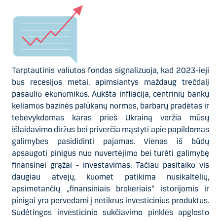
Tarptautinis valiutos fondas signalizuoja, kad 2023-ieji
bus recesijos metai, apimsiantys maždaug trečdalį
pasaulio ekonomikos. Aukšta infliacija, centrinių bankų
keliamos bazinės palūkanų normos, barbarų pradėtas ir
tebevykdomas karas prieš Ukrainą veržia mūsų
išlaidavimo diržus bei priverčia mąstyti apie papildomas
galimybes pasididinti pajamas. Vienas iš būdų
apsaugoti pinigus nuo nuvertėjimo bei turėti galimybę
finansinei grąžai - investavimas.
Tačiau pasitaiko vis
daugiau atvejų, kuomet patikima nusikaltėlių,
apsimetančių
„finansiniais brokeriais“
istorijomis ir
pinigai yra pervedami į netikrus investicinius produktus.
Sudėtingos investicinio sukčiavimo pinklės apglosto