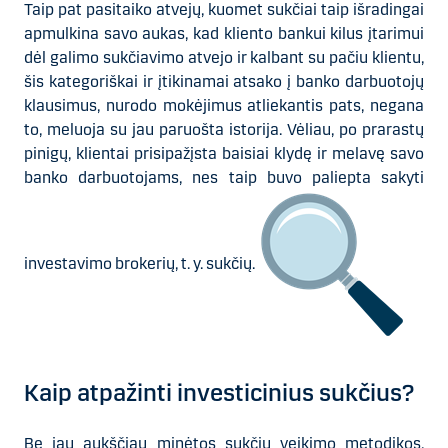
Taip pat pasitaiko atvejų, kuomet sukčiai taip išradingai
apmulkina savo aukas, kad kliento bankui kilus įtarimui
dėl galimo sukčiavimo atvejo ir kalbant su pačiu klientu,
šis kategoriškai ir įtikinamai atsako į banko darbuotojų
klausimus, nurodo mokėjimus atliekantis pats, negana
to, meluoja su jau paruošta istorija. Vėliau, po prarastų
pinigų, klientai prisipažįsta baisiai klydę ir melavę savo
banko darbuotojams, nes taip buvo paliepta sakyti
investavimo brokerių, t. y. sukčių.
Kaip atpažinti investicinius sukčius?
Be jau aukščiau minėtos sukčių veikimo metodikos,