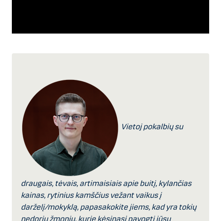
Vietoj pokalbių su
draugais, tėvais, artimaisiais apie buitį, kylančias
kainas, rytinius kamščius vežant vaikus į
darželį/mokyklą, papasakokite jiems, kad yra tokių
nedorių žmonių, kurie kėsinasi pavogti jūsų