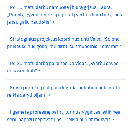
Po 15 metų darbo namuose į biurą grįžusi Laura:
„Praeitą gyvenimo kelią ir patirtį vertinu kaip turtą, nes
ja jau galiu naudotis“
Strateginius projektus koordinuojanti Vaiva: "Sėkmė
priklauso nuo gebėjimo dirbti su žmonėmis ir savimi".
Po 20 metų darbą pakeitęs Deividas: „Svarbu savęs
nepasendinti“
Keisti profesiją išdrįsusi Ingrida: nebūtina nebijoti, bet
reikia daryti bijant!
Ilgametę profesinę patirtį turintis Vygintas įsitikinęs:
senu bagažu nepavažiuosi – reikia nuolat mokytis