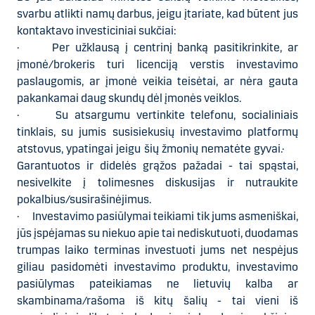
svarbu atlikti namų darbus, jeigu įtariate, kad būtent jus
kontaktavo investiciniai sukčiai:
· Per užklausą į centrinį banką pasitikrinkite, ar
įmonė/brokeris turi licenciją verstis investavimo
paslaugomis, ar įmonė veikia teisėtai, ar nėra gauta
pakankamai daug skundų dėl įmonės veiklos.
· Su atsargumu vertinkite telefonu, socialiniais
tinklais, su jumis susisiekusių investavimo platformų
atstovus, ypatingai jeigu šių žmonių nematėte gyvai.·
Garantuotos ir didelės grąžos pažadai - tai spąstai,
nesivelkite į tolimesnes diskusijas ir nutraukite
pokalbius/susirašinėjimus.
· Investavimo pasiūlymai teikiami tik jums asmeniškai,
jūs įspėjamas su niekuo apie tai nediskutuoti, duodamas
trumpas laiko terminas investuoti jums net nespėjus
giliau pasidomėti investavimo produktu, investavimo
pasiūlymas pateikiamas ne lietuvių kalba ar
skambinama/rašoma iš kitų šalių - tai vieni iš