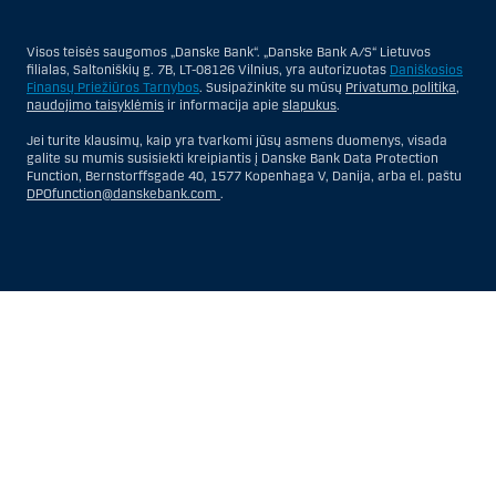
Visos teisės saugomos „Danske Bank“. „Danske Bank A/S“ Lietuvos
filialas, Saltoniškių g. 7B, LT-08126 Vilnius, yra autorizuotas
Daniškosios
Finansų Priežiūros Tarnybos
. Susipažinkite su mūsų
Privatumo politika
,
naudojimo taisyklėmis
ir informacija apie
slapukus
.
Jei turite klausimų, kaip yra tvarkomi jūsų asmens duomenys, visada
galite su mumis susisiekti kreipiantis į Danske Bank Data Protection
Function, Bernstorffsgade 40, 1577 Kopenhaga V, Danija, arba el. paštu
DPOfunction@danskebank.com
.
Show
Hide
Show
Show
more
less
rows:
rows:
All
All
table
table
rows
rows
are
are
already
already