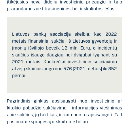
įtikėjusius neva dideliu investiciniu prieaugiu ir taip
prarandamos ne tik asmeninės, bet ir skolintos lėšos.
Lietuvos bankų asociacija skelbia, kad 2022
metais finansiniai sukčiai iš Lietuvos gyventojų ir
įmonių išviliojo beveik 12 mln. Eurų, o incidentų
skaičius išaugo daugiau nei dvigubai lyginant su
2021 metais. Konkrečiai investicinio sukčiavimo
atvejų skaičius augo nuo 576 (2021 metais) iki 852
pernai.
Pagrindinis ginklas apsisaugoti nuo investicinio ar
kitokio pobūdžio sukčiavimo - informacijos viešinimas
apie sukčius, jų taktikas, ir kaip nuo to apsisaugoti. Tad
pasiimame spragėsių ir skaitome toliau.