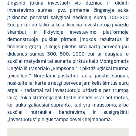
žingsnio įtikina investuoti vis dažniau ir didinti
investavimo sumas, pvz. pirmame žingsnyje auka
įtikinama pervesti sąlyginai nedidelę sumą 100-200
Eur, po kuriuo laiko sukčiai kviečia investuotoją į vaizdo
skambutį ir fiktyvioje investavimo platformoje
demonstruoja puikius pirmos įmokos rezultatus ir
finansinę grąžą. Įtikėjęs pilietis kitą kartą perveda jau
didesnes sumas 300, 500, 1000 eur ar daugiau, o
sukčiai matydami tai suneria pirštus kaip Montgomeris
Degėla iš TV serialo
„Simpsonai“
ir piktdžiugiškai murma
„excellent“
. Norėdami paskatinti auką jaustis saugiai,
nusikaltėliai kartais netgi perveda jam kelis šimtus eurų
atgal - tariamai tai investuotojo uždarbis per trumpą
laiką. Tokia strategija gali tęstis mėnesius ar net metus,
kol auka galiausiai supranta, kad yra maustoma, arba
sukčiai nutraukia bendravimą ir susigrąžinti
„investuotus“
pinigus tampa beveik neįmanoma.