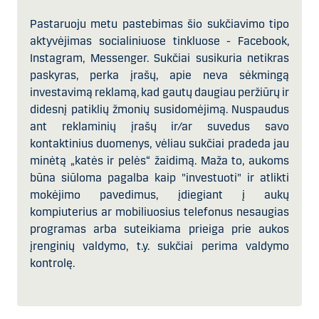
Pastaruoju metu pastebimas šio sukčiavimo tipo
aktyvėjimas socialiniuose tinkluose - Facebook,
Instagram, Messenger. Sukčiai susikuria netikras
paskyras, perka įrašų, apie neva sėkmingą
investavimą reklamą, kad gautų daugiau peržiūrų ir
didesnį patiklių žmonių susidomėjimą. Nuspaudus
ant reklaminių įrašų ir/ar suvedus savo
kontaktinius duomenys, vėliau sukčiai pradeda jau
minėtą „katės ir pelės“ žaidimą. Maža to, aukoms
būna siūloma pagalba kaip "investuoti" ir atlikti
mokėjimo pavedimus, įdiegiant į aukų
kompiuterius ar mobiliuosius telefonus nesaugias
programas arba suteikiama prieiga prie aukos
įrenginių valdymo, t.y. sukčiai perima valdymo
kontrolę.