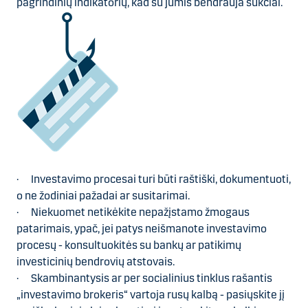
pagrindinių indikatorių, kad su jumis bendrauja sukčiai.
· Investavimo procesai turi būti raštiški, dokumentuoti,
o ne žodiniai pažadai ar susitarimai.
· Niekuomet netikėkite nepažįstamo žmogaus
patarimais, ypač, jei patys neišmanote investavimo
procesų - konsultuokitės su bankų ar patikimų
investicinių bendrovių atstovais.
· Skambinantysis ar per socialinius tinklus rašantis
„investavimo brokeris“
vartoja rusų kalbą - pasiųskite jį