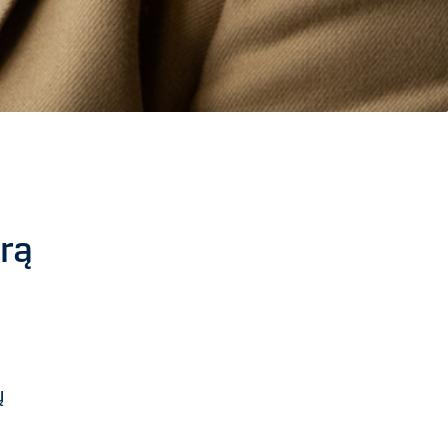
erą
ų