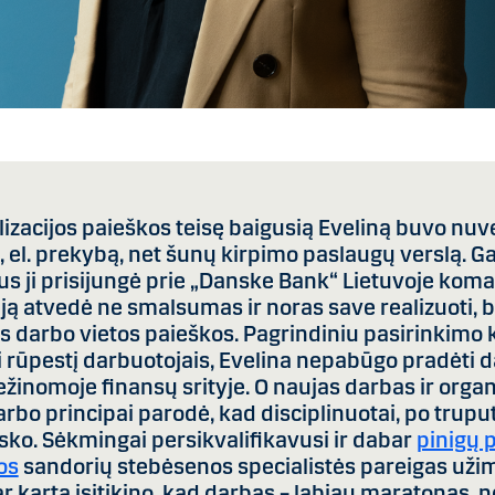
lizacijos paieškos teisę baigusią Eveliną buvo nuv
 el. prekybą, net šunų kirpimo paslaugų verslą. Gal
us ji prisijungė prie „Danske Bank“ Lietuvoje kom
 ją atvedė ne smalsumas ir noras save realizuoti, 
s darbo vietos paieškos. Pagrindiniu pasirinkimo k
i rūpestį darbuotojais, Evelina nepabūgo pradėti d
ežinomoje finansų srityje. O naujas darbas ir organ
rbo principai parodė, kad disciplinuotai, po truput
isko. Sėkmingai persikvalifikavusi ir dabar
pinigų 
os
sandorių stebėsenos specialistės pareigas uži
r kartą įsitikino, kad darbas – labiau maratonas, n