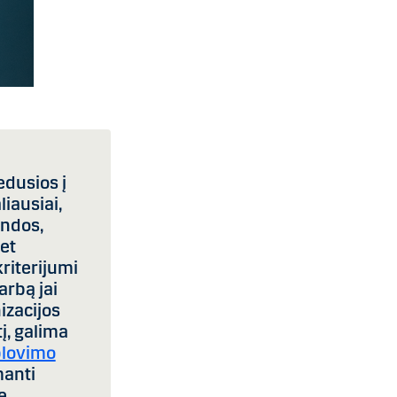
edusios į
iausiai,
andos,
bet
riterijumi
arbą jai
izacijos
į, galima
plovimo
manti
e