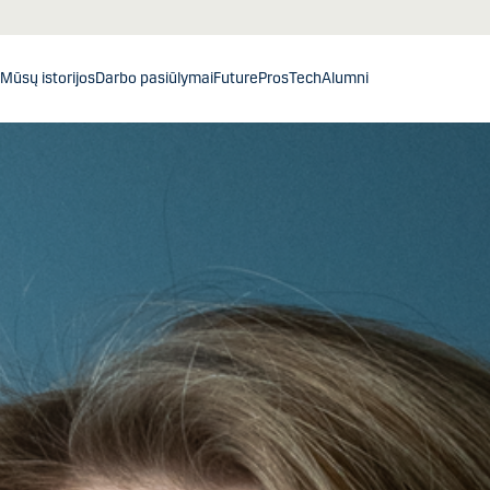
Mūsų istorijos
Darbo pasiūlymai
FuturePros
Tech
Alumni