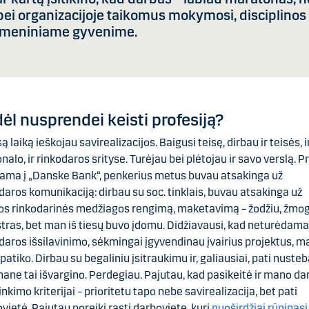
 bei organizacijoje taikomus mokymosi, disciplinos
asmeniniame gyvenime.
ėl nusprendei keisti profesiją?
są laiką ieškojau savirealizacijos. Baigusi teisę, dirbau ir teisės, i
nalo, ir rinkodaros srityse. Turėjau bei plėtojau ir savo verslą. P
ama į „Danske Bank“, penkerius metus buvau atsakinga už
daros komunikaciją: dirbau su soc. tinklais, buvau atsakinga už
ios rinkodarinės medžiagos rengimą, maketavimą – žodžiu, žmo
tras, bet man iš tiesų buvo įdomu. Didžiavausi, kad neturėdama
daros išsilavinimo, sėkmingai įgyvendinau įvairius projektus, m
 patiko. Dirbau su begaliniu įsitraukimu ir, galiausiai, pati nusteb
ane tai išvargino. Perdegiau. Pajutau, kad pasikeitė ir mano da
inkimo kriterijai – prioritetu tapo nebe savirealizacija, bet pati
vietė. Pajutau poreikį rasti darbovietę, kuri
nuoširdžiai rūpinasi