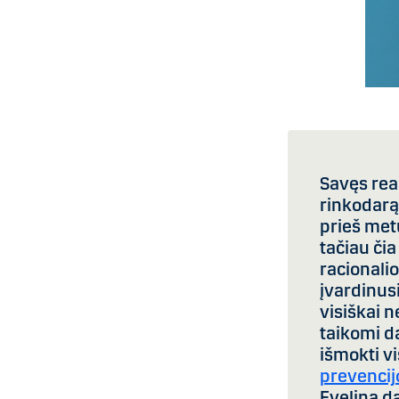
Savęs rea
rinkodarą,
prieš met
tačiau čia
racionalio
įvardinus
visiškai n
taikomi da
išmokti v
prevencij
Evelina da