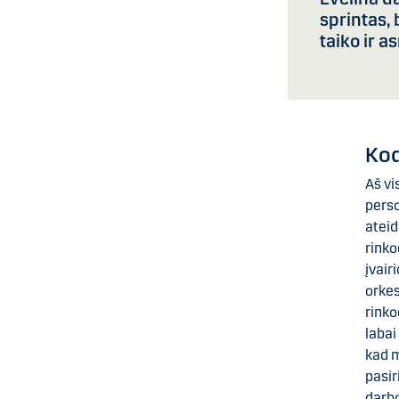
sprintas,
taiko ir 
Kod
Aš vi
perso
ateid
rinko
įvair
orkes
rinko
labai
kad m
pasir
darbo