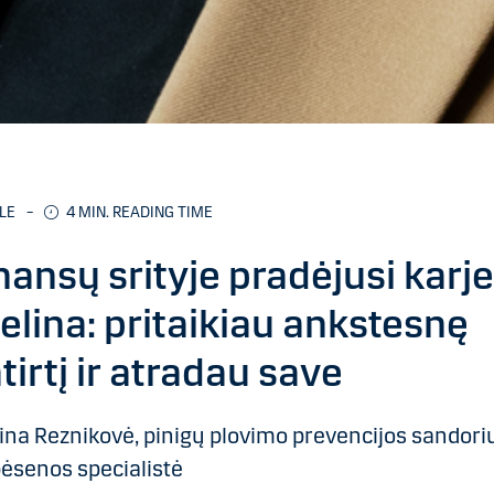
LE
–
4 MIN. READING TIME
nansų srityje pradėjusi karj
elina: pritaikiau ankstesnę
tirtį ir atradau save
ina Reznikovė, pinigų plovimo prevencijos sandori
ėsenos specialistė