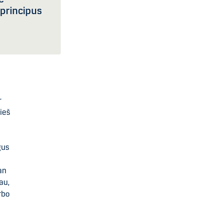
 principus
r
rieš
gus
an
au,
rbo