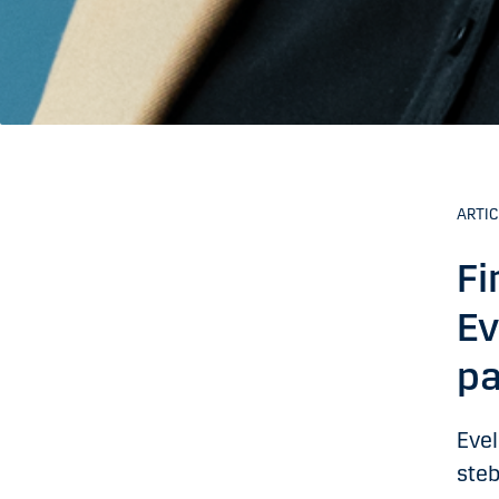
ARTIC
Fi
Ev
pa
Evel
steb