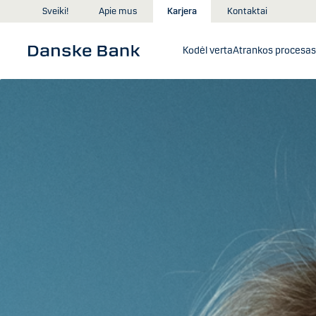
Skip to main content
Sveiki!
Apie mus
Karjera
Kontaktai
Kodėl verta
Atrankos procesas