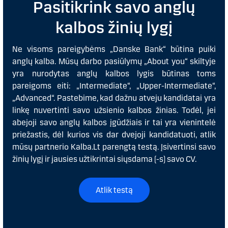
Pasitikrink savo anglų
kalbos žinių lygį
Ne visoms pareigybėms „Danske Bank“ būtina puiki
anglų kalba. Mūsų darbo pasiūlymų „About you“ skiltyje
yra nurodytas anglų kalbos lygis būtinas toms
pareigoms eiti: „Intermediate“, „Upper-Intermediate“,
„Advanced“. Pastebime, kad dažnu atveju kandidatai yra
linkę nuvertinti savo užsienio kalbos žinias. Todėl, jei
abejoji savo anglų kalbos įgūdžiais ir tai yra vienintelė
priežastis, dėl kurios vis dar dvejoji kandidatuoti, atlik
mūsų partnerio Kalba.Lt parengtą testą. Įsivertinsi savo
žinių lygį ir jausies užtikrintai siųsdama (-s) savo CV.
Atlik testą