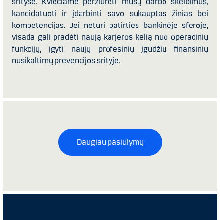
srityse. Kviečiame peržiūrėti mūsų darbo skelbimus,
kandidatuoti ir įdarbinti savo sukauptas žinias bei
kompetencijas. Jei neturi patirties bankinėje sferoje,
visada gali pradėti naują karjeros kelią nuo operacinių
funkcijų, įgyti naujų profesinių įgūdžių finansinių
nusikaltimų prevencijos srityje.
Daugiau pasiūlymų