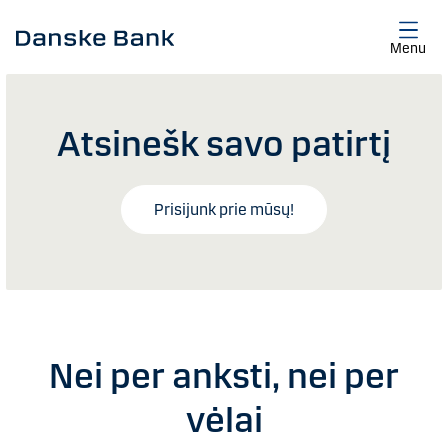
Skip to main content
Menu
Atsinešk savo patirtį
Prisijunk prie mūsų!
Nei per anksti, nei per
vėlai