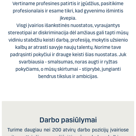
Vertiname profesines patirtis ir įgūdžius, pasitikime
profesionalais ir esame tikri, kad gyvenimo išmintis
įkvepia.
Visgi įvairios išankstinės nuostatos, vyraujantys
stereotipai ar diskriminacija dėl amžiaus gali tapti mūsų
vidiniu stabdžiu keisti darbą, profesiją, mokytis užsienio
kalbų ar atrasti savyje naujų talentų. Norime tave
padrąsinti pokyčiui ir drauge keisti šias nuostatas. Juk
svarbiausia - smalsumas, noras augti ir ryžtas
pokyčiams, o mūsų skirtumai – stiprybė, jungianti
bendrus tikslus ir ambicijas.
Darbo pasiūlymai
Turime daugiau nei 200 atvirų darbo pozicijų įvairiose