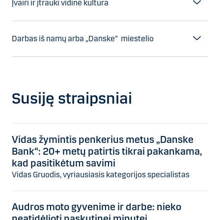
Įvairi ir įtrauki vidinė kultūra
Darbas iš namų arba „Danske“ miestelio
Susiję straipsniai
Vidas žymintis penkerius metus „Danske
Bank“: 20+ metų patirtis tikrai pakankama,
kad pasitikėtum savimi
Vidas Gruodis, vyriausiasis kategorijos specialistas
Audros moto gyvenime ir darbe: nieko
neatidėlioti paskutinei minutei