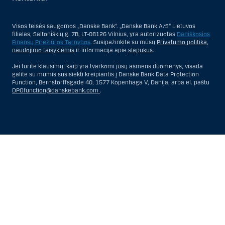
Visos teisės saugomos „Danske Bank“. „Danske Bank A/S“ Lietuvos
filialas, Saltoniškių g. 7B, LT-08126 Vilnius, yra autorizuotas
Daniškosios
Finansų Priežiūros Tarnybos
. Susipažinkite su mūsų
Privatumo politika
,
naudojimo taisyklėmis
ir informacija apie
slapukus
.
Jei turite klausimų, kaip yra tvarkomi jūsų asmens duomenys, visada
galite su mumis susisiekti kreipiantis į Danske Bank Data Protection
Function, Bernstorffsgade 40, 1577 Kopenhaga V, Danija, arba el. paštu
DPOfunction@danskebank.com
.
Show
Hide
Show
Show
more
less
rows:
rows:
All
All
table
table
rows
rows
are
are
already
already