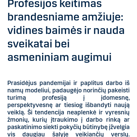
Profesijos keitimas
brandesniame amžiuje:
vidines baimės ir nauda
sveikatai bei
asmeniniam augimui
Prasidėjus pandemijai ir paplitus darbo iš
namų modeliui, padaugėjo norinčių pakeisti
turimą profesiją į įdomesnę,
perspektyvesnę ar tiesiog išbandyti naują
veiklą. Ši tendencija neaplenkė ir vyresnių
žmonių, kurių įtraukimo į darbo rinką ar
paskatinimo siekti pokyčių būtinybę įžvelgia
vis daugiau šalyje veikiančių verslų.