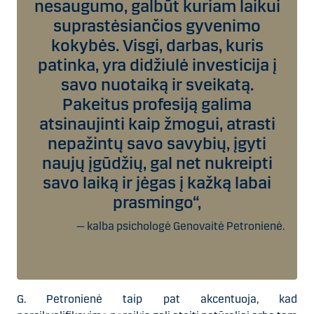
nesaugumo, galbūt kuriam laikui
suprastėsiančios gyvenimo
kokybės. Visgi, darbas, kuris
patinka, yra didžiulė investicija į
savo nuotaiką ir sveikatą.
Pakeitus profesiją galima
atsinaujinti kaip žmogui, atrasti
nepažintų savo savybių, įgyti
naujų įgūdžių, gal net nukreipti
savo laiką ir jėgas į kažką labai
prasmingo“,
— kalba psichologė Genovaitė Petronienė.
G. Petronienė taip pat akcentuoja, kad