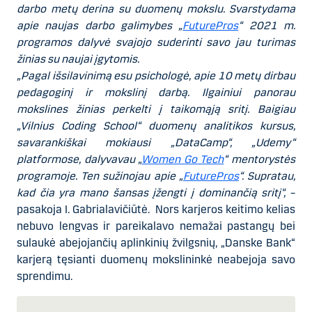
darbo metų derina su duomenų mokslu. Svarstydama
apie naujas darbo galimybes „
FuturePros
“ 2021 m.
programos dalyvė svajojo suderinti savo jau turimas
žinias su naujai įgytomis.
„Pagal išsilavinimą esu psichologė, apie 10 metų dirbau
pedagoginį ir mokslinį darbą. Ilgainiui panorau
mokslines žinias perkelti į taikomąją sritį. Baigiau
„Vilnius Coding School“ duomenų analitikos kursus,
savarankiškai mokiausi „DataCamp“, „Udemy“
platformose, dalyvavau „
Women Go Tech
“ mentorystės
programoje. Ten sužinojau apie „
FuturePros
“. Supratau,
kad čia yra mano šansas įžengti į dominančią sritį“,
–
pasakoja I. Gabrialavičiūtė. Nors karjeros keitimo kelias
nebuvo lengvas ir pareikalavo nemažai pastangų bei
sulaukė abejojančių aplinkinių žvilgsnių, „Danske Bank“
karjerą tęsianti duomenų mokslininkė neabejoja savo
sprendimu.