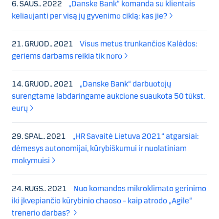
6. SAUS.. 2022
„Danske Bank“ komanda su klientais
keliaujanti per visą jų gyvenimo ciklą: kas jie?
21. GRUOD.. 2021
Visus metus trunkančios Kalėdos:
geriems darbams reikia tik noro
14. GRUOD.. 2021
„Danske Bank“ darbuotojų
surengtame labdaringame aukcione suaukota 50 tūkst.
eurų
29. SPAL.. 2021
„HR Savaitė Lietuva 2021“ atgarsiai:
dėmesys autonomijai, kūrybiškumui ir nuolatiniam
mokymuisi
24. RUGS.. 2021
Nuo komandos mikroklimato gerinimo
iki įkvepiančio kūrybinio chaoso – kaip atrodo „Agile“
trenerio darbas?