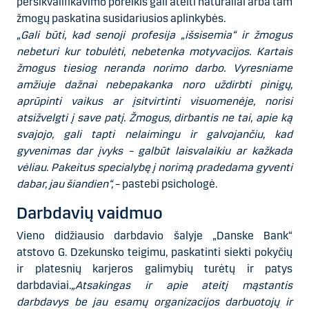
persikvalifikavimo poreikis gali ateiti natūraliai arba tam
žmogų paskatina susidariusios aplinkybės.
„Gali būti, kad senoji profesija „išsisemia“ ir žmogus
nebeturi kur tobulėti, nebetenka motyvacijos. Kartais
žmogus tiesiog neranda norimo darbo. Vyresniame
amžiuje dažnai nebepakanka noro uždirbti pinigų,
aprūpinti vaikus ar įsitvirtinti visuomenėje, norisi
atsižvelgti į save patį. Žmogus, dirbantis ne tai, apie ką
svajojo, gali tapti nelaimingu ir galvojančiu, kad
gyvenimas dar įvyks – galbūt laisvalaikiu ar kažkada
vėliau. Pakeitus specialybę į norimą pradedama gyventi
dabar, jau šiandien“,
– pastebi psichologė.
Darbdavių vaidmuo
Vieno didžiausio darbdavio šalyje „Danske Bank“
atstovo G. Dzekunsko teigimu, paskatinti siekti pokyčių
ir platesnių karjeros galimybių turėtų ir patys
darbdaviai.
„Atsakingas ir apie ateitį mąstantis
darbdavys be jau esamų organizacijos darbuotojų ir