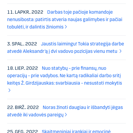
11. LAPKR.. 2022
Darbas toje pačioje komandoje
nenusibosta: patirtis atveria naujas galimybes ir pačiai
tobulėti, ir dalintis žiniomis
3. SPAL.. 2022
Jaustis laimingu! Tokia strategija darbe
atvedė Aleksandr’ą į dvi vadovo pozicijas vienu metu
18. LIEP.. 2022
Nuo statybų – prie finansų, nuo
operacijų – prie vadybos. Ne kartą radikaliai darbo sritį
keitęs Ž. Girdzijauskas: svarbiausia – nesustoti mokytis
22. BIRŽ.. 2022
Noras žinoti daugiau ir išbandyti jėgas
atvedė iki vadovės pareigų
25. GEG.. 2022
Skaitmeniniai įrankiai ir emocinė