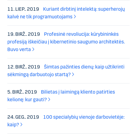
11. LIEP.. 2019
Kuriant dirbtinį intelektą: superherojų
kalvė ne tik programuotojams
19. BIRŽ.. 2019
Profesinė revoliucija: kūrybininkės
profesiją iškeičiau į kibernetinio saugumo architektės.
Buvo verta
12. BIRŽ.. 2019
Šimtas pažinties dienų: kaip užtikrinti
sėkmingą darbuotojo startą?
5. BIRŽ.. 2019
Bilietas į laimingą kliento patirties
kelionę: kur gauti?
24. GEG.. 2019
100 specialybių vienoje darbovietėje:
kaip?