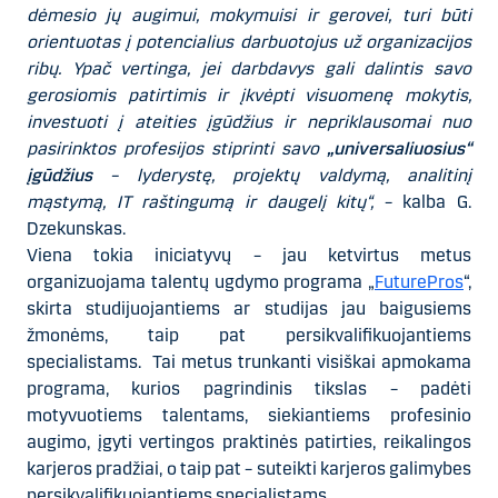
dėmesio jų augimui, mokymuisi ir gerovei, turi būti
orientuotas į potencialius darbuotojus už organizacijos
ribų. Ypač vertinga, jei darbdavys gali dalintis savo
gerosiomis patirtimis ir įkvėpti visuomenę mokytis,
investuoti į ateities įgūdžius ir nepriklausomai nuo
pasirinktos profesijos stiprinti savo
„universaliuosius“
įgūdžius
– lyderystę, projektų valdymą, analitinį
mąstymą, IT raštingumą ir daugelį kitų“,
– kalba G.
Dzekunskas.
Viena tokia iniciatyvų – jau ketvirtus metus
organizuojama talentų ugdymo programa „
FuturePros
“,
skirta studijuojantiems ar studijas jau baigusiems
žmonėms, taip pat persikvalifikuojantiems
specialistams. Tai metus trunkanti visiškai apmokama
programa, kurios pagrindinis tikslas – padėti
motyvuotiems talentams, siekiantiems profesinio
augimo, įgyti vertingos praktinės patirties, reikalingos
karjeros pradžiai, o taip pat – suteikti karjeros galimybes
persikvalifikuojantiems specialistams.