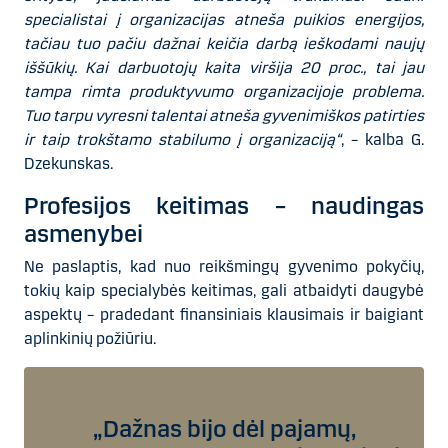
specialistai į organizacijas atneša puikios energijos,
tačiau tuo pačiu dažnai keičia darbą ieškodami naujų
iššūkių. Kai darbuotojų kaita viršija 20 proc., tai jau
tampa rimta produktyvumo organizacijoje problema.
Tuo tarpu vyresni talentai atneša gyvenimiškos patirties
ir taip trokštamo stabilumo į organizaciją“
, – kalba G.
Dzekunskas.
Profesijos keitimas – naudingas
asmenybei
Ne paslaptis, kad nuo reikšmingų gyvenimo pokyčių,
tokių kaip specialybės keitimas, gali atbaidyti daugybė
aspektų – pradedant finansiniais klausimais ir baigiant
aplinkinių požiūriu.
„Dažnas bijo dėl pajamų,