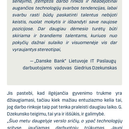
senėjimo, įtemptos darbo rinkos ir neabejotinai
augančios technologijų svarbos tendencijas, labai
svarbu rasti būdų paskatinti talentus nebijoti
keistis, nuolat mokytis ir išbandyti save naujose
pozicijose. Dar daugiau dėmesio turėtų būti
skiriama ir brandiems talentams, kuriuos nuo
pokyčių dažnai sulaiko ir visuomenėje vis
dar
vyraujantys stereotipai,
— „Danske Bank“ Lietuvoje IT Paslaugų
darbuotojams vadovas Giedrius Dzekunskas
Jis pastebi, kad ilgėjančia gyvenimo trukme yra
džiaugiamasi, tačiau kiek mažiau entuziazmo kelia tai,
jog darbo rinkoje taip pat tenka praleisti daugiau laiko. G.
Dzekunsko teigimu, tai yra ir iššūkis, ir galimybė.
„Šiuo metu daugelyje verslo sričių, o ypač technologijų
srityse, jaučiamas darbuotojų trūkumas. Jauni