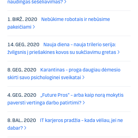
naudingas šešėliavimas?
1. BIRŽ.. 2020
Nebūkime robotais ir nebūsime
pakeičiami
14. GEG.. 2020
Nauja diena – nauja trilerio serija:
žvilgsnis į priešakines kovos su sukčiavimu gretas
8. GEG.. 2020
Karantinas – proga daugiau dėmesio
skirti savo psichologinei sveikatai
4. GEG.. 2020
„Future Pros“ – arba kaip norą mokytis
paversti vertinga darbo patirtimi?
8. BAL.. 2020
IT karjeros pradžia – kada vėliau, jei ne
dabar?