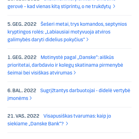
gerovė – kad vienas kitą stiprintų, o ne trukdytų
5. GEG.. 2022
Šešeri metai, trys komandos, septynios
kryptingos rolės: „Labiausiai motyvuoja atviros
galimybės daryti didelius pokyčius“
1. GEG.. 2022
Motinystė pagal „Danske“: aiškūs
prioritetai, darbdavio ir kolegų skatinama pirmenybė
šeimai bei visiškas atvirumas
6. BAL.. 2022
Sugrįžtantys darbuotojai - didelė vertybė
įmonėms
21. VAS.. 2022
Visapusiškas tvarumas: kaip jo
siekiame „Danske Bank“?