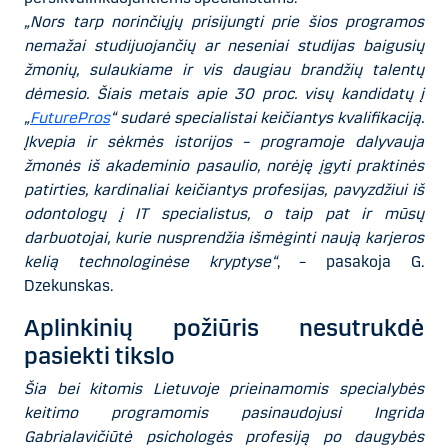
„Nors tarp norinčiųjų prisijungti prie šios programos
nemažai studijuojančių ar neseniai studijas baigusių
žmonių, sulaukiame ir vis daugiau brandžių talentų
dėmesio. Šiais metais apie 30 proc. visų kandidatų į
„
FuturePros
“ sudarė specialistai keičiantys kvalifikaciją.
Įkvepia ir sėkmės istorijos – programoje dalyvauja
žmonės iš akademinio pasaulio, norėję įgyti praktinės
patirties, kardinaliai keičiantys profesijas, pavyzdžiui iš
odontologų į IT specialistus, o taip pat ir mūsų
darbuotojai, kurie nusprendžia išmėginti naują karjeros
kelią technologinėse kryptyse“
, – pasakoja G.
Dzekunskas.
Aplinkinių požiūris nesutrukdė
pasiekti tikslo
Šia bei kitomis Lietuvoje prieinamomis specialybės
keitimo programomis pasinaudojusi Ingrida
Gabrialavičiūtė psichologės profesiją po daugybės