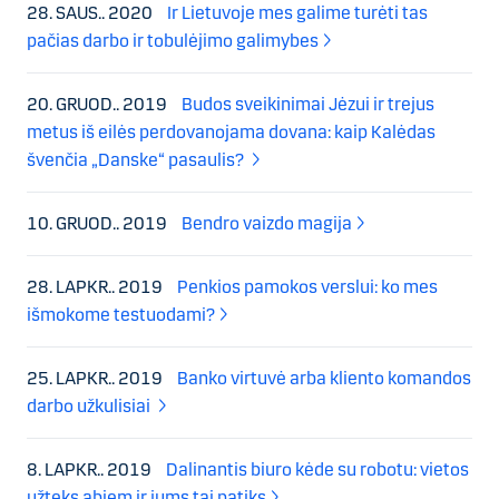
28. SAUS.. 2020
Ir Lietuvoje mes galime turėti tas
pačias darbo ir tobulėjimo galimybes
20. GRUOD.. 2019
Budos sveikinimai Jėzui ir trejus
metus iš eilės perdovanojama dovana: kaip Kalėdas
švenčia „Danske“ pasaulis?
10. GRUOD.. 2019
Bendro vaizdo magija
28. LAPKR.. 2019
Penkios pamokos verslui: ko mes
išmokome testuodami?
25. LAPKR.. 2019
Banko virtuvė arba kliento komandos
darbo užkulisiai
8. LAPKR.. 2019
Dalinantis biuro kėde su robotu: vietos
užteks abiem ir jums tai patiks