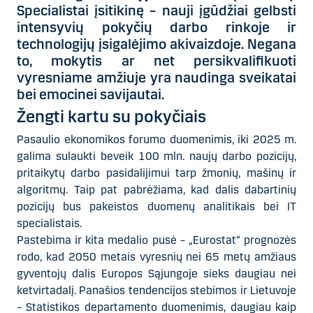
Specialistai įsitikinę – nauji įgūdžiai gelbsti
intensyvių pokyčių darbo rinkoje ir
technologijų įsigalėjimo akivaizdoje. Negana
to, mokytis ar net persikvalifikuoti
vyresniame amžiuje yra naudinga sveikatai
bei emocinei savijautai.
Žengti kartu su pokyčiais
Pasaulio ekonomikos forumo duomenimis, iki 2025 m.
galima sulaukti beveik 100 mln. naujų darbo pozicijų,
pritaikytų darbo pasidalijimui tarp žmonių, mašinų ir
algoritmų. Taip pat pabrėžiama, kad dalis dabartinių
pozicijų bus pakeistos duomenų analitikais bei IT
specialistais.
Pastebima ir kita medalio pusė – „Eurostat“ prognozės
rodo, kad 2050 metais vyresnių nei 65 metų amžiaus
gyventojų dalis Europos Sąjungoje sieks daugiau nei
ketvirtadalį. Panašios tendencijos stebimos ir Lietuvoje
– Statistikos departamento duomenimis, daugiau kaip