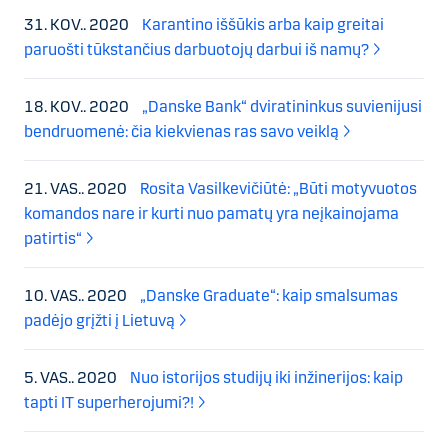
31. KOV.. 2020
Karantino iššūkis arba kaip greitai
paruošti tūkstančius darbuotojų darbui iš namų?
18. KOV.. 2020
„Danske Bank“ dviratininkus suvienijusi
bendruomenė: čia kiekvienas ras savo veiklą
21. VAS.. 2020
Rosita Vasilkevičiūtė: „Būti motyvuotos
komandos nare ir kurti nuo pamatų yra neįkainojama
patirtis“
10. VAS.. 2020
„Danske Graduate“: kaip smalsumas
padėjo grįžti į Lietuvą
5. VAS.. 2020
Nuo istorijos studijų iki inžinerijos: kaip
tapti IT superherojumi?!