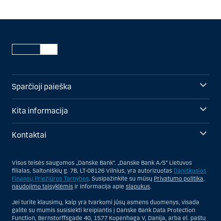
Sparčioji paieška
Kita informacija
Kontaktai
Visos teisės saugomos „Danske Bank“. „Danske Bank A/S“ Lietuvos
filialas, Saltoniškių g. 7B, LT-08126 Vilnius, yra autorizuotas
Daniškosios
Finansų Priežiūros Tarnybos
. Susipažinkite su mūsų
Privatumo politika
,
naudojimo taisyklėmis
ir informacija apie
slapukus
.
Jei turite klausimų, kaip yra tvarkomi jūsų asmens duomenys, visada
galite su mumis susisiekti kreipiantis į Danske Bank Data Protection
Function, Bernstorffsgade 40, 1577 Kopenhaga V, Danija, arba el. paštu