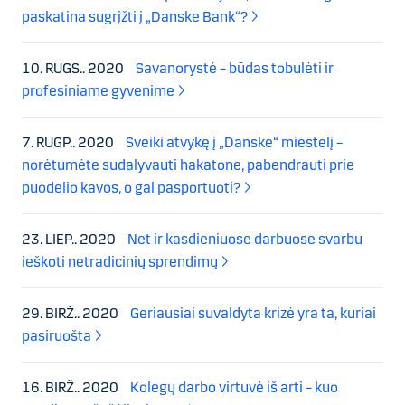
paskatina sugrįžti į „Danske Bank“?
10. RUGS.. 2020
Savanorystė – būdas tobulėti ir
profesiniame gyvenime
7. RUGP.. 2020
Sveiki atvykę į „Danske“ miestelį –
norėtumėte sudalyvauti hakatone, pabendrauti prie
puodelio kavos, o gal pasportuoti?
23. LIEP.. 2020
Net ir kasdieniuose darbuose svarbu
ieškoti netradicinių sprendimų
29. BIRŽ.. 2020
Geriausiai suvaldyta krizė yra ta, kuriai
pasiruošta
16. BIRŽ.. 2020
Kolegų darbo virtuvė iš arti – kuo