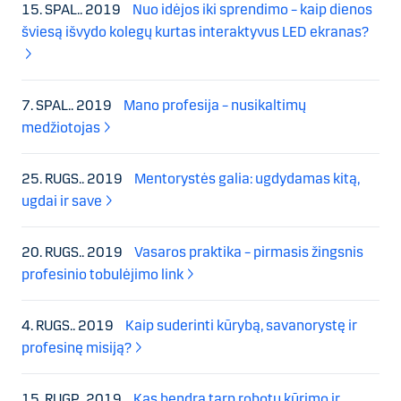
15. SPAL.. 2019
Nuo idėjos iki sprendimo – kaip dienos
šviesą išvydo kolegų kurtas interaktyvus LED ekranas?
7. SPAL.. 2019
Mano profesija – nusikaltimų
medžiotojas
25. RUGS.. 2019
Mentorystės galia: ugdydamas kitą,
ugdai ir save
20. RUGS.. 2019
Vasaros praktika – pirmasis žingsnis
profesinio tobulėjimo link
4. RUGS.. 2019
Kaip suderinti kūrybą, savanorystę ir
profesinę misiją?
15. RUGP.. 2019
Kas bendra tarp robotų kūrimo ir