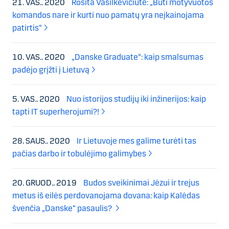
21. VAS.. 2020
Rosita Vasilkevičiūtė: „Būti motyvuotos
komandos nare ir kurti nuo pamatų yra neįkainojama
patirtis“
10. VAS.. 2020
„Danske Graduate“: kaip smalsumas
padėjo grįžti į Lietuvą
5. VAS.. 2020
Nuo istorijos studijų iki inžinerijos: kaip
tapti IT superherojumi?!
28. SAUS.. 2020
Ir Lietuvoje mes galime turėti tas
pačias darbo ir tobulėjimo galimybes
20. GRUOD.. 2019
Budos sveikinimai Jėzui ir trejus
metus iš eilės perdovanojama dovana: kaip Kalėdas
švenčia „Danske“ pasaulis?