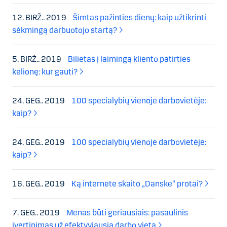
12. BIRŽ.. 2019
Šimtas pažinties dienų: kaip užtikrinti
sėkmingą darbuotojo startą?
5. BIRŽ.. 2019
Bilietas į laimingą kliento patirties
kelionę: kur gauti?
24. GEG.. 2019
100 specialybių vienoje darbovietėje:
kaip?
24. GEG.. 2019
100 specialybių vienoje darbovietėje:
kaip?
16. GEG.. 2019
Ką internete skaito „Danske“ protai?
7. GEG.. 2019
Menas būti geriausiais: pasaulinis
įvertinimas už efektyviausią darbo vietą