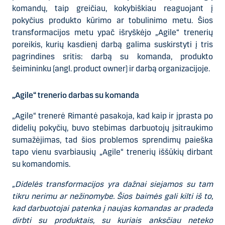
komandų, taip greičiau, kokybiškiau reaguojant į
pokyčius produkto kūrimo ar tobulinimo metu. Šios
transformacijos metu ypač išryškėjo „Agile“ trenerių
poreikis, kurių kasdienį darbą galima suskirstyti į tris
pagrindines sritis: darbą su komanda, produkto
šeimininku (angl. product owner) ir darbą organizacijoje.
„Agile“ trenerio d
arbas su komanda
„Agile“ trenerė Rimantė pasakoja, kad kaip ir įprasta po
didelių pokyčių, buvo stebimas darbuotojų įsitraukimo
sumažėjimas, tad šios problemos sprendimų paieška
tapo vienu svarbiausių „Agile“ trenerių iššūkių dirbant
su komandomis.
„Didelės transformacijos yra dažnai siejamos su tam
tikru nerimu ar nežinomybe. Šios baimės gali kilti iš to,
kad darbuotojai patenka į naujas komandas ar pradeda
dirbti su produktais, su kuriais anksčiau neteko