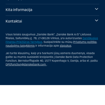
Kita informacija
Kontaktai
Visos teisės saugomos „Danske Bank“. „Danske Bank A/S“ Lietuvos
filialas, Saltoniškių g. 7B, LT-08126 Vilnius, yra autorizuotas
Daniškosios
Finansų Priežiūros Tarnybos
. Susipažinkite su mūsų
Privatumo politika
,
naudojimo taisyklėmis
ir informacija apie
slapukus
.
Jei turite klausimų, kaip yra tvarkomi jūsų asmens duomenys, visada
galite su mumis susisiekti kreipiantis į Danske Bank Data Protection
Function, Bernstorffsgade 40, 1577 Kopenhaga V, Danija, arba el. paštu
DPOfunction@danskebank.com
.
Show
Hide
Show
Show
more
less
rows:
rows:
All
All