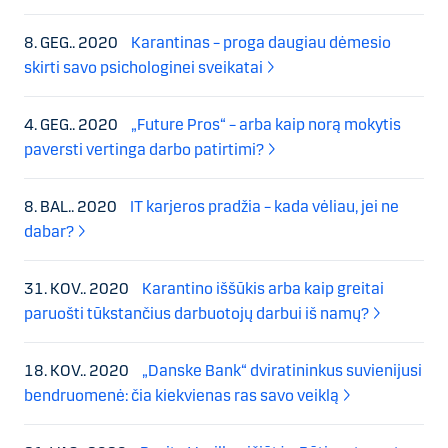
8. GEG.. 2020
Karantinas – proga daugiau dėmesio
skirti savo psichologinei sveikatai
4. GEG.. 2020
„Future Pros“ – arba kaip norą mokytis
paversti vertinga darbo patirtimi?
8. BAL.. 2020
IT karjeros pradžia – kada vėliau, jei ne
dabar?
31. KOV.. 2020
Karantino iššūkis arba kaip greitai
paruošti tūkstančius darbuotojų darbui iš namų?
18. KOV.. 2020
„Danske Bank“ dviratininkus suvienijusi
bendruomenė: čia kiekvienas ras savo veiklą