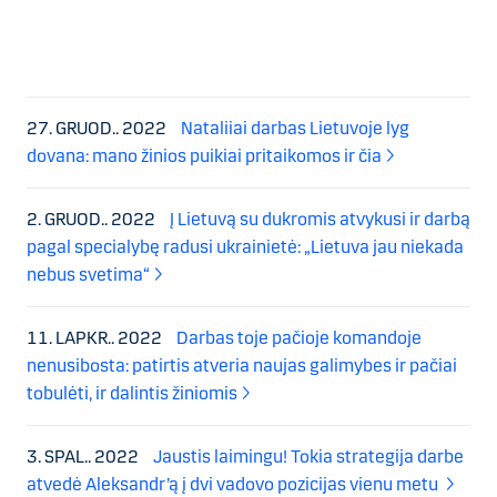
27. GRUOD.. 2022
Nataliiai darbas Lietuvoje lyg
dovana: mano žinios puikiai pritaikomos ir čia
2. GRUOD.. 2022
Į Lietuvą su dukromis atvykusi ir darbą
pagal specialybę radusi ukrainietė: „Lietuva jau niekada
nebus svetima“
11. LAPKR.. 2022
Darbas toje pačioje komandoje
nenusibosta: patirtis atveria naujas galimybes ir pačiai
tobulėti, ir dalintis žiniomis
3. SPAL.. 2022
Jaustis laimingu! Tokia strategija darbe
atvedė Aleksandr’ą į dvi vadovo pozicijas vienu metu