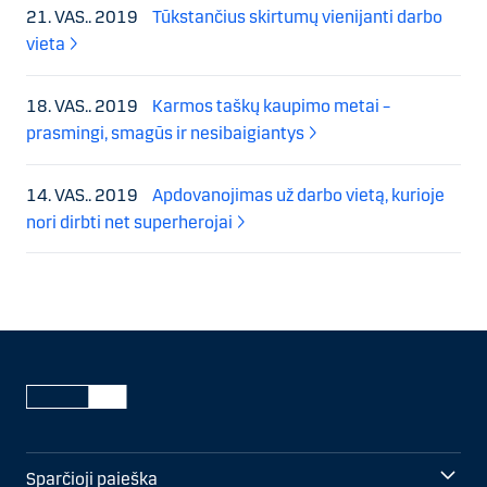
21. VAS.. 2019
Tūkstančius skirtumų vienijanti darbo
vieta
18. VAS.. 2019
Karmos taškų kaupimo metai –
prasmingi, smagūs ir nesibaigiantys
14. VAS.. 2019
Apdovanojimas už darbo vietą, kurioje
nori dirbti net superherojai
Sparčioji paieška