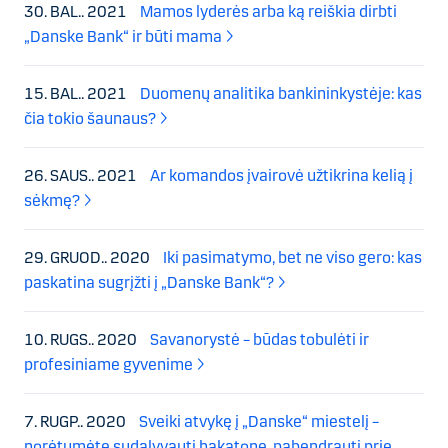
30. BAL.. 2021
Mamos lyderės arba ką reiškia dirbti
„Danske Bank“ ir būti mama
15. BAL.. 2021
Duomenų analitika bankininkystėje: kas
čia tokio šaunaus?
26. SAUS.. 2021
Ar komandos įvairovė užtikrina kelią į
sėkmę?
29. GRUOD.. 2020
Iki pasimatymo, bet ne viso gero: kas
paskatina sugrįžti į „Danske Bank“?
10. RUGS.. 2020
Savanorystė – būdas tobulėti ir
profesiniame gyvenime
7. RUGP.. 2020
Sveiki atvykę į „Danske“ miestelį –
norėtumėte sudalyvauti hakatone, pabendrauti prie