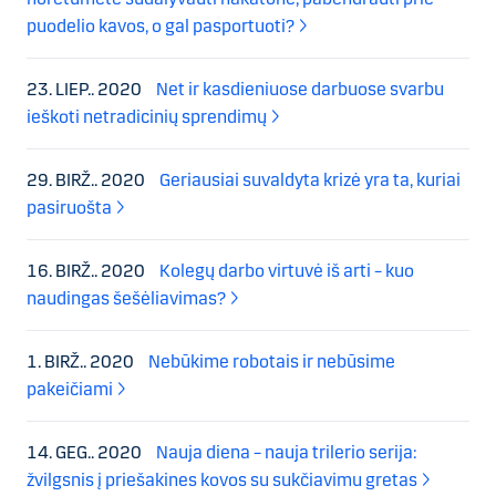
puodelio kavos, o gal pasportuoti?
23. LIEP.. 2020
Net ir kasdieniuose darbuose svarbu
ieškoti netradicinių sprendimų
29. BIRŽ.. 2020
Geriausiai suvaldyta krizė yra ta, kuriai
pasiruošta
16. BIRŽ.. 2020
Kolegų darbo virtuvė iš arti – kuo
naudingas šešėliavimas?
1. BIRŽ.. 2020
Nebūkime robotais ir nebūsime
pakeičiami
14. GEG.. 2020
Nauja diena – nauja trilerio serija:
žvilgsnis į priešakines kovos su sukčiavimu gretas