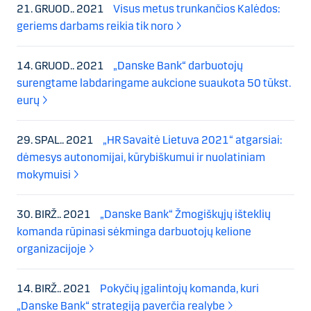
21. GRUOD.. 2021
Visus metus trunkančios Kalėdos:
geriems darbams reikia tik noro
14. GRUOD.. 2021
„Danske Bank“ darbuotojų
surengtame labdaringame aukcione suaukota 50 tūkst.
eurų
29. SPAL.. 2021
„HR Savaitė Lietuva 2021“ atgarsiai:
dėmesys autonomijai, kūrybiškumui ir nuolatiniam
mokymuisi
30. BIRŽ.. 2021
„Danske Bank“ Žmogiškųjų išteklių
komanda rūpinasi sėkminga darbuotojų kelione
organizacijoje
14. BIRŽ.. 2021
Pokyčių įgalintojų komanda, kuri
„Danske Bank“ strategiją paverčia realybe