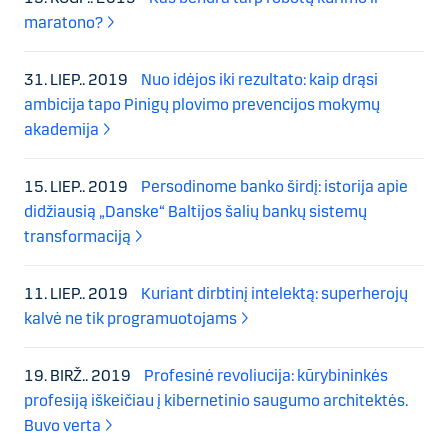
maratono?
31. LIEP.. 2019
Nuo idėjos iki rezultato: kaip drąsi
ambicija tapo Pinigų plovimo prevencijos mokymų
akademija
15. LIEP.. 2019
Persodinome banko širdį: istorija apie
didžiausią „Danske“ Baltijos šalių bankų sistemų
transformaciją
11. LIEP.. 2019
Kuriant dirbtinį intelektą: superherojų
kalvė ne tik programuotojams
19. BIRŽ.. 2019
Profesinė revoliucija: kūrybininkės
profesiją iškeičiau į kibernetinio saugumo architektės.
Buvo verta