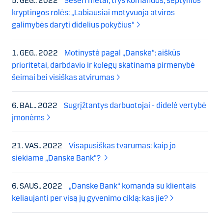
5. GEG.. 2022
Šešeri metai, trys komandos, septynios
kryptingos rolės: „Labiausiai motyvuoja atviros
galimybės daryti didelius pokyčius“
1. GEG.. 2022
Motinystė pagal „Danske“: aiškūs
prioritetai, darbdavio ir kolegų skatinama pirmenybė
šeimai bei visiškas atvirumas
6. BAL.. 2022
Sugrįžtantys darbuotojai - didelė vertybė
įmonėms
21. VAS.. 2022
Visapusiškas tvarumas: kaip jo
siekiame „Danske Bank“?
6. SAUS.. 2022
„Danske Bank“ komanda su klientais
keliaujanti per visą jų gyvenimo ciklą: kas jie?