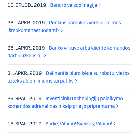
10. GRUOD.. 2019
Bendro vaizdo magija
28. LAPKR.. 2019
Penkios pamokos verslui: ko mes
išmokome testuodami?
25. LAPKR.. 2019
Banko virtuvė arba kliento komandos
darbo užkulisiai
8. LAPKR.. 2019
Dalinantis biuro kėde su robotu: vietos
užteks abiem ir jums tai patiks
29. SPAL.. 2019
Investicinių technologijų palaikymo
komandos adrenalinas ir kaip prie jo priprantama
18. SPAL.. 2019
Sudie, Vilniau! Sveikas, Vilniau!