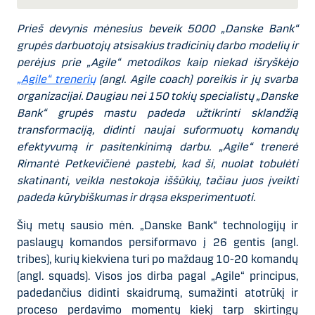
Prieš devynis mėnesius beveik 5000 „Danske Bank“
grupės darbuotojų atsisakius tradicinių darbo modelių ir
perėjus prie „Agile“ metodikos kaip niekad išryškėjo
„Agile“ trenerių
(angl. Agile coach) poreikis ir jų svarba
organizacijai. Daugiau nei 150 tokių specialistų „Danske
Bank“ grupės mastu padeda užtikrinti sklandžią
transformaciją, didinti naujai suformuotų komandų
efektyvumą ir pasitenkinimą darbu. „Agile“ trenerė
Rimantė Petkevičienė pastebi, kad ši, nuolat tobulėti
skatinanti, veikla nestokoja iššūkių, tačiau juos įveikti
padeda kūrybiškumas ir drąsa eksperimentuoti.
Šių metų sausio mėn. „Danske Bank“ technologijų ir
paslaugų komandos persiformavo į 26 gentis (angl.
tribes), kurių kiekviena turi po maždaug 10-20 komandų
(angl. squads). Visos jos dirba pagal „Agile“ principus,
padedančius didinti skaidrumą, sumažinti atotrūkį ir
proceso perdavimo momentų kiekį tarp skirtingų