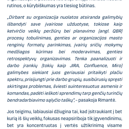
rutinos, o kūrybiškumas yra tiesiog būtinas.
„Dirbant su organizacija nuolatos atsiranda galimybių
išbandyti save įvairiose užduotyse, tokiose kaip
ketvirčio veiklų peržiūrų bei planavimo (angl. QBR)
procesų tobulinimas, genties ar organizacijos masto
renginių formatų parinkimas, įvairių sričių mokymų
medžiagos kūrimas bei moderavimas, genties
retrospektyvų organizavimas. Tenka paanalizuoti ir
darbo įrankių (tokių kaip JIRA, Confluence, Miro)
galimybes siekiant juos geriausiai pritaikyti plačiu
spektru, prisijungti prie darbo grupių, susibūrusių spręsti
skirtingas problemas, šviesti suinteresuotus asmenis ir
komandas, padėti ieškoti sprendimų tarp genčių turinčių
bendradarbiavimo sąlyčio taškų“,
– pasakoja Rimantė.
Jos teigimu, labiausiai džiugina tai, kad įsitraukiant į bet
kurią iš šių veiklų, fokusas neapsiriboja tik įgyvendinimu,
bet yra koncentruotas į vertės užtikrinimą visame