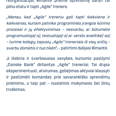
reorganizacijai, Rimantė priėmė sprendimą daryti tai
pilnu etatu ir tapti „Agile“ trenere.
„
Manau, kad „Agile“ treneriu gali tapti kiekviena ir
kiekvienas, kuriam patinka programinės įrangos kūrimo
procesai ir jų efektyvinimas – nesvarbu, ar būtumėte
programuotoja(-s), testuotoja(-s) ar verslo analitikė(-as)
– turime kolegų, tapusių „Agile“ treneriais iš visų sričių –
svarbu domėtis ir tuo tikėti
”,
– patirtimi dalijasi Rimantė.
Ji išskiria ir svarbiausias savybes, kuriomis pasižymi
„Danske Bank“ dirbantys „Agile“ treneriai. Tai drąsa
eksperimentuoti, atvirumas, gebėjimas aktyviai klausyti
ir pastūmėti komandas prie savarankiško sprendimų
priėmimo, o taip pat – nuolatinis mokymasis bei žinių
troškimas.