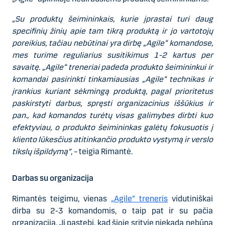
„Su produktų šeimininkais, kurie įprastai turi daug
specifinių žinių apie tam tikrą produktą ir jo vartotojų
poreikius, tačiau nebūtinai yra dirbę „Agile“ komandose,
mes turime reguliarius susitikimus 1-2 kartus per
savaitę. „Agile“ treneriai padeda produkto šeimininkui ir
komandai pasirinkti tinkamiausias „Agile“ technikas ir
įrankius kuriant sėkmingą produktą, pagal prioritetus
paskirstyti darbus, spręsti organizacinius iššūkius ir
pan., kad komandos turėtų visas galimybes dirbti kuo
efektyviau, o produkto šeimininkas galėtų fokusuotis į
kliento lūkesčius atitinkančio produkto vystymą ir verslo
tikslų išpildymą”
, – teigia Rimantė.
Darbas su organizacija
Rimantės teigimu, vienas
„Agile“ treneris
vidutiniškai
dirba su 2-3 komandomis, o taip pat ir su pačia
organizacija. Ji pastebi, kad šioje srityje niekada nebūna