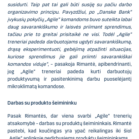
susidurti. Taip pat tai gali būti susiję su pačiu darbo
organizavimo principu. Pavyzdžiui, po „Danske Bank“
įvykusių pokyčių „Agile“ komandoms buvo suteikta labai
daug savarankiškumo ir laisvės priimant sprendimus,
tačiau prie to greitai prisitaikė ne visi. Todėl „Agile“
treneriai padeda darbuotojams ugdyti savarankiškumą,
drąsą eksperimentuoti, gebėjimą atpažinti situacijas,
kuriose sprendimus jie gali priimti savarankiškai
komandos viduje“
, – pasakoja Rimantė, apibendrinanti,
jog „Agile“ treneriai padeda kurti darbuotojų
produktyvumą ir pasitenkinimą darbu puoselėjantį
mikroklimatą komandose.
Darbas su produkto šeimininku
Pasak Rimantės, dar viena svarbi „Agile“ trenerių
atsakomybė – darbas su produktų šeimininkais. Rimantė
pastebi, kad koučingas yra ypač reikalingas iki šiol
„Agile“ aplinkoje nedirbusiems produktų šeimininkams.