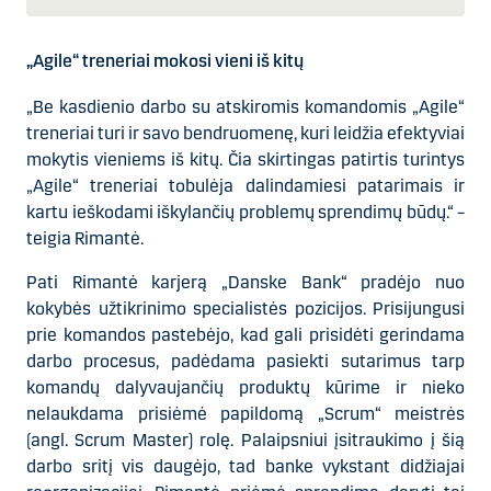
„Agile“ treneriai m
okosi vieni iš kitų
„
Be kasdienio darbo su atskiromis komandomis „Agile“
treneriai turi ir savo bendruomenę, kuri leidžia efektyviai
mokytis vieniems iš kitų. Čia skirtingas patirtis turintys
„Agile“ treneriai tobulėja dalindamiesi patarimais ir
kartu ieškodami iškylančių problemų sprendimų būdų.
“
–
teigia Rimantė.
Pati Rimantė karjerą „Danske Bank“ pradėjo nuo
kokybės užtikrinimo specialistės pozicijos. Prisijungusi
prie komandos pastebėjo, kad gali prisidėti gerindama
darbo procesus, padėdama pasiekti sutarimus tarp
komandų dalyvaujančių produktų kūrime ir nieko
nelaukdama prisiėmė papildomą „Scrum“ meistrės
(angl. Scrum Master) rolę. Palaipsniui įsitraukimo į šią
darbo sritį vis daugėjo, tad banke vykstant didžiajai