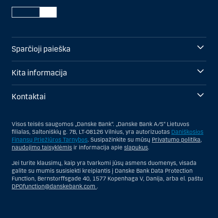
Sparčioji paieška
Kita informacija
Kontaktai
Visos teisės saugomos „Danske Bank“. „Danske Bank A/S“ Lietuvos
filialas, Saltoniškių g. 7B, LT-08126 Vilnius, yra autorizuotas
Daniškosios
Finansų Priežiūros Tarnybos
. Susipažinkite su mūsų
Privatumo politika
,
naudojimo taisyklėmis
ir informacija apie
slapukus
.
Jei turite klausimų, kaip yra tvarkomi jūsų asmens duomenys, visada
galite su mumis susisiekti kreipiantis į Danske Bank Data Protection
Function, Bernstorffsgade 40, 1577 Kopenhaga V, Danija, arba el. paštu
DPOfunction@danskebank.com
.