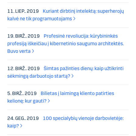
11. LIEP.. 2019
Kuriant dirbtinį intelektą: superherojų
kalvė ne tik programuotojams
19. BIRŽ.. 2019
Profesinė revoliucija: kūrybininkės
profesiją iškeičiau į kibernetinio saugumo architektės.
Buvo verta
12. BIRŽ.. 2019
Šimtas pažinties dienų: kaip užtikrinti
sėkmingą darbuotojo startą?
5. BIRŽ.. 2019
Bilietas į laimingą kliento patirties
kelionę: kur gauti?
24. GEG.. 2019
100 specialybių vienoje darbovietėje:
kaip?