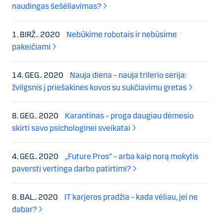
naudingas šešėliavimas?
1. BIRŽ.. 2020
Nebūkime robotais ir nebūsime
pakeičiami
14. GEG.. 2020
Nauja diena – nauja trilerio serija:
žvilgsnis į priešakines kovos su sukčiavimu gretas
8. GEG.. 2020
Karantinas – proga daugiau dėmesio
skirti savo psichologinei sveikatai
4. GEG.. 2020
„Future Pros“ – arba kaip norą mokytis
paversti vertinga darbo patirtimi?
8. BAL.. 2020
IT karjeros pradžia – kada vėliau, jei ne
dabar?