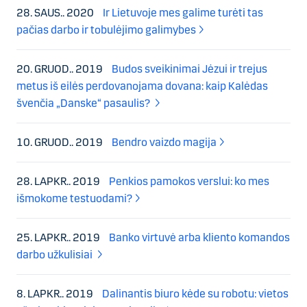
28. SAUS.. 2020
Ir Lietuvoje mes galime turėti tas
pačias darbo ir tobulėjimo galimybes
20. GRUOD.. 2019
Budos sveikinimai Jėzui ir trejus
metus iš eilės perdovanojama dovana: kaip Kalėdas
švenčia „Danske“ pasaulis?
10. GRUOD.. 2019
Bendro vaizdo magija
28. LAPKR.. 2019
Penkios pamokos verslui: ko mes
išmokome testuodami?
25. LAPKR.. 2019
Banko virtuvė arba kliento komandos
darbo užkulisiai
8. LAPKR.. 2019
Dalinantis biuro kėde su robotu: vietos