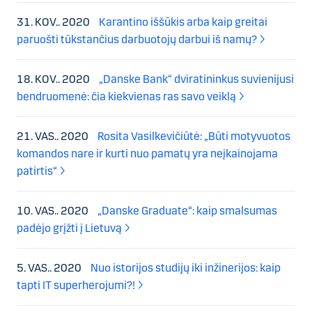
31. KOV.. 2020
Karantino iššūkis arba kaip greitai
paruošti tūkstančius darbuotojų darbui iš namų?
18. KOV.. 2020
„Danske Bank“ dviratininkus suvienijusi
bendruomenė: čia kiekvienas ras savo veiklą
21. VAS.. 2020
Rosita Vasilkevičiūtė: „Būti motyvuotos
komandos nare ir kurti nuo pamatų yra neįkainojama
patirtis“
10. VAS.. 2020
„Danske Graduate“: kaip smalsumas
padėjo grįžti į Lietuvą
5. VAS.. 2020
Nuo istorijos studijų iki inžinerijos: kaip
tapti IT superherojumi?!