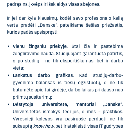
padrąsins, įkvėps ir išsklaidys visas abejones.
Ir jei dar kyla klausimų, kodėl savo profesionalo kelią
verta pradėti „Danske“, pateikiame šešias priežastis,
kurios padės apsispręsti:
Vienu žingsniu priekyje
. Štai čia ir pastebima
žongliravimo nauda. Studijuojant garantuota patirtis,
o po studijų - ne tik ekspertiškumas, bet ir darbo
vieta;
Lankstus darbo grafikas
. Kad studijų-darbo-
gyvenimo balansas iš tiesų egzistuotų, o ne tik
būtumėte apie tai girdėję, darbo laikas priklauso nuo
priimtų susitarimų;
Dėstytojai universitete, mentoriai „Danske“
.
Universitetas išmokys teorijos, o mes – praktikos.
Vyresnieji kolegos yra pasiruošę perduoti ne tik
sukauptą
know how
, bet ir atskleisti visas IT gudrybes