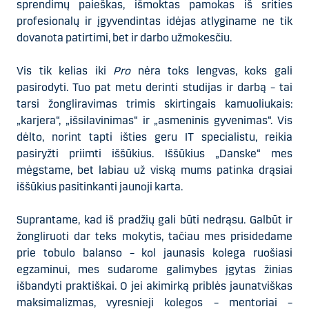
sprendimų paieškas, išmoktas pamokas iš srities
profesionalų ir įgyvendintas idėjas atlyginame ne tik
dovanota patirtimi, bet ir darbo užmokesčiu.
Vis tik kelias iki
Pro
nėra toks lengvas, koks gali
pasirodyti. Tuo pat metu derinti studijas ir darbą – tai
tarsi žongliravimas trimis skirtingais kamuoliukais:
„karjera“, „išsilavinimas“ ir „asmeninis gyvenimas“. Vis
dėlto, norint tapti išties geru IT specialistu, reikia
pasiryžti priimti iššūkius. Iššūkius „Danske“ mes
mėgstame, bet labiau už viską mums patinka drąsiai
iššūkius pasitinkanti jaunoji karta.
Suprantame, kad iš pradžių gali būti nedrąsu. Galbūt ir
žongliruoti dar teks mokytis, tačiau mes prisidedame
prie tobulo balanso – kol jaunasis kolega ruošiasi
egzaminui, mes sudarome galimybes įgytas žinias
išbandyti praktiškai. O jei akimirką priblės jaunatviškas
maksimalizmas, vyresnieji kolegos – mentoriai –