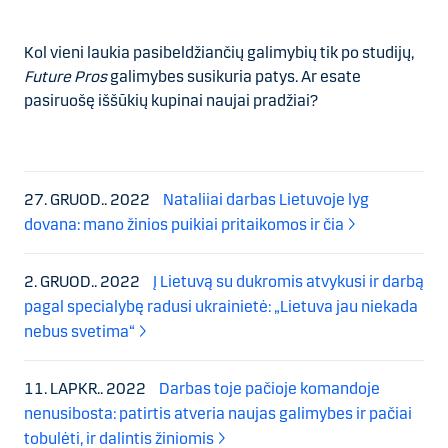
Kol vieni laukia pasibeldžiančių galimybių tik po studijų,
Future Pros
galimybes susikuria patys. Ar esate
pasiruošę iššūkių kupinai naujai pradžiai?
27. GRUOD.. 2022
Nataliiai darbas Lietuvoje lyg
dovana: mano žinios puikiai pritaikomos ir čia
2. GRUOD.. 2022
Į Lietuvą su dukromis atvykusi ir darbą
pagal specialybę radusi ukrainietė: „Lietuva jau niekada
nebus svetima“
11. LAPKR.. 2022
Darbas toje pačioje komandoje
nenusibosta: patirtis atveria naujas galimybes ir pačiai
tobulėti, ir dalintis žiniomis