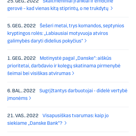
25. GEG.. 2022
Skaitmeniniai įrankiai ir emocinė
gerovė – kad vienas kitą stiprintų, o ne trukdytų
5. GEG.. 2022
Šešeri metai, trys komandos, septynios
kryptingos rolės: „Labiausiai motyvuoja atviros
galimybės daryti didelius pokyčius“
1. GEG.. 2022
Motinystė pagal „Danske“: aiškūs
prioritetai, darbdavio ir kolegų skatinama pirmenybė
šeimai bei visiškas atvirumas
6. BAL.. 2022
Sugrįžtantys darbuotojai - didelė vertybė
įmonėms
21. VAS.. 2022
Visapusiškas tvarumas: kaip jo
siekiame „Danske Bank“?