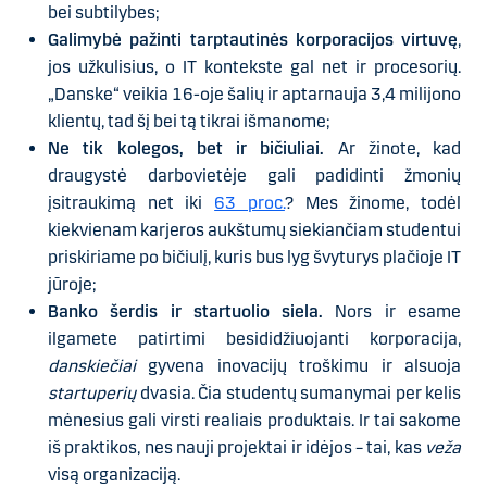
bei subtilybes;
Galimybė pažinti
tarptautinės korporacijos virtuvę
,
jos užkulisius, o IT kontekste gal net ir procesorių.
„Danske“ veikia 16-oje šalių ir aptarnauja 3,4 milijono
klientų, tad šį bei tą tikrai išmanome;
Ne tik kolegos, bet ir bičiuliai.
Ar žinote, kad
draugystė darbovietėje gali padidinti žmonių
įsitraukimą net iki
63 proc.
? Mes žinome, todėl
kiekvienam karjeros aukštumų siekiančiam studentui
priskiriame po bičiulį, kuris bus lyg švyturys plačioje IT
jūroje;
Banko šerdis ir startuolio siela.
Nors ir esame
ilgamete patirtimi besididžiuojanti korporacija,
danskiečiai
gyvena inovacijų troškimu ir alsuoja
startuperių
dvasia. Čia studentų sumanymai per kelis
mėnesius gali virsti realiais produktais. Ir tai sakome
iš praktikos, nes nauji projektai ir idėjos – tai, kas
veža
visą organizaciją.