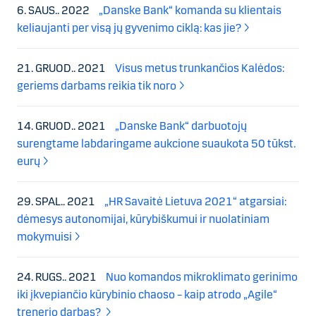
6. SAUS.. 2022
„Danske Bank“ komanda su klientais
keliaujanti per visą jų gyvenimo ciklą: kas jie?
21. GRUOD.. 2021
Visus metus trunkančios Kalėdos:
geriems darbams reikia tik noro
14. GRUOD.. 2021
„Danske Bank“ darbuotojų
surengtame labdaringame aukcione suaukota 50 tūkst.
eurų
29. SPAL.. 2021
„HR Savaitė Lietuva 2021“ atgarsiai:
dėmesys autonomijai, kūrybiškumui ir nuolatiniam
mokymuisi
24. RUGS.. 2021
Nuo komandos mikroklimato gerinimo
iki įkvepiančio kūrybinio chaoso – kaip atrodo „Agile“
trenerio darbas?