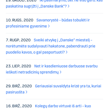
29. GRUOD.. 2020
Iki pasimatymo, bet ne viso gero: kas
paskatina sugrįžti į „Danske Bank“?
10. RUGS.. 2020
Savanorystė – būdas tobulėti ir
profesiniame gyvenime
7. RUGP.. 2020
Sveiki atvykę į „Danske“ miestelį –
norėtumėte sudalyvauti hakatone, pabendrauti prie
puodelio kavos, o gal pasportuoti?
23. LIEP.. 2020
Net ir kasdieniuose darbuose svarbu
ieškoti netradicinių sprendimų
29. BIRŽ.. 2020
Geriausiai suvaldyta krizė yra ta, kuriai
pasiruošta
16. BIRŽ.. 2020
Kolegų darbo virtuvė iš arti – kuo