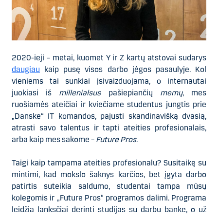
2020-ieji – metai, kuomet Y ir Z kartų atstovai sudarys
daugiau
kaip pusę visos darbo jėgos pasaulyje. Kol
vieniems tai sunkiai įsivaizduojama, o internautai
juokiasi iš
millenialsus
pašiepiančių
memų
, mes
ruošiamės ateičiai ir kviečiame studentus jungtis prie
„Danske“ IT komandos, pajusti skandinavišką dvasią,
atrasti savo talentus ir tapti ateities profesionalais,
arba kaip mes sakome –
Future Pros
.
Taigi kaip tampama ateities profesionalu? Susitaikę su
mintimi, kad mokslo šaknys karčios, bet įgyta darbo
patirtis suteikia saldumo, studentai tampa mūsų
kolegomis ir „Future Pros“ programos dalimi. Programa
leidžia lanksčiai derinti studijas su darbu banke, o už