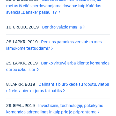
metus iš eilės perdovanojama dovana: kaip Kalėdas
švenčia „Danske“ pasaulis?
10. GRUOD.. 2019
Bendro vaizdo magija
28. LAPKR.. 2019
Penkios pamokos verslui: ko mes
išmokome testuodami?
25. LAPKR.. 2019
Banko virtuvė arba kliento komandos
darbo užkulisiai
8. LAPKR.. 2019
Dalinantis biuro kėde su robotu: vietos
užteks abiem ir jums tai patiks
29. SPAL.. 2019
Investicinių technologijų palaikymo
komandos adrenalinas ir kaip prie jo priprantama