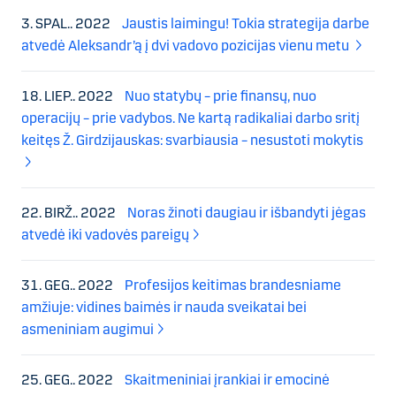
3. SPAL.. 2022
Jaustis laimingu! Tokia strategija darbe
atvedė Aleksandr’ą į dvi vadovo pozicijas vienu metu
18. LIEP.. 2022
Nuo statybų – prie finansų, nuo
operacijų – prie vadybos. Ne kartą radikaliai darbo sritį
keitęs Ž. Girdzijauskas: svarbiausia – nesustoti mokytis
22. BIRŽ.. 2022
Noras žinoti daugiau ir išbandyti jėgas
atvedė iki vadovės pareigų
31. GEG.. 2022
Profesijos keitimas brandesniame
amžiuje: vidines baimės ir nauda sveikatai bei
asmeniniam augimui
25. GEG.. 2022
Skaitmeniniai įrankiai ir emocinė