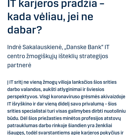
IT karjeros pradžia –
kada vėliau, jei ne
dabar?
Indrė Sakalauskienė, „Danske Bank“ IT
centro žmogiškųjų išteklių strategijos
partnerė
Į IT sritį ne vieną žmogų vilioja lanksčios šios srities
darbo valandos, aukšti atlyginimai ir šviesios
perspektyvos. Visgi koronaviruso grėsmės akivaizdoje
IT išryškino ir dar vieną didelį savo privalumą – šios
srities specialistai turi visas galimybes dirbti nuotoliniu
būdu. Dėl šios priežasties minėtos profesijos atstovų
patrauklumas darbo rinkoje šiandien yra ženkliai
išaugęs, todėl svarstantiems apie karjeros pokyčius ir