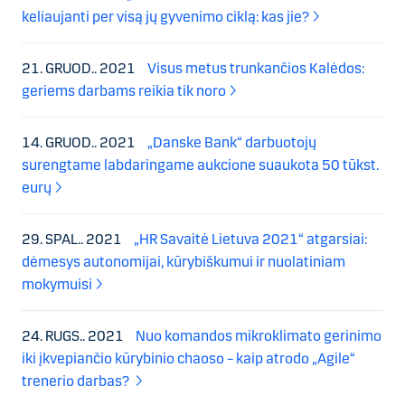
keliaujanti per visą jų gyvenimo ciklą: kas jie?
21. GRUOD.. 2021
Visus metus trunkančios Kalėdos:
geriems darbams reikia tik noro
14. GRUOD.. 2021
„Danske Bank“ darbuotojų
surengtame labdaringame aukcione suaukota 50 tūkst.
eurų
29. SPAL.. 2021
„HR Savaitė Lietuva 2021“ atgarsiai:
dėmesys autonomijai, kūrybiškumui ir nuolatiniam
mokymuisi
24. RUGS.. 2021
Nuo komandos mikroklimato gerinimo
iki įkvepiančio kūrybinio chaoso – kaip atrodo „Agile“
trenerio darbas?