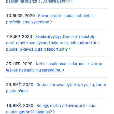
paskatina sugrįžti į „Danske Bank“?
10. RUGS.. 2020
Savanorystė – būdas tobulėti ir
profesiniame gyvenime
7. RUGP.. 2020
Sveiki atvykę į „Danske“ miestelį –
norėtumėte sudalyvauti hakatone, pabendrauti prie
puodelio kavos, o gal pasportuoti?
23. LIEP.. 2020
Net ir kasdieniuose darbuose svarbu
ieškoti netradicinių sprendimų
29. BIRŽ.. 2020
Geriausiai suvaldyta krizė yra ta, kuriai
pasiruošta
16. BIRŽ.. 2020
Kolegų darbo virtuvė iš arti – kuo
naudingas šešėliavimas?