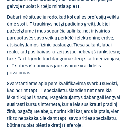
galvoje nuolat kirbėjo mintis apie IT.
Dabartinė situacija rodo, kad kol dalies profesijų veikla
ėmė stoti, IT traukinys netgi padidino greitį. Juk jei
pažvelgtume į mus supančią aplinką, net ir įvairios
parduotuvės savo veiklą perkėlė į elektroninę erdvę,
atsisakydamos fizinių paslaugų. Tiesą sakant, labai
realu, kad pasibaigus krizei jos jau nebegrįš į ankstesnę
fazę. Tai tik įrodo, kad dauguma sferų skaitmenizuojasi,
o IT srities išmanymas jau savaime yra didelis
privalumas.
Svarstantiems apie persikvalifikavimą svarbu suvokti,
kad norint tapti IT specialistu, šiandien net nereikia
iškelti kojos iš namų. Pageidaujantys dabar gali lengvai
susirasti kursus internete, kurie leis susikrauti pradinį
žinių bagažą. Be abejo, norint kilti karjeros laiptais, vien
tik to nepakaks. Siekiant tapti savo srities specialistu,
būtina nuolat plėsti akiratį IT sferoje.