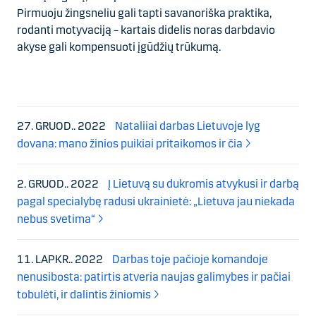
Pirmuoju žingsneliu gali tapti savanoriška praktika,
rodanti motyvaciją – kartais didelis noras darbdavio
akyse gali kompensuoti įgūdžių trūkumą.
27. GRUOD.. 2022
Nataliiai darbas Lietuvoje lyg
dovana: mano žinios puikiai pritaikomos ir čia
2. GRUOD.. 2022
Į Lietuvą su dukromis atvykusi ir darbą
pagal specialybę radusi ukrainietė: „Lietuva jau niekada
nebus svetima“
11. LAPKR.. 2022
Darbas toje pačioje komandoje
nenusibosta: patirtis atveria naujas galimybes ir pačiai
tobulėti, ir dalintis žiniomis