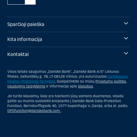
Sparčioji paieška
Kita informacija
Kontaktai
Visos teisės saugomos „Danske Bank“. „Danske Bank A/S“ Lietuvos
filialas, Saltoniškių g. 7B, LT-08126 Vilnius, yra autorizuotas
Daniškosios
Finansų Priežiūros Tarnybos
. Susipažinkite su mūsų
Privatumo politika
,
naudojimo taisyklėmis
ir informacija apie
slapukus
.
Jei turite klausimų, kaip yra tvarkomi jūsų asmens duomenys, visada
galite su mumis susisiekti kreipiantis į Danske Bank Data Protection
Function, Bernstorffsgade 40, 1577 Kopenhaga V, Danija, arba el. paštu
DPOfunction@danskebank.com
.