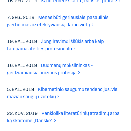
16. GEG.. 2019
Ką internete skaito „Danske“ protai?
7. GEG.. 2019
Menas būti geriausiais: pasaulinis
įvertinimas už efektyviausią darbo vietą
19. BAL.. 2019
Žongliravimo iššūkis arba kaip
tampama ateities profesionalu
16. BAL.. 2019
Duomenų mokslininkas –
geidžiamiausia amžiaus profesija
5. BAL.. 2019
Kibernetinio saugumo tendencijos: vis
mažiau saugių užutėkių
22. KOV.. 2019
Penkiolika literatūrinių atradimų arba
ką skaitome „Danske“