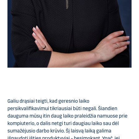
Galiu drąsiai teigti, kad geresnio laiko
persikvalifikavimui tikriausiai būti negali. Šiandien
dauguma mūsų itin daug laiko praleidžia namuose prie
kompiuterio, o dalis netgi turi daugiau laiko sau dėl
sumažėjusio darbo krūvio. Šį laisvą laiką galima
išnaudoti išties produktyviai – besimokant. Ypač, jei