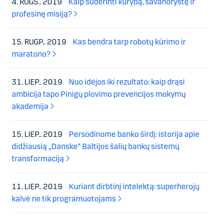
4. RUGS.. 2019
Kaip suderinti kūrybą, savanorystę ir
profesinę misiją?
15. RUGP.. 2019
Kas bendra tarp robotų kūrimo ir
maratono?
31. LIEP.. 2019
Nuo idėjos iki rezultato: kaip drąsi
ambicija tapo Pinigų plovimo prevencijos mokymų
akademija
15. LIEP.. 2019
Persodinome banko širdį: istorija apie
didžiausią „Danske“ Baltijos šalių bankų sistemų
transformaciją
11. LIEP.. 2019
Kuriant dirbtinį intelektą: superherojų
kalvė ne tik programuotojams