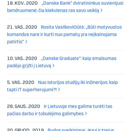
18. KOV.. 2020
„Danske Bank“ dviratininkus suvienijusi
bendruomenė: čia kiekvienas ras savo veiklą
21. VAS.. 2020
Rosita Vasilkevičiūtė: „Būti motyvuotos
komandos nare ir kurti nuo pamatų yra neįkainojama
patirtis“
10. VAS.. 2020
„Danske Graduate“: kaip smalsumas
padėjo grįžti į Lietuvą
5. VAS.. 2020
Nuo istorijos studijų iki inžinerijos: kaip
tapti IT superherojumi?!
28. SAUS.. 2020
Ir Lietuvoje mes galime turėti tas
pačias darbo ir tobulėjimo galimybes
20. GRUOD.. 2019
Budos sveikinimai Jėzui ir trejus