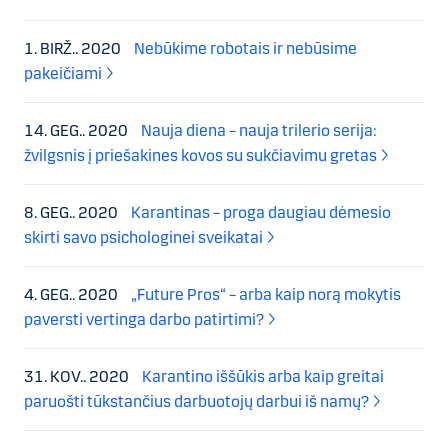
1. BIRŽ.. 2020
Nebūkime robotais ir nebūsime
pakeičiami
14. GEG.. 2020
Nauja diena – nauja trilerio serija:
žvilgsnis į priešakines kovos su sukčiavimu gretas
8. GEG.. 2020
Karantinas – proga daugiau dėmesio
skirti savo psichologinei sveikatai
4. GEG.. 2020
„Future Pros“ – arba kaip norą mokytis
paversti vertinga darbo patirtimi?
31. KOV.. 2020
Karantino iššūkis arba kaip greitai
paruošti tūkstančius darbuotojų darbui iš namų?