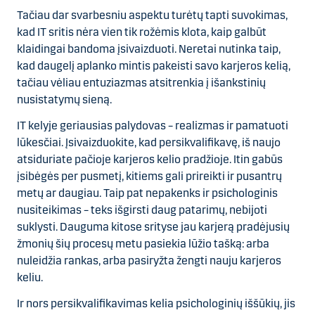
Tačiau dar svarbesniu aspektu turėtų tapti suvokimas,
kad IT sritis nėra vien tik rožėmis klota, kaip galbūt
klaidingai bandoma įsivaizduoti. Neretai nutinka taip,
kad d
augelį aplanko mintis pakeisti savo karjeros kelią,
tačiau vėliau entuziazmas atsitrenkia į išankstinių
nusistatymų sieną.
IT kelyje geriausias palydovas – realizmas ir pamatuoti
lūkesčiai. Įsivaizduokite, kad persikvalifikavę, iš naujo
atsiduriate pačioje karjeros kelio pradžioje. Itin gabūs
įsibėgės per pusmetį, kitiems gali prireikti ir pusantrų
metų ar daugiau. Taip pat nepakenks ir psichologinis
nusiteikimas – teks išgirsti daug patarimų, nebijoti
suklysti. Dauguma kitose srityse jau karjerą pradėjusių
žmonių šių procesų metu pasiekia lūžio tašką: arba
nuleidžia rankas, arba pasiryžta žengti nauju karjeros
keliu.
Ir nors persikvalifikavimas kelia psichologinių iššūkių, jis