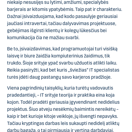
niekaip nesusijęs su lytimi, amžiumi, specialybės
barjerais ar kitomis ypatybėmis. Taip pat ir charakteriu.
Dažnai įsivaizduojama, kad kodo pasaulyje geriausiai
jaučiasi intravertai, tačiau dalyvavimas projektuose,
gebėjimas išgirsti klientų ir kolegų lūkesčius bei
komunikacija čia ne mažiau svarbi.
Be to, įsivaizdavimas, kad programuotojai turi visišką
laisvę ir biure žaidžia kompiuterinius žaidimus, tik
trukdo. Šioje srityje ypač svarbu užduotis atlikti laiku.
Reikia pasiryžti, kad bet kuris „šviežias“ IT specialistas
turės įdėti daug pastangų savo karjeros pradžioje.
Viena pagrindinių taisyklių, kuria turėtų vadovautis
pradedantieji, – IT srityje teorija ir praktika eina koja
kojon. Todėl pradėti geriausia įgyvendinant nedidelius
projektus. Šiuo atveju nesėkmių baimintis nereikėtų –
kaip ir bet kurioje kitoje veikloje, jų išvengti nepavyks.
Tačiau kryptingas darbas leis sukaupti nedidelį atliktų
darbų bagažą, o tai pirmiausia ir vertina darbdaviai.