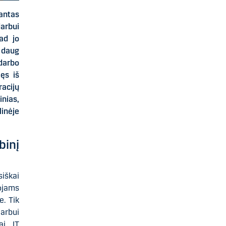
antas
arbui
kad jo
 daug
 darbo
jęs iš
acijų
inias,
linėje
binį
siškai
tojams
e. Tik
arbui
ai IT