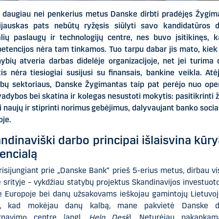
š daugiau nei penkerius metus Danske dirbti pradėjęs Žygim
zijauskas pats nebūtų ryžęsis siūlyti savo kandidatūros d
lių paslaugų ir technologijų centre, nes buvo įsitikinęs, 
etencijos nėra tam tinkamos. Tuo tarpu dabar jis mato, kiek
ybių atveria darbas didelėje organizacijoje, net jei turima
tis nėra tiesiogiai susijusi su finansais, bankine veikla. Atė
ybų sektoriaus, Danske Žygimantas taip pat perėjo nuo oper
vadybos bei skatina ir kolegas nesustoti mokytis: pasitikrinti ž
i naujų ir stiprinti norimus gebėjimus, dalyvaujant banko socia
oje.
ndinaviški darbo principai išlaisvina kūry
encialą
prisijungiant prie „Danske Bank“ prieš 5-erius metus, dirbau vi
e srityje – vykdžiau statybų projektus Skandinavijos investuo
e Europoje bei danų užsakovams ieškojau gamintojų Lietuvoj
l, kad mokėjau danų kalbą, mane pakvietė Danske d
rnavimo centre (angl.
Help Desk
). Neturėjau pakankam