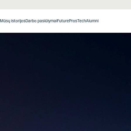
Mūsų istorijos
Darbo pasiūlymai
FuturePros
Tech
Alumni