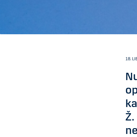
18. LI
Nu
op
ka
Ž.
ne