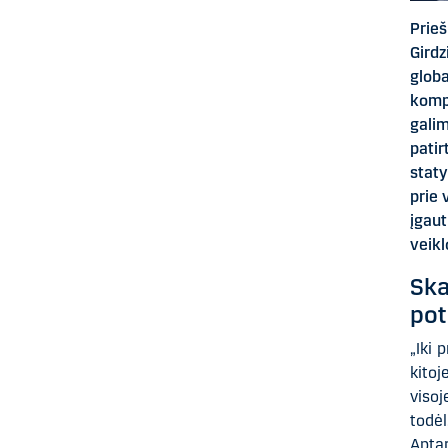
Prie
Gird
globa
komp
galim
patir
stat
prie 
įgaut
veikl
Ska
pot
„Iki 
kitoj
visoj
todė
Apta