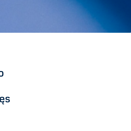
o
tęs