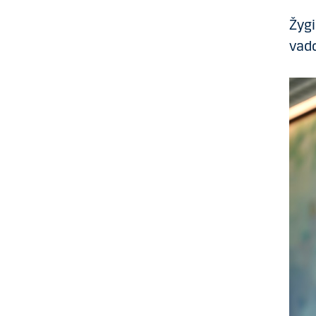
Žygi
vad