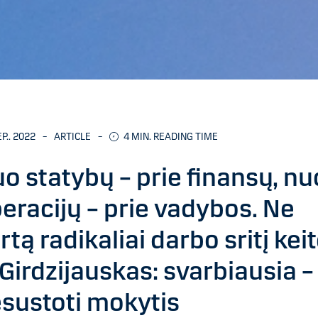
EP.. 2022
–
ARTICLE
–
4 MIN. READING TIME
o statybų – prie finansų, nu
eracijų – prie vadybos. Ne
rtą radikaliai darbo sritį kei
 Girdzijauskas: svarbiausia –
sustoti mokytis