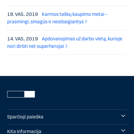
18. VAS.. 2019
Karmos taškų kaupimo metai –
prasmingi, smagūs ir nesibaigiantys
14. VAS.. 2019
Apdovanojimas už darbo vietą, kurioje
nori dirbti net superherojai
Sparčioji paieška
Kita informacija