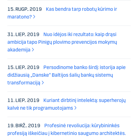
15. RUGP.. 2019
Kas bendra tarp robotų kūrimo ir
maratono?
31. LIEP.. 2019
Nuo idėjos iki rezultato: kaip drąsi
ambicija tapo Pinigų plovimo prevencijos mokymų
akademija
15. LIEP.. 2019
Persodinome banko širdį: istorija apie
didžiausią „Danske“ Baltijos šalių bankų sistemų
transformaciją
11. LIEP.. 2019
Kuriant dirbtinį intelektą: superherojų
kalvė ne tik programuotojams
19. BIRŽ.. 2019
Profesinė revoliucija: kūrybininkės
profesiją iškeičiau į kibernetinio saugumo architektės.