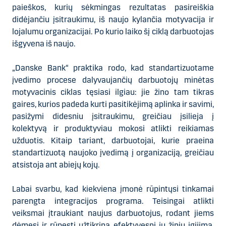
paieškos, kurių sėkmingas rezultatas pasireiškia
didėjančiu įsitraukimu, iš naujo kylančia motyvacija ir
lojalumu organizacijai. Po kurio laiko šį ciklą darbuotojas
išgyvena iš naujo.
„Danske Bank“ praktika rodo, kad standartizuotame
įvedimo procese dalyvaujančių darbuotojų minėtas
motyvacinis ciklas tęsiasi ilgiau: jie žino tam tikras
gaires, kurios padeda kurti pasitikėjimą aplinka ir savimi,
pasižymi didesniu įsitraukimu, greičiau įsilieja į
kolektyvą ir produktyviau mokosi atlikti reikiamas
užduotis. Kitaip tariant, darbuotojai, kurie praeina
standartizuotą naujoko įvedimą į organizaciją, greičiau
atsistoja ant abiejų kojų.
Labai svarbu, kad kiekviena įmonė rūpintųsi tinkamai
parengta integracijos programa. Teisingai atlikti
veiksmai įtraukiant naujus darbuotojus, rodant jiems
dėmesį ir rūpestį užtikrina efektyvesnį jų žinių įgijimą,