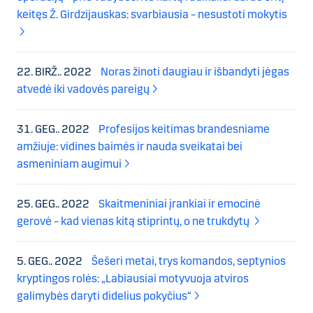
keitęs Ž. Girdzijauskas: svarbiausia – nesustoti mokytis
22. BIRŽ.. 2022
Noras žinoti daugiau ir išbandyti jėgas
atvedė iki vadovės pareigų
31. GEG.. 2022
Profesijos keitimas brandesniame
amžiuje: vidines baimės ir nauda sveikatai bei
asmeniniam augimui
25. GEG.. 2022
Skaitmeniniai įrankiai ir emocinė
gerovė – kad vienas kitą stiprintų, o ne trukdytų
5. GEG.. 2022
Šešeri metai, trys komandos, septynios
kryptingos rolės: „Labiausiai motyvuoja atviros
galimybės daryti didelius pokyčius“