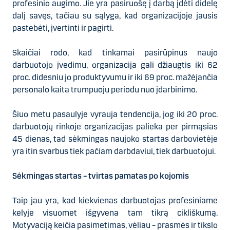
profesinio augimo. Jie yra pasiruošę į darbą įdėti didelę
dalį savęs, tačiau su sąlyga, kad organizacijoje jausis
pastebėti, įvertinti ir pagirti.
Skaičiai rodo, kad tinkamai pasirūpinus naujo
darbuotojo įvedimu, organizacija gali džiaugtis iki 62
proc. didesniu jo produktyvumu ir iki 69 proc. mažėjančia
personalo kaita trumpuoju periodu nuo įdarbinimo.
Šiuo metu pasaulyje vyrauja tendencija, jog iki 20 proc.
darbuotojų rinkoje organizacijas palieka per pirmąsias
45 dienas, tad sėkmingas naujoko startas darbovietėje
yra itin svarbus tiek pačiam darbdaviui, tiek darbuotojui.
Sėkmingas startas – tvirtas pamatas po kojomis
Taip jau yra, kad kiekvienas darbuotojas profesiniame
kelyje visuomet išgyvena tam tikrą cikliškumą.
Motyvaciją keičia pasimetimas, vėliau – prasmės ir tikslo