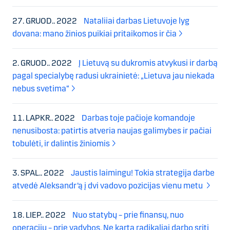
27. GRUOD.. 2022
Nataliiai darbas Lietuvoje lyg
dovana: mano žinios puikiai pritaikomos ir čia
2. GRUOD.. 2022
Į Lietuvą su dukromis atvykusi ir darbą
pagal specialybę radusi ukrainietė: „Lietuva jau niekada
nebus svetima“
11. LAPKR.. 2022
Darbas toje pačioje komandoje
nenusibosta: patirtis atveria naujas galimybes ir pačiai
tobulėti, ir dalintis žiniomis
3. SPAL.. 2022
Jaustis laimingu! Tokia strategija darbe
atvedė Aleksandr’ą į dvi vadovo pozicijas vienu metu
18. LIEP.. 2022
Nuo statybų – prie finansų, nuo
operacijų – prie vadybos. Ne kartą radikaliai darbo sritį