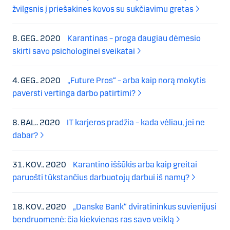
žvilgsnis į priešakines kovos su sukčiavimu gretas
8. GEG.. 2020
Karantinas – proga daugiau dėmesio
skirti savo psichologinei sveikatai
4. GEG.. 2020
„Future Pros“ – arba kaip norą mokytis
paversti vertinga darbo patirtimi?
8. BAL.. 2020
IT karjeros pradžia – kada vėliau, jei ne
dabar?
31. KOV.. 2020
Karantino iššūkis arba kaip greitai
paruošti tūkstančius darbuotojų darbui iš namų?
18. KOV.. 2020
„Danske Bank“ dviratininkus suvienijusi
bendruomenė: čia kiekvienas ras savo veiklą