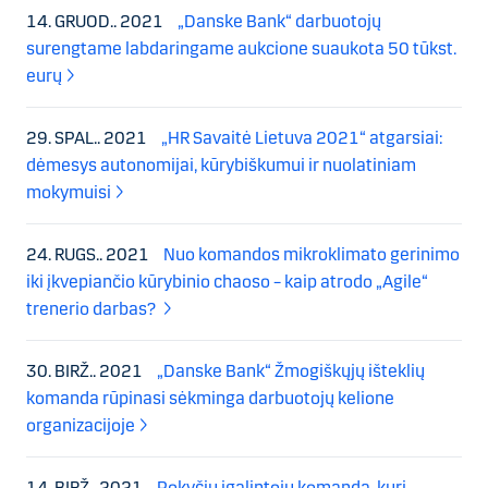
14. GRUOD.. 2021
„Danske Bank“ darbuotojų
surengtame labdaringame aukcione suaukota 50 tūkst.
eurų
29. SPAL.. 2021
„HR Savaitė Lietuva 2021“ atgarsiai:
dėmesys autonomijai, kūrybiškumui ir nuolatiniam
mokymuisi
24. RUGS.. 2021
Nuo komandos mikroklimato gerinimo
iki įkvepiančio kūrybinio chaoso – kaip atrodo „Agile“
trenerio darbas?
30. BIRŽ.. 2021
„Danske Bank“ Žmogiškųjų išteklių
komanda rūpinasi sėkminga darbuotojų kelione
organizacijoje
14. BIRŽ.. 2021
Pokyčių įgalintojų komanda, kuri