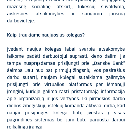
mažesnę socialinę atskirtį, lūkesčių suvaldymą,
aiškesnes atsakomybes ir saugumo jausmą
darbovietėje.
Kaip įtraukiame naujuosius kolegas?
Įvedant naujus kolegas labai svarbia atsakomybe
laikome padėti darbuotojui suprasti, kieno dalimi jis
tampa nuspręsdamas prisijungti prie „Danske Bank“
šeimos. Jau nuo pat pirmųjų žingsnių, vos pasirašius
darbo sutartį, naujam kolegai suteikiame galimybę
prisijungti prie virtualios platformos per išmanųjį
įrenginį, kurioje galima rasti pristatomąją informaciją
apie organizaciją ir jos vertybes. Iki pirmosios darbo
dienos žmogiškųjų išteklių komanda aktyviai dirba, kad
naujai prisijungęs kolega būtų įvestas į visas
pagrindines sistemas bei jam būtų paruošta darbui
reikalinga įranga.