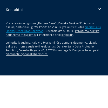
Kontaktai
Visos teisės saugomos „Danske Bank“. „Danske Bank A/S“ Lietuvos
filialas, Saltoniškių g. 7B, LT-08126 Vilnius, yra autorizuotas
Daniškosios
Finansų Priežiūros Tarnybos
. Susipažinkite su mūsų
Privatumo politika
,
naudojimo taisyklėmis
ir informacija apie
slapukus
.
Jei turite klausimų, kaip yra tvarkomi jūsų asmens duomenys, visada
galite su mumis susisiekti kreipiantis į Danske Bank Data Protection
Function, Bernstorffsgade 40, 1577 Kopenhaga V, Danija, arba el. paštu
DPOfunction@danskebank.com
.
Show
Hide
Show
Show
more
less
rows:
rows:
All
All
table
table
rows
rows