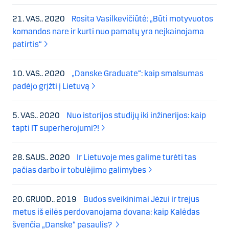
21. VAS.. 2020
Rosita Vasilkevičiūtė: „Būti motyvuotos
komandos nare ir kurti nuo pamatų yra neįkainojama
patirtis“
10. VAS.. 2020
„Danske Graduate“: kaip smalsumas
padėjo grįžti į Lietuvą
5. VAS.. 2020
Nuo istorijos studijų iki inžinerijos: kaip
tapti IT superherojumi?!
28. SAUS.. 2020
Ir Lietuvoje mes galime turėti tas
pačias darbo ir tobulėjimo galimybes
20. GRUOD.. 2019
Budos sveikinimai Jėzui ir trejus
metus iš eilės perdovanojama dovana: kaip Kalėdas
švenčia „Danske“ pasaulis?