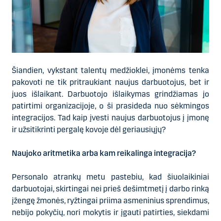
Šiandien, vykstant talentų medžioklei, įmonėms tenka
pakovoti ne tik pritraukiant naujus darbuotojus, bet ir
juos išlaikant. Darbuotojo išlaikymas grindžiamas jo
patirtimi organizacijoje, o ši prasideda nuo sėkmingos
integracijos. Tad kaip įvesti naujus darbuotojus į įmonę
ir užsitikrinti pergalę kovoje dėl geriausiųjų?
Naujoko aritmetika arba kam reikalinga integracija?
Personalo atrankų metu pastebiu, kad šiuolaikiniai
darbuotojai, skirtingai nei prieš dešimtmetį į darbo rinką
įžengę žmonės, ryžtingai priima asmeninius sprendimus,
nebijo pokyčių, nori mokytis ir įgauti patirties, siekdami