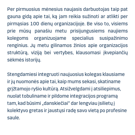
Per pirmuosius mėnesius naujasis darbuotojas taip pat
gauna gidą apie tai, ką jam reikia sužinoti ar atlikti per
pirmąsias 100 dienų organizacijoje. Be viso to, visiems
prie mūsų panašiu metu prisijungusiems naujiems
kolegoms organizuojame specialius susipažinimo
renginius. Jų metu gilinamos žinios apie organizacijos
struktūrą, viziją bei vertybes, klausomasi įkvepiančių
sėkmės istorijų.
Stengdamiesi integruoti naujuosius kolegas klausiame
ir jų nuomonės apie tai, kaip mums sekasi, skatiname
grįžtamojo ryšio kultūrą. Atsižvelgdami į atsiliepimus,
nuolat tobuliname ir pildome integracijos programą
tam, kad būsimi „danskiečiai“ dar lengviau įsilietų į
kolektyvo gretas ir jaustųsi radę savo vietą po profesine
saule.