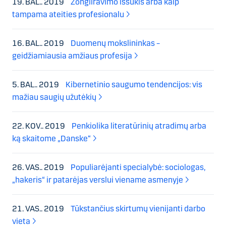
19. BAL.. 2019
Žongliravimo iššūkis arba kaip
tampama ateities profesionalu
16. BAL.. 2019
Duomenų mokslininkas –
geidžiamiausia amžiaus profesija
5. BAL.. 2019
Kibernetinio saugumo tendencijos: vis
mažiau saugių užutėkių
22. KOV.. 2019
Penkiolika literatūrinių atradimų arba
ką skaitome „Danske“
26. VAS.. 2019
Populiarėjanti specialybė: sociologas,
„hakeris“ ir patarėjas verslui viename asmenyje
21. VAS.. 2019
Tūkstančius skirtumų vienijanti darbo
vieta