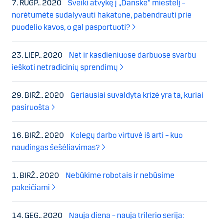
7. RUGP.. 2020
Sveiki atvykę į „Danske“ miestelį –
norėtumėte sudalyvauti hakatone, pabendrauti prie
puodelio kavos, o gal pasportuoti?
23. LIEP.. 2020
Net ir kasdieniuose darbuose svarbu
ieškoti netradicinių sprendimų
29. BIRŽ.. 2020
Geriausiai suvaldyta krizė yra ta, kuriai
pasiruošta
16. BIRŽ.. 2020
Kolegų darbo virtuvė iš arti – kuo
naudingas šešėliavimas?
1. BIRŽ.. 2020
Nebūkime robotais ir nebūsime
pakeičiami
14. GEG.. 2020
Nauja diena – nauja trilerio serija: