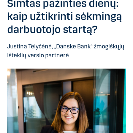
Šimtas pažinties dienų:
kaip užtikrinti sėkmingą
darbuotojo startą?
Justina Telyčėnė, „Danske Bank“ žmogiškųjų
išteklių verslo partnerė