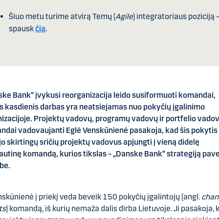
Šiuo metu turime atvirą Temų (
Agile
) integratoriaus poziciją 
spausk
čia
.
ke Bank“ įvykusi reorganizacija leido susiformuoti komandai,
s kasdienis darbas yra neatsiejamas nuo pokyčių įgalinimo
izacijoje. Projektų vadovų, programų vadovų ir portfelio vado
dai vadovaujanti Eglė Venskūnienė pasakoja, kad šis pokytis
o skirtingų sričių projektų vadovus apjungti į vieną didelę
autinę komandą, kurios tikslas – „Danske Bank“ strategiją pave
be.
nskūnienė į priekį veda beveik 150 pokyčių įgalintojų (angl.
chan
ts
) komandą, iš kurių nemaža dalis dirba Lietuvoje. Ji pasakoja, 