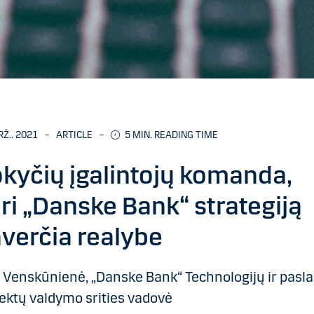
RŽ.. 2021
–
ARTICLE
–
5 MIN. READING TIME
kyčių įgalintojų komanda,
ri „Danske Bank“ strategiją
verčia realybe
 Venskūnienė, „Danske Bank“ Technologijų ir pasl
ektų valdymo srities vadovė