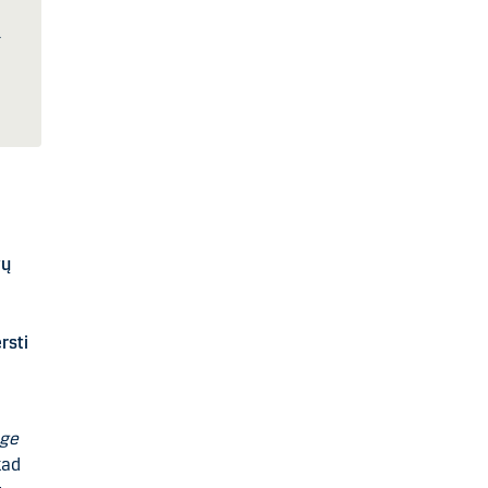
–
vų
rsti
ge
kad