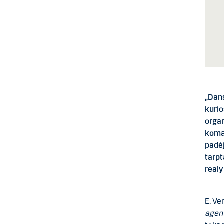
„Dans
kurio
organ
koman
padėj
tarpt
realy
E. Ve
agen