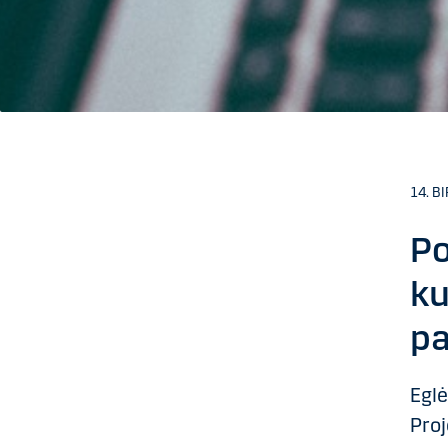
14. BI
Po
ku
pa
Eglė
Proj