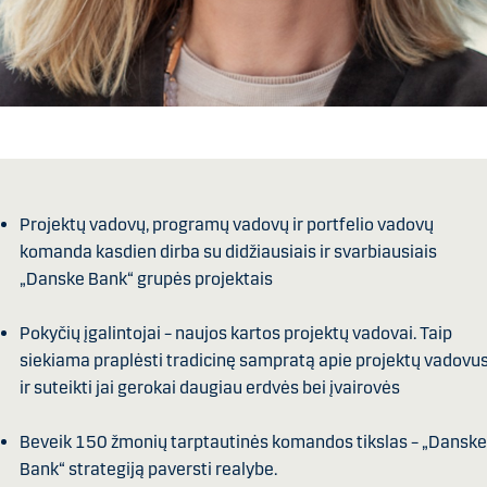
Projektų vadovų, programų vadovų ir portfelio vadovų
komanda kasdien dirba su didžiausiais ir svarbiausiais
„Danske Bank“ grupės projektais
Pokyčių įgalintojai – naujos kartos projektų vadovai. Taip
siekiama praplėsti tradicinę sampratą apie projektų vadovu
ir suteikti jai gerokai daugiau erdvės bei įvairovės
Beveik 150 žmonių tarptautinės komandos tikslas – „Danske
Bank“ strategiją paversti realybe.