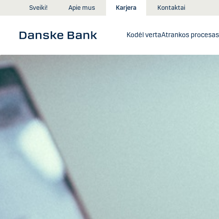
Skip to main content
Sveiki!
Apie mus
Karjera
Kontaktai
Kodėl verta
Atrankos procesas