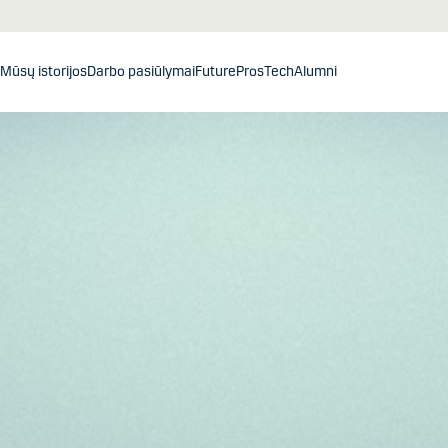
Mūsų istorijos
Darbo pasiūlymai
FuturePros
Tech
Alumni