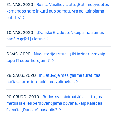
21. VAS.. 2020
Rosita Vasilkevičiūtė: „Būti motyvuotos
komandos nare ir kurti nuo pamatų yra neįkainojama
patirtis“
10. VAS.. 2020
„Danske Graduate“: kaip smalsumas
padėjo grįžti į Lietuvą
5. VAS.. 2020
Nuo istorijos studijų iki inžinerijos: kaip
tapti IT superherojumi?!
28. SAUS.. 2020
Ir Lietuvoje mes galime turėti tas
pačias darbo ir tobulėjimo galimybes
20. GRUOD.. 2019
Budos sveikinimai Jėzui ir trejus
metus iš eilės perdovanojama dovana: kaip Kalėdas
švenčia „Danske“ pasaulis?