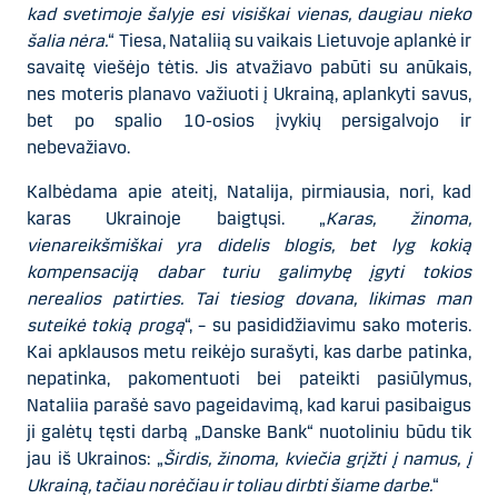
kad svetimoje šalyje esi visiškai vienas, daugiau nieko
šalia nėra.
“ Tiesa, Nataliią su vaikais Lietuvoje aplankė ir
savaitę viešėjo tėtis. Jis atvažiavo pabūti su anūkais,
nes moteris planavo važiuoti į Ukrainą, aplankyti savus,
bet po spalio 10-osios įvykių persigalvojo ir
nebevažiavo.
Kalbėdama apie ateitį, Natalija, pirmiausia, nori, kad
karas Ukrainoje baigtųsi. „
Karas, žinoma,
vienareikšmiškai yra didelis blogis, bet lyg kokią
kompensaciją dabar turiu galimybę įgyti tokios
nerealios patirties. Tai tiesiog dovana, likimas man
suteikė tokią progą
“, – su pasididžiavimu sako moteris.
Kai apklausos metu reikėjo surašyti, kas darbe patinka,
nepatinka, pakomentuoti bei pateikti pasiūlymus,
Nataliia parašė savo pageidavimą, kad karui pasibaigus
ji galėtų tęsti darbą „Danske Bank“ nuotoliniu būdu tik
jau iš Ukrainos: „
Širdis, žinoma, kviečia grįžti į namus, į
Ukrainą, tačiau norėčiau ir toliau dirbti šiame darbe.
“