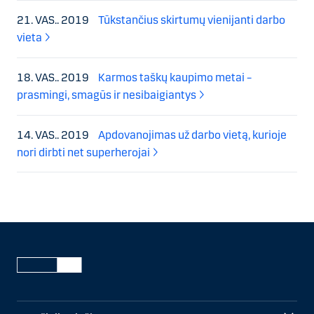
21. VAS.. 2019
Tūkstančius skirtumų vienijanti darbo
vieta
18. VAS.. 2019
Karmos taškų kaupimo metai –
prasmingi, smagūs ir nesibaigiantys
14. VAS.. 2019
Apdovanojimas už darbo vietą, kurioje
nori dirbti net superherojai