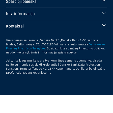
Sparčioji paieška
Kita informacija
Kontaktai
Visos teisės saugomos „Danske Bank“. „Danske Bank A/S“ Lietuvos
filialas, Saltoniškių g. 7B, LT-08126 Vilnius, yra autorizuotas
Daniškosios
Finansų Priežiūros Tarnybos
. Susipažinkite su mūsų
Privatumo politika
,
naudojimo taisyklėmis
ir informacija apie
slapukus
.
Jei turite klausimų, kaip yra tvarkomi jūsų asmens duomenys, visada
galite su mumis susisiekti kreipiantis į Danske Bank Data Protection
Function, Bernstorffsgade 40, 1577 Kopenhaga V, Danija, arba el. paštu
DPOfunction@danskebank.com
.
Show
Hide
Show
Show
more
less
rows:
rows: