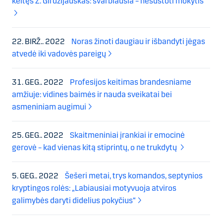
keitęs Ž. Girdzijauskas: svarbiausia – nesustoti mokytis
22. BIRŽ.. 2022
Noras žinoti daugiau ir išbandyti jėgas
atvedė iki vadovės pareigų
31. GEG.. 2022
Profesijos keitimas brandesniame
amžiuje: vidines baimės ir nauda sveikatai bei
asmeniniam augimui
25. GEG.. 2022
Skaitmeniniai įrankiai ir emocinė
gerovė – kad vienas kitą stiprintų, o ne trukdytų
5. GEG.. 2022
Šešeri metai, trys komandos, septynios
kryptingos rolės: „Labiausiai motyvuoja atviros
galimybės daryti didelius pokyčius“