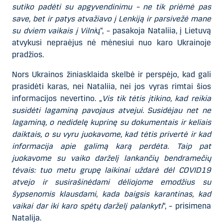
sutiko padėti su apgyvendinimu – ne tik priėmė pas
save, bet ir patys atvažiavo į Lenkiją ir parsivežė mane
su dviem vaikais į Vilni
ų“, – pasakoja Nataliia, į Lietuvą
atvykusi nepraėjus nė mėnesiui nuo karo Ukrainoje
pradžios.
Nors Ukrainos žiniasklaida skelbė ir perspėjo, kad gali
prasidėti karas, nei Nataliia, nei jos vyras rimtai šios
informacijos nevertino. „
Vis tik tėtis įtikino, kad reikia
susidėti lagaminą pavojaus atvejui. Susidėjau net ne
lagaminą, o nedidelę kuprinę su dokumentais ir keliais
daiktais, o su vyru juokavome, kad tėtis privertė ir kad
informacija apie galimą karą perdėta. Taip pat
juokavome su vaiko darželį lankančių bendramečių
tėvais: tuo metu grupę laikinai uždarė dėl COVID19
atvejo ir susirašinėdami dėliojome emodžius su
šypsenomis klausdami, kada baigsis karantinas, kad
vaikai dar iki karo spėtų darželį palankyti
“, – prisimena
Natalija.