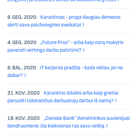
8. GEG.. 2020
Karantinas – proga daugiau dėmesio
skirti savo psichologinei sveikatai
4. GEG.. 2020
„Future Pros“ – arba kaip norą mokytis
paversti vertinga darbo patirtimi?
8. BAL.. 2020
IT karjeros pradžia – kada vėliau, jei ne
dabar?
31. KOV.. 2020
Karantino iššūkis arba kaip greitai
paruošti tūkstančius darbuotojų darbui iš namų?
18. KOV.. 2020
„Danske Bank“ dviratininkus suvienijusi
bendruomenė: čia kiekvienas ras savo veiklą