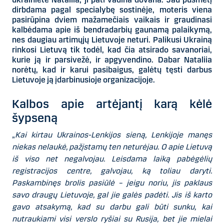
dirbdama pagal specialybę sostinėje, moteris viena
pasirūpina dviem mažamečiais vaikais ir graudinasi
kalbėdama apie iš bendradarbių gaunamą palaikymą,
nes daugiau artimųjų Lietuvoje neturi. Palikusi Ukrainą
rinkosi Lietuvą tik todėl, kad čia atsirado savanoriai,
kurie ją ir parsivežė, ir apgyvendino. Dabar Nataliia
norėtų, kad ir karui pasibaigus, galėtų tęsti darbus
Lietuvoje ją įdarbinusioje organizacijoje.
Kalbos apie artėjantį karą kėlė
šypseną
„
Kai kirtau Ukrainos-Lenkijos sieną, Lenkijoje manęs
niekas nelaukė, pažįstamų ten neturėjau. O apie Lietuvą
iš viso net negalvojau. Leisdama laiką pabėgėlių
registracijos centre, galvojau, ką toliau daryti.
Paskambinęs brolis pasiūlė – jeigu noriu, jis paklaus
savo draugų Lietuvoje, gal jie galės padėti. Jis iš karto
gavo atsakymą, kad su darbu gali būti sunku, kai
nutraukiami visi verslo ryšiai su Rusija, bet jie mielai