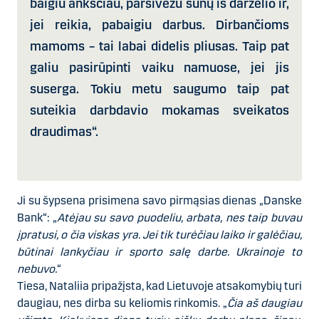
baigiu anksčiau, parsivežu sūnų iš darželio ir,
jei reikia, pabaigiu darbus. Dirbančioms
mamoms – tai labai didelis pliusas. Taip pat
galiu pasirūpinti vaiku namuose, jei jis
suserga. Tokiu metu saugumo taip pat
suteikia darbdavio mokamas sveikatos
draudimas“.
Ji su šypsena prisimena savo pirmąsias dienas „Danske
Bank“: „
Atėjau su savo puodeliu, arbata, nes taip buvau
įpratusi, o čia viskas yra. Jei tik turėčiau laiko ir galėčiau,
būtinai lankyčiau ir sporto salę darbe. Ukrainoje to
nebuvo.
“
Tiesa, Nataliia pripažįsta, kad Lietuvoje atsakomybių turi
daugiau, nes dirba su keliomis rinkomis. „
Čia aš daugiau