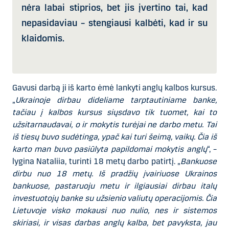
nėra labai stiprios, bet jis įvertino tai, kad
nepasidaviau – stengiausi kalbėti, kad ir su
klaidomis.
Gavusi darbą ji iš karto ėmė lankyti anglų kalbos kursus.
„
Ukrainoje dirbau dideliame tarptautiniame banke,
tačiau į kalbos kursus siųsdavo tik tuomet, kai to
užsitarnaudavai, o ir mokytis turėjai ne darbo metu. Tai
iš tiesų buvo sudėtinga, ypač kai turi šeimą, vaikų. Čia iš
karto man buvo pasiūlyta papildomai mokytis anglų
“, –
lygina Nataliia, turinti 18 metų darbo patirtį. „
Bankuose
dirbu nuo 18 metų. Iš pradžių įvairiuose Ukrainos
bankuose, pastaruoju metu ir ilgiausiai dirbau italų
investuotojų banke su užsienio valiutų operacijomis. Čia
Lietuvoje visko mokausi nuo nulio, nes ir sistemos
skiriasi, ir visas darbas anglų kalba, bet pavyksta, jau