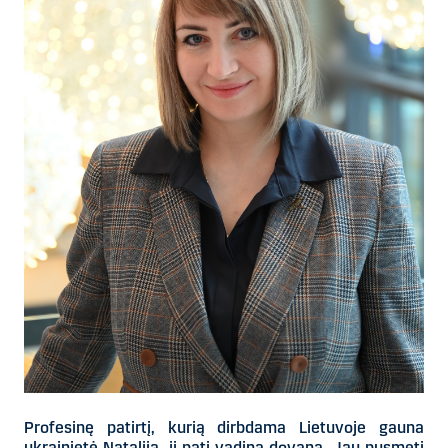
Profesinę patirtį, kurią dirbdama Lietuvoje gauna
ukrainietė Nataliia, ji pati vadina dovana. Jau pusmetį