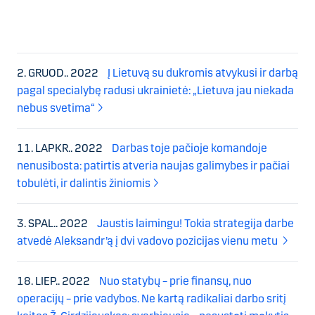
2. GRUOD.. 2022
Į Lietuvą su dukromis atvykusi ir darbą
pagal specialybę radusi ukrainietė: „Lietuva jau niekada
nebus svetima“
11. LAPKR.. 2022
Darbas toje pačioje komandoje
nenusibosta: patirtis atveria naujas galimybes ir pačiai
tobulėti, ir dalintis žiniomis
3. SPAL.. 2022
Jaustis laimingu! Tokia strategija darbe
atvedė Aleksandr’ą į dvi vadovo pozicijas vienu metu
18. LIEP.. 2022
Nuo statybų – prie finansų, nuo
operacijų – prie vadybos. Ne kartą radikaliai darbo sritį