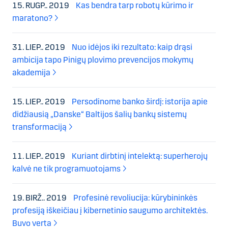
15. RUGP.. 2019
Kas bendra tarp robotų kūrimo ir
maratono?
31. LIEP.. 2019
Nuo idėjos iki rezultato: kaip drąsi
ambicija tapo Pinigų plovimo prevencijos mokymų
akademija
15. LIEP.. 2019
Persodinome banko širdį: istorija apie
didžiausią „Danske“ Baltijos šalių bankų sistemų
transformaciją
11. LIEP.. 2019
Kuriant dirbtinį intelektą: superherojų
kalvė ne tik programuotojams
19. BIRŽ.. 2019
Profesinė revoliucija: kūrybininkės
profesiją iškeičiau į kibernetinio saugumo architektės.
Buvo verta