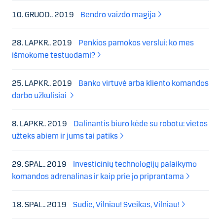
10. GRUOD.. 2019
Bendro vaizdo magija
28. LAPKR.. 2019
Penkios pamokos verslui: ko mes
išmokome testuodami?
25. LAPKR.. 2019
Banko virtuvė arba kliento komandos
darbo užkulisiai
8. LAPKR.. 2019
Dalinantis biuro kėde su robotu: vietos
užteks abiem ir jums tai patiks
29. SPAL.. 2019
Investicinių technologijų palaikymo
komandos adrenalinas ir kaip prie jo priprantama
18. SPAL.. 2019
Sudie, Vilniau! Sveikas, Vilniau!