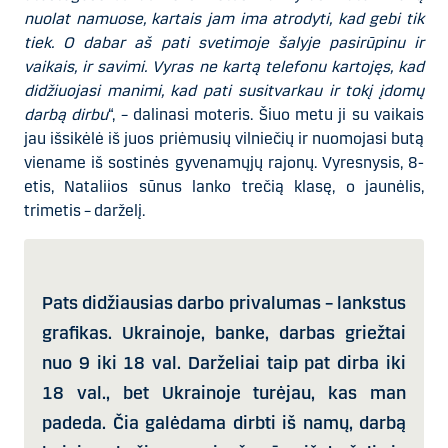
nuolat namuose, kartais jam ima atrodyti, kad gebi tik
tiek. O dabar aš pati svetimoje šalyje pasirūpinu ir
vaikais, ir savimi. Vyras ne kartą telefonu kartojęs, kad
didžiuojasi manimi, kad pati susitvarkau ir tokį įdomų
darbą dirbu
“, – dalinasi moteris. Šiuo metu ji su vaikais
jau išsikėlė iš juos priėmusių vilniečių ir nuomojasi butą
viename iš sostinės gyvenamųjų rajonų. Vyresnysis, 8-
etis, Nataliios sūnus lanko trečią klasę, o jaunėlis,
trimetis
–
darželį.
Pats didžiausias darbo privalumas – lankstus
grafikas. Ukrainoje, banke, darbas griežtai
nuo 9 iki 18 val. Darželiai taip pat dirba iki
18 val., bet Ukrainoje turėjau, kas man
padeda. Čia galėdama dirbti iš namų, darbą