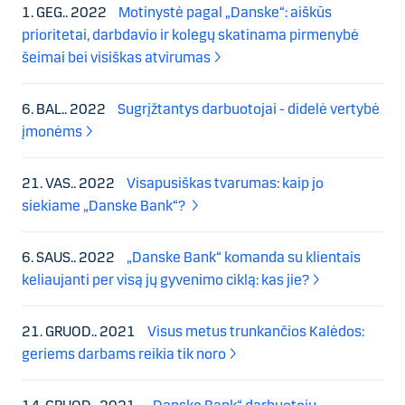
1. GEG.. 2022
Motinystė pagal „Danske“: aiškūs
prioritetai, darbdavio ir kolegų skatinama pirmenybė
šeimai bei visiškas atvirumas
6. BAL.. 2022
Sugrįžtantys darbuotojai - didelė vertybė
įmonėms
21. VAS.. 2022
Visapusiškas tvarumas: kaip jo
siekiame „Danske Bank“?
6. SAUS.. 2022
„Danske Bank“ komanda su klientais
keliaujanti per visą jų gyvenimo ciklą: kas jie?
21. GRUOD.. 2021
Visus metus trunkančios Kalėdos:
geriems darbams reikia tik noro