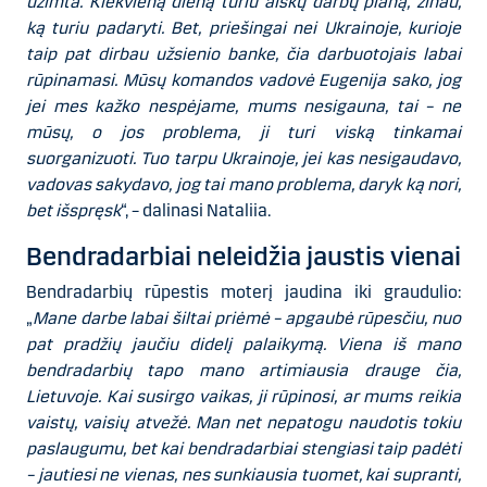
užimta. Kiekvieną dieną turiu aiškų darbų planą, žinau,
ką turiu padaryti. Bet, priešingai nei Ukrainoje, kurioje
taip pat dirbau užsienio banke, čia darbuotojais labai
rūpinamasi. Mūsų komandos vadovė Eugenija sako, jog
jei mes kažko nespėjame, mums nesigauna, tai – ne
mūsų, o jos problema, ji turi viską tinkamai
suorganizuoti. Tuo tarpu Ukrainoje, jei kas nesigaudavo,
vadovas sakydavo, jog tai mano problema, daryk ką nori,
bet išspręsk
“, – dalinasi Nataliia.
Bendradarbiai neleidžia jaustis vienai
Bendradarbių rūpestis moterį jaudina iki graudulio:
„
Mane darbe labai šiltai priėmė – apgaubė rūpesčiu, nuo
pat pradžių jaučiu didelį palaikymą. Viena iš mano
bendradarbių tapo mano artimiausia drauge čia,
Lietuvoje. Kai susirgo vaikas, ji rūpinosi, ar mums reikia
vaistų, vaisių atvežė. Man net nepatogu naudotis tokiu
paslaugumu, bet kai bendradarbiai stengiasi taip padėti
– jautiesi ne vienas, nes sunkiausia tuomet, kai supranti,