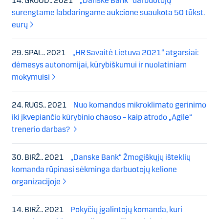
14. GRUOD.. 2021
„Danske Bank“ darbuotojų
surengtame labdaringame aukcione suaukota 50 tūkst.
eurų
29. SPAL.. 2021
„HR Savaitė Lietuva 2021“ atgarsiai:
dėmesys autonomijai, kūrybiškumui ir nuolatiniam
mokymuisi
24. RUGS.. 2021
Nuo komandos mikroklimato gerinimo
iki įkvepiančio kūrybinio chaoso – kaip atrodo „Agile“
trenerio darbas?
30. BIRŽ.. 2021
„Danske Bank“ Žmogiškųjų išteklių
komanda rūpinasi sėkminga darbuotojų kelione
organizacijoje
14. BIRŽ.. 2021
Pokyčių įgalintojų komanda, kuri