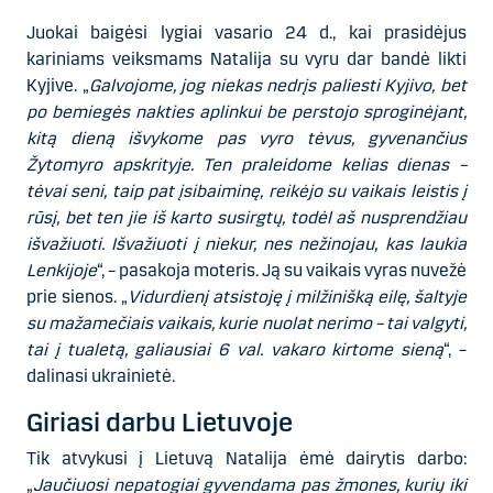
Juokai baigėsi lygiai vasario 24 d., kai prasidėjus
kariniams veiksmams Natalija su vyru dar bandė likti
Kyjive. „
Galvojome, jog niekas nedrįs paliesti Kyjivo, bet
po bemiegės nakties aplinkui be perstojo sproginėjant,
kitą dieną išvykome pas vyro tėvus, gyvenančius
Žytomyro apskrityje. Ten praleidome kelias dienas –
tėvai seni, taip pat įsibaiminę, reikėjo su vaikais leistis į
rūsį, bet ten jie iš karto susirgtų, todėl aš nusprendžiau
išvažiuoti. Išvažiuoti į niekur, nes nežinojau, kas laukia
Lenkijoje
“, – pasakoja moteris. Ją su vaikais vyras nuvežė
prie sienos. „
Vidurdienį atsistoję į milžinišką eilę, šaltyje
su mažamečiais vaikais, kurie nuolat nerimo – tai valgyti,
tai į tualetą, galiausiai 6 val. vakaro kirtome sieną
“, –
dalinasi ukrainietė.
Giriasi darbu Lietuvoje
Tik atvykusi į Lietuvą Natalija ėmė dairytis darbo:
„
Jaučiuosi nepatogiai gyvendama pas žmones, kurių iki