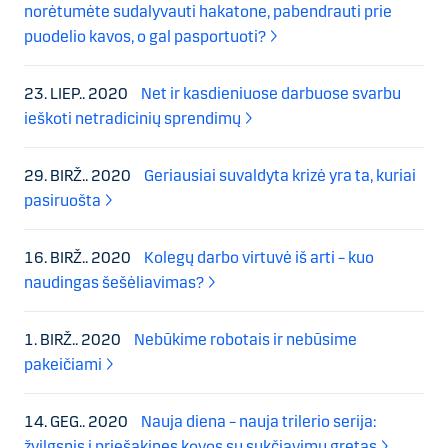
norėtumėte sudalyvauti hakatone, pabendrauti prie
puodelio kavos, o gal pasportuoti?
23. LIEP.. 2020
Net ir kasdieniuose darbuose svarbu
ieškoti netradicinių sprendimų
29. BIRŽ.. 2020
Geriausiai suvaldyta krizė yra ta, kuriai
pasiruošta
16. BIRŽ.. 2020
Kolegų darbo virtuvė iš arti – kuo
naudingas šešėliavimas?
1. BIRŽ.. 2020
Nebūkime robotais ir nebūsime
pakeičiami
14. GEG.. 2020
Nauja diena – nauja trilerio serija:
žvilgsnis į priešakines kovos su sukčiavimu gretas