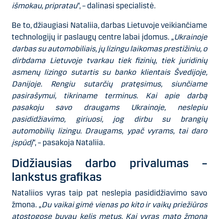
išmokau, pripratau
“, – dalinasi specialistė.
Be to, džiaugiasi Nataliia, darbas Lietuvoje veikiančiame
technologijų ir paslaugų centre labai įdomus. „
Ukrainoje
darbas su automobiliais, jų lizingu laikomas prestižiniu, o
dirbdama Lietuvoje tvarkau tiek fizinių, tiek juridinių
asmenų lizingo sutartis su banko klientais Švedijoje,
Danijoje. Rengiu sutarčių pratęsimus, siunčiame
pasirašymui, tikriname terminus. Kai apie darbą
pasakoju savo draugams Ukrainoje, neslepiu
pasididžiavimo, giriuosi, jog dirbu su brangių
automobilių lizingu. Draugams, ypač vyrams, tai daro
įspūdį
“, – pasakoja Nataliia.
Didžiausias darbo privalumas –
lankstus grafikas
Nataliios vyras taip pat neslepia pasididžiavimo savo
žmona. „
Du vaikai gimė vienas po kito ir vaikų priežiūros
atostogose buvau kelis metus. Kai vyras mato žmoną