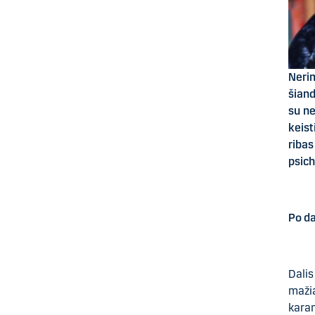
Neri
šiand
su ne
keist
riba
psich
Po da
Dali
mažia
karan