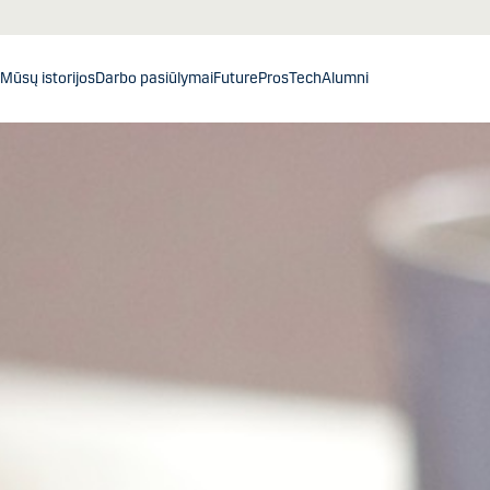
Mūsų istorijos
Darbo pasiūlymai
FuturePros
Tech
Alumni