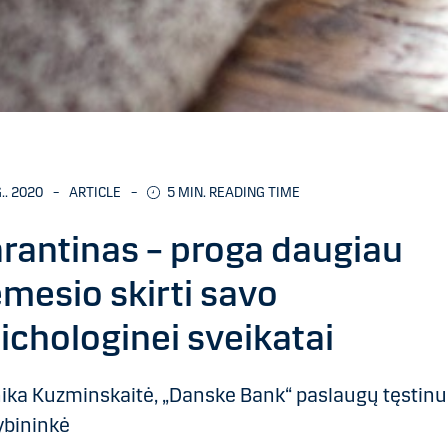
.. 2020
–
ARTICLE
–
5 MIN. READING TIME
rantinas – proga daugiau
mesio skirti savo
ichologinei sveikatai
ika Kuzminskaitė, „Danske Bank“ paslaugų tęstin
ybininkė