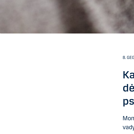
8. GEG
Ka
dė
ps
Mon
vad