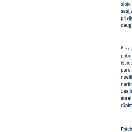
šioje
sesi
prisi
daug 
Šie i
pobū
išsi
parei
neeil
nerim
Sesij
sute
rūpi
Psich