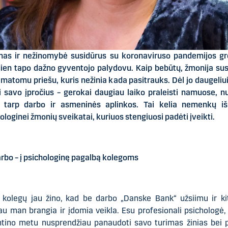
mas ir nežinomybė susidūrus su koronaviruso pandemijos g
ien tapo dažno gyventojo palydovu. Kaip bebūtų, žmonija su
matomu priešu, kuris nežinia kada pasitrauks. Dėl jo daugeliu
i savo įpročius – gerokai daugiau laiko praleisti namuose, nu
s tarp darbo ir asmeninės aplinkos. Tai kelia nemenkų iš
ologinei žmonių sveikatai, kuriuos stengiuosi padėti įveikti.
rbo – į psichologinę pagalbą kolegoms
s kolegų jau žino, kad be darbo „Danske Bank“ užsiimu ir ki
u man brangia ir įdomia veikla. Esu profesionali psichologė,
tino metu nusprendžiau panaudoti savo turimas žinias bei p