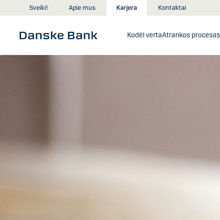
Skip to main content
Sveiki!
Apie mus
Karjera
Kontaktai
Kodėl verta
Atrankos procesas