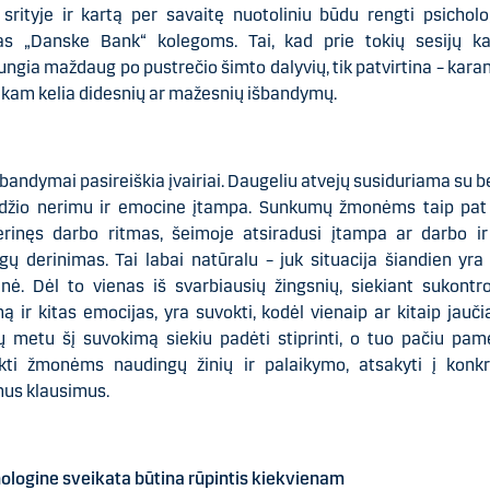
 srityje ir kartą per savaitę nuotoliniu būdu rengti psichol
jas „Danske Bank“ kolegoms. Tai, kad prie tokių sesijų ka
jungia maždaug po pustrečio šimto dalyvių, tik patvirtina – kara
kam kelia didesnių ar mažesnių išbandymų.
šbandymai pasireiškia įvairiai. Daugeliu atvejų susiduriama su 
džio nerimu ir emocine įtampa. Sunkumų žmonėms taip pat 
derinęs darbo ritmas, šeimoje atsiradusi įtampa ar darbo ir
gų derinimas. Tai labai natūralu – juk situacija šiandien yra 
inė. Dėl to vienas iš svarbiausių žingsnių, siekiant sukontro
ą ir kitas emocijas, yra suvokti, kodėl vienaip ar kitaip jauč
ų metu šį suvokimą siekiu padėti stiprinti, o tuo pačiu pam
ikti žmonėms naudingų žinių ir palaikymo, atsakyti į konkr
mus klausimus.
ologine sveikata būtina rūpintis kiekvienam