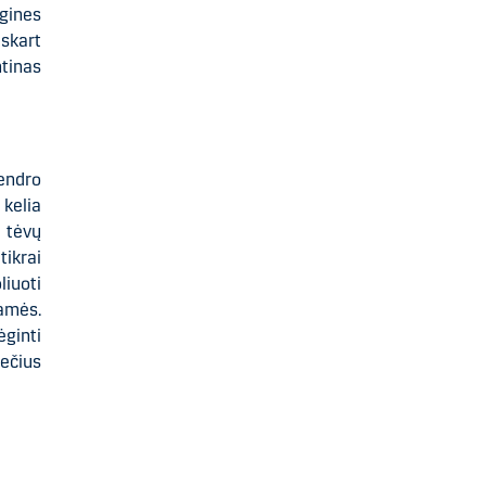
ogines
skart
ntinas
bendro
kelia
 tėvų
tikrai
liuoti
iamės.
ėginti
ečius