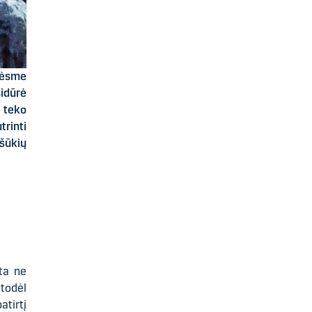
rėsme
sidūrė
i teko
trinti
šūkių
ta ne
 todėl
atirtį