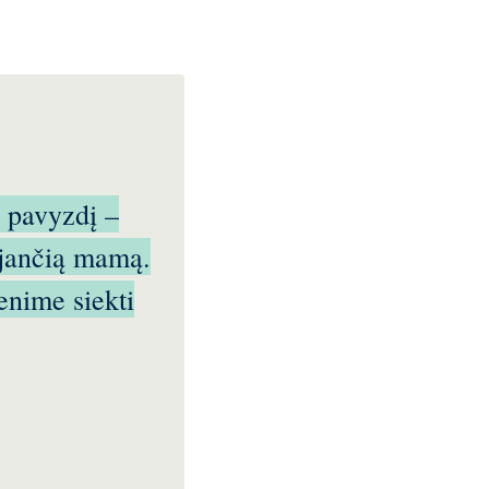
 pavyzdį –
ojančią mamą.
enime siekti