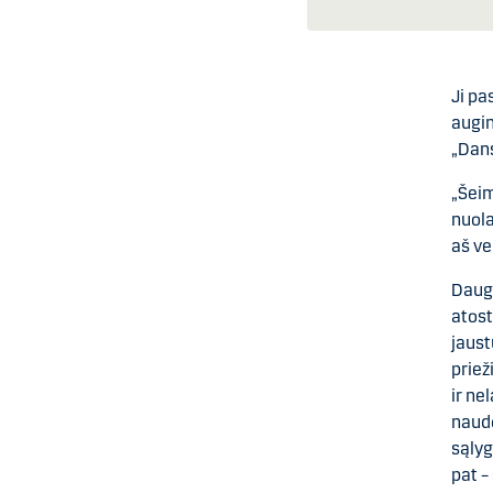
Ji pa
augin
„Dans
„Šeim
nuola
aš ve
Daugi
atost
jaust
priež
ir ne
naudo
sąlyg
pat –