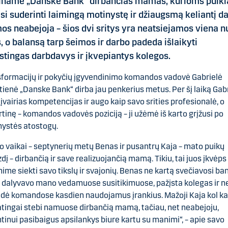
iname „Danske Bank“ dirbančias mamas, kurioms puiki
si suderinti laimingą motinystę ir džiaugsmą keliantį da
s neabejoja – šios dvi sritys yra neatsiejamos viena n
s, o balansą tarp šeimos ir darbo padeda išlaikyti
stingas darbdavys ir įkvepiantys kolegos.
formacijų ir pokyčių įgyvendinimo komandos vadovė Gabrielė
ienė „Danske Bank“ dirba jau penkerius metus. Per šį laiką Gab
įvairias kompetencijas ir augo kaip savo srities profesionalė, o
tinę – komandos vadovės poziciją – ji užėmė iš karto grįžusi po
ystės atostogų.
 vaikai – septynerių metų Benas ir pusantrų Kaja – mato puikų
dį – dirbančią ir save realizuojančią mamą. Tikiu, tai juos įkvėps
ime siekti savo tikslų ir svajonių. Benas ne kartą svečiavosi ba
 dalyvavo mano vedamuose susitikimuose, pažįsta kolegas ir n
dė komandose kasdien naudojamus įrankius. Mažoji Kaja kol kas
tingai stebi namuose dirbančią mamą, tačiau, net neabejoju,
tinui pasibaigus apsilankys biure kartu su manimi“, – apie savo