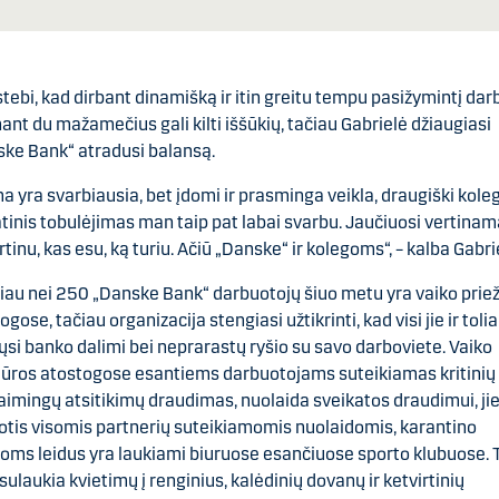
stebi, kad dirbant dinamišką ir itin greitu tempu pasižymintį dar
ant du mažamečius gali kilti iššūkių, tačiau Gabrielė džiaugiasi
ke Bank“ atradusi balansą.
a yra svarbiausia, bet įdomi ir prasminga veikla, draugiški koleg
tinis tobulėjimas man taip pat labai svarbu. Jaučiuosi vertinama
rtinu, kas esu, ką turiu. Ačiū „Danske“ ir kolegoms“, – kalba Gabri
au nei 250 „Danske Bank“ darbuotojų šiuo metu yra vaiko prie
ogose, tačiau organizacija stengiasi užtikrinti, kad visi jie ir toli
ųsi banko dalimi bei neprarastų ryšio su savo darboviete. Vaiko
iūros atostogose esantiems darbuotojams suteikiamas kritinių 
laimingų atsitikimų draudimas, nuolaida sveikatos draudimui, jie
tis visomis partnerių suteikiamomis nuolaidomis, karantino
oms leidus yra laukiami biuruose esančiuose sporto klubuose. 
 sulaukia kvietimų į renginius, kalėdinių dovanų ir ketvirtinių