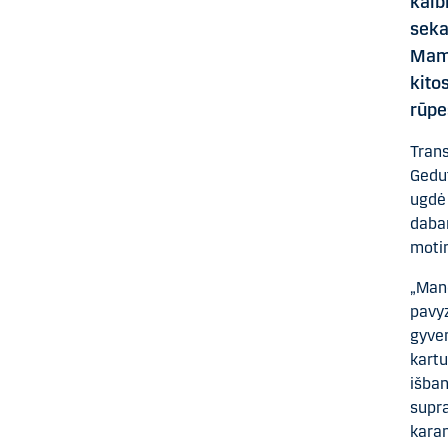
kalb
seka
Mamo
kito
rūpe
Trans
Gedut
ugdė 
dabar
motin
„Mano
pavyz
gyven
kartu
išban
supra
karan