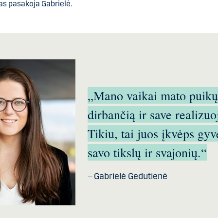
as pasakoja Gabrielė.
„Mano vaikai mato puikų
dirbančią ir save realizu
Tikiu, tai juos įkvėps gyv
savo tikslų ir svajonių.“
Gabrielė Gedutienė