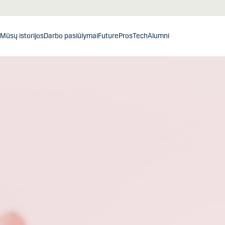
Mūsų istorijos
Darbo pasiūlymai
FuturePros
Tech
Alumni