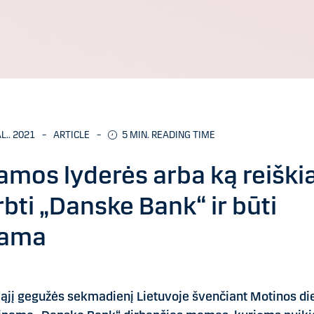
L.. 2021
–
ARTICLE
–
5 MIN. READING TIME
mos lyderės arba ką reiški
rbti „Danske Bank“ ir būti
ama
ąjį gegužės sekmadienį Lietuvoje švenčiant Motinos di