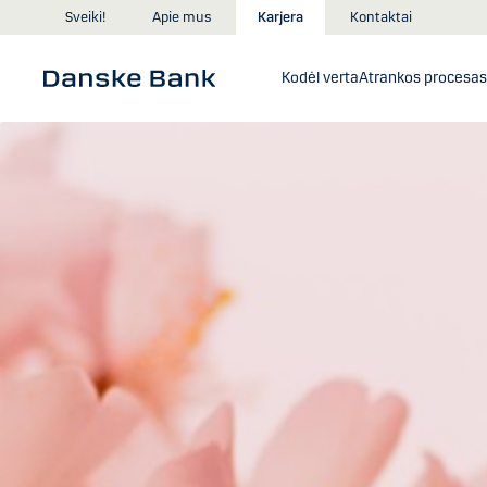
Skip to main content
Sveiki!
Apie mus
Karjera
Kontaktai
Kodėl verta
Atrankos procesas