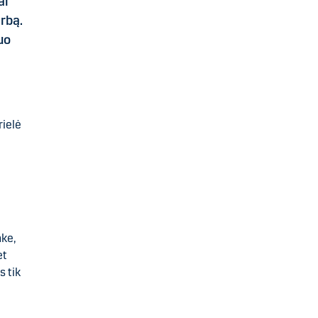
ai
rbą.
uo
rielė
nke,
et
 tik