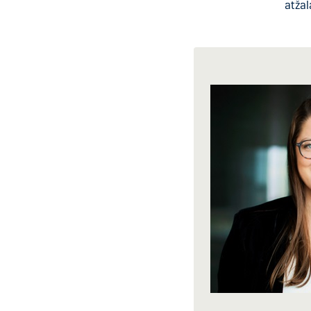
atžal