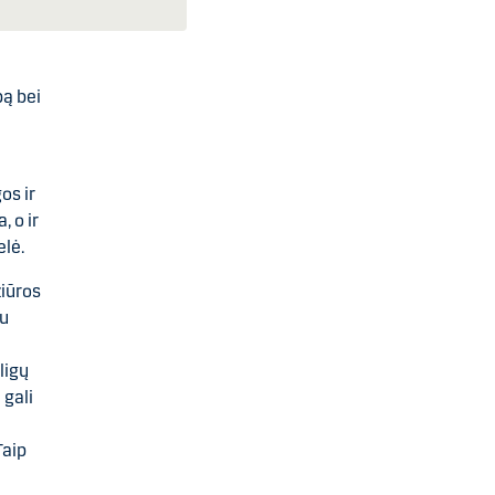
bą bei
os ir
, o ir
elė.
žiūros
au
ligų
 gali
Taip