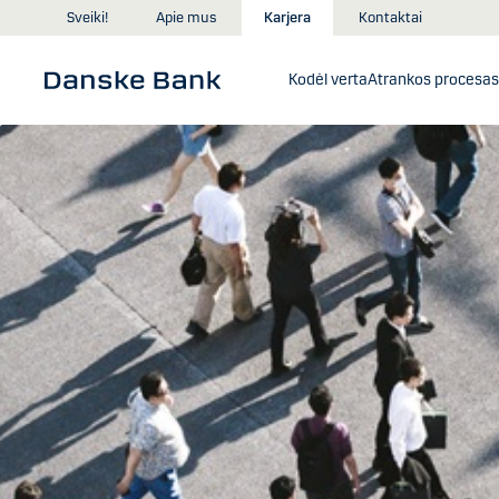
Skip to main content
Sveiki!
Apie mus
Karjera
Kontaktai
Kodėl verta
Atrankos procesas