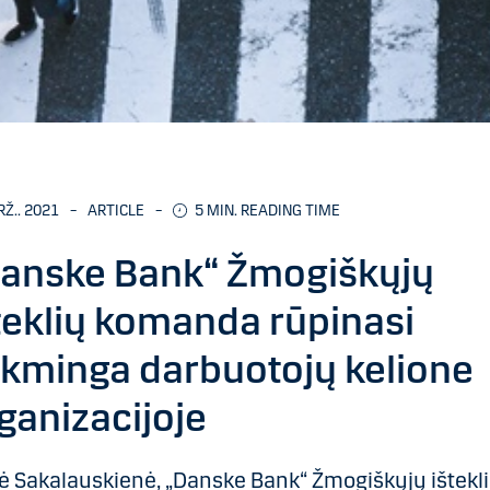
RŽ.. 2021
–
ARTICLE
–
5 MIN. READING TIME
anske Bank“ Žmogiškųjų
teklių komanda rūpinasi
kminga darbuotojų kelione
ganizacijoje
ė Sakalauskienė, „Danske Bank“ Žmogiškųjų ištekl