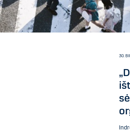
30. BI
„D
iš
sė
or
Indr