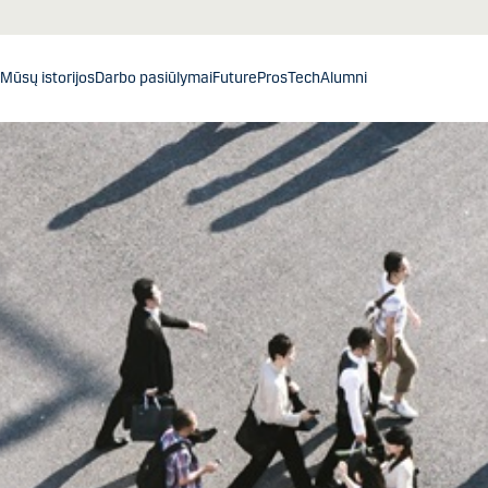
Mūsų istorijos
Darbo pasiūlymai
FuturePros
Tech
Alumni