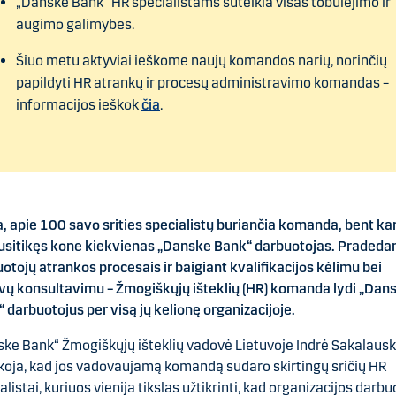
„Danske Bank“ HR specialistams suteikia visas tobulėjimo ir
augimo galimybes.
Šiuo metu aktyviai ieškome naujų komandos narių, norinčių
papildyti HR atrankų ir procesų administravimo komandas –
informacijos ieškok
čia
.
a, apie 100 savo srities specialistų buriančia komanda, bent ka
usitikęs kone kiekvienas „Danske Bank“ darbuotojas. Pradeda
otojų atrankos procesais ir baigiant kvalifikacijos kėlimu bei
ų konsultavimu – Žmogiškųjų išteklių (HR) komanda lydi „Dan
 darbuotojus per visą jų kelionę organizacijoje.
ke Bank“ Žmogiškųjų išteklių vadovė Lietuvoje Indrė Sakalaus
oja, kad jos vadovaujamą komandą sudaro skirtingų sričių HR
alistai, kuriuos vienija tikslas užtikrinti, kad organizacijos darbu