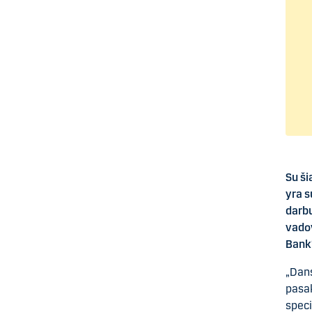
Su ši
yra s
darbu
vadov
Bank“
„Dans
pasak
speci