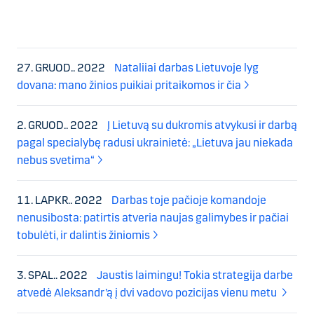
27. GRUOD.. 2022
Nataliiai darbas Lietuvoje lyg
dovana: mano žinios puikiai pritaikomos ir čia
2. GRUOD.. 2022
Į Lietuvą su dukromis atvykusi ir darbą
pagal specialybę radusi ukrainietė: „Lietuva jau niekada
nebus svetima“
11. LAPKR.. 2022
Darbas toje pačioje komandoje
nenusibosta: patirtis atveria naujas galimybes ir pačiai
tobulėti, ir dalintis žiniomis
3. SPAL.. 2022
Jaustis laimingu! Tokia strategija darbe
atvedė Aleksandr’ą į dvi vadovo pozicijas vienu metu