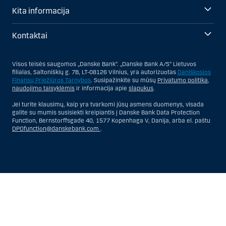
Kita informacija
Kontaktai
Visos teisės saugomos „Danske Bank“. „Danske Bank A/S“ Lietuvos
filialas, Saltoniškių g. 7B, LT-08126 Vilnius, yra autorizuotas
Daniškosios
Finansų Priežiūros Tarnybos
. Susipažinkite su mūsų
Privatumo politika
,
naudojimo taisyklėmis
ir informacija apie
slapukus
.
Jei turite klausimų, kaip yra tvarkomi jūsų asmens duomenys, visada
galite su mumis susisiekti kreipiantis į Danske Bank Data Protection
Function, Bernstorffsgade 40, 1577 Kopenhaga V, Danija, arba el. paštu
DPOfunction@danskebank.com
.
Show
Hide
Show
Show
more
less
rows:
rows:
All
All