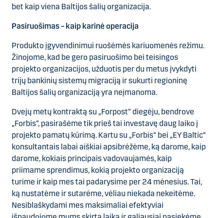
bet kaip viena Baltijos šalių organizacija.
Pasiruošimas – kaip karinė operacija
Produkto įgyvendinimui ruošėmės kariuomenės režimu.
Žinojome, kad be gero pasiruošimo bei teisingos
projekto organizacijos, užduotis per du metus įvykdyti
trijų bankinių sistemų migraciją ir sukurti regioninę
Baltijos šalių organizaciją yra neįmanoma.
Dvejų metų kontraktą su „Forpost“ diegėju, bendrove
„Forbis“, pasirašėme tik prieš tai investavę daug laiko į
projekto pamatų kūrimą. Kartu su „Forbis“ bei „EY Baltic“
konsultantais labai aiškiai apsibrėžėme, ką darome, kaip
darome, kokiais principais vadovaujamės, kaip
priimame sprendimus, kokią projekto organizaciją
turime ir kaip mes tai padarysime per 24 mėnesius. Tai,
ką nustatėme ir sutarėme, vėliau niekada nekeitėme.
Nesiblaškydami mes maksimaliai efektyviai
išnaudojome mums skirtą laiką ir galiausiai pasiekėme