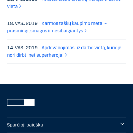
vieta
18. VAS.. 2019
Karmos taškų kaupimo metai –
prasmingi, smagūs ir nesibaigiantys
14. VAS.. 2019
Apdovanojimas už darbo vietą, kurioje
nori dirbti net superherojai
Sparčioji paieška