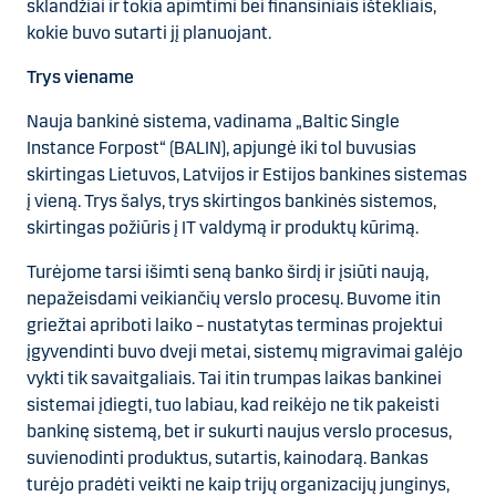
sklandžiai ir tokia apimtimi bei finansiniais ištekliais,
kokie buvo sutarti jį planuojant.
Trys viename
Nauja bankinė sistema, vadinama „Baltic Single
Instance Forpost“ (BALIN), apjungė iki tol buvusias
skirtingas Lietuvos, Latvijos ir Estijos bankines sistemas
į vieną. Trys šalys, trys skirtingos bankinės sistemos,
skirtingas požiūris į IT valdymą ir produktų kūrimą.
Turėjome tarsi išimti seną banko širdį ir įsiūti naują,
nepažeisdami veikiančių verslo procesų. Buvome itin
griežtai apriboti laiko – nustatytas terminas projektui
įgyvendinti buvo dveji metai, sistemų migravimai galėjo
vykti tik savaitgaliais. Tai itin trumpas laikas bankinei
sistemai įdiegti, tuo labiau, kad reikėjo ne tik pakeisti
bankinę sistemą, bet ir sukurti naujus verslo procesus,
suvienodinti produktus, sutartis, kainodarą. Bankas
turėjo pradėti veikti ne kaip trijų organizacijų junginys,