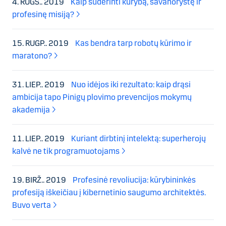
4. RUGS.. 2019
Kaip suderinti kūrybą, savanorystę ir
profesinę misiją?
15. RUGP.. 2019
Kas bendra tarp robotų kūrimo ir
maratono?
31. LIEP.. 2019
Nuo idėjos iki rezultato: kaip drąsi
ambicija tapo Pinigų plovimo prevencijos mokymų
akademija
11. LIEP.. 2019
Kuriant dirbtinį intelektą: superherojų
kalvė ne tik programuotojams
19. BIRŽ.. 2019
Profesinė revoliucija: kūrybininkės
profesiją iškeičiau į kibernetinio saugumo architektės.
Buvo verta