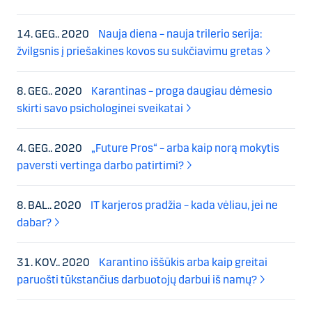
14. GEG.. 2020
Nauja diena – nauja trilerio serija:
žvilgsnis į priešakines kovos su sukčiavimu gretas
8. GEG.. 2020
Karantinas – proga daugiau dėmesio
skirti savo psichologinei sveikatai
4. GEG.. 2020
„Future Pros“ – arba kaip norą mokytis
paversti vertinga darbo patirtimi?
8. BAL.. 2020
IT karjeros pradžia – kada vėliau, jei ne
dabar?
31. KOV.. 2020
Karantino iššūkis arba kaip greitai
paruošti tūkstančius darbuotojų darbui iš namų?