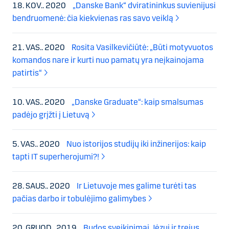
18. KOV.. 2020
„Danske Bank“ dviratininkus suvienijusi
bendruomenė: čia kiekvienas ras savo veiklą
21. VAS.. 2020
Rosita Vasilkevičiūtė: „Būti motyvuotos
komandos nare ir kurti nuo pamatų yra neįkainojama
patirtis“
10. VAS.. 2020
„Danske Graduate“: kaip smalsumas
padėjo grįžti į Lietuvą
5. VAS.. 2020
Nuo istorijos studijų iki inžinerijos: kaip
tapti IT superherojumi?!
28. SAUS.. 2020
Ir Lietuvoje mes galime turėti tas
pačias darbo ir tobulėjimo galimybes
20. GRUOD.. 2019
Budos sveikinimai Jėzui ir trejus