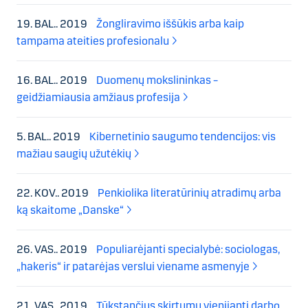
19. BAL.. 2019
Žongliravimo iššūkis arba kaip
tampama ateities profesionalu
16. BAL.. 2019
Duomenų mokslininkas –
geidžiamiausia amžiaus profesija
5. BAL.. 2019
Kibernetinio saugumo tendencijos: vis
mažiau saugių užutėkių
22. KOV.. 2019
Penkiolika literatūrinių atradimų arba
ką skaitome „Danske“
26. VAS.. 2019
Populiarėjanti specialybė: sociologas,
„hakeris“ ir patarėjas verslui viename asmenyje
21. VAS.. 2019
Tūkstančius skirtumų vienijanti darbo