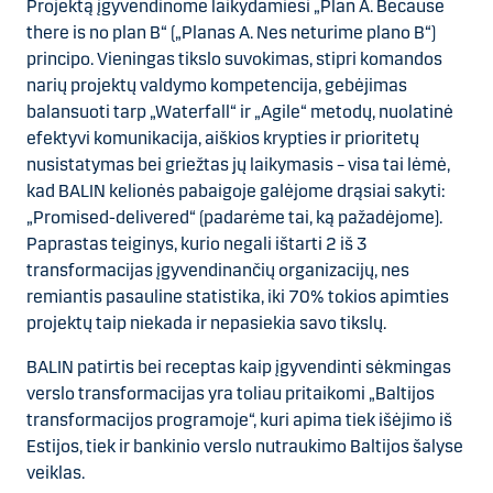
Projektą įgyvendinome laikydamiesi „Plan A. Because
there is no plan B“ („Planas A. Nes neturime plano B“)
principo. Vieningas tikslo suvokimas, stipri komandos
narių projektų valdymo kompetencija, gebėjimas
balansuoti tarp „Waterfall“ ir „Agile“ metodų, nuolatinė
efektyvi komunikacija, aiškios krypties ir prioritetų
nusistatymas bei griežtas jų laikymasis – visa tai lėmė,
kad BALIN kelionės pabaigoje galėjome drąsiai sakyti:
„Promised-delivered“ (padarėme tai, ką pažadėjome).
Paprastas teiginys, kurio negali ištarti 2 iš 3
transformacijas įgyvendinančių organizacijų, nes
remiantis pasauline statistika, iki 70
% toki
os apimties
projektų taip niekada ir nepasiekia savo tikslų.
BALIN patirtis bei receptas kaip įgyvendinti sėkmingas
verslo transformacijas yra toliau pritaikomi „Baltijos
transformacijos programoje“, kuri apima tiek išėjimo iš
Estijos, tiek ir bankinio verslo nutraukimo Baltijos šalyse
veiklas.