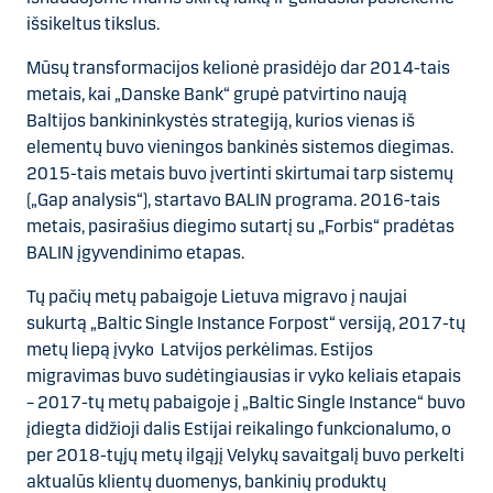
išsikeltus tikslus.
Mūsų transformacijos kelionė prasidėjo dar 2014-tais
metais, kai „Danske Bank“ grupė patvirtino naują
Baltijos bankininkystės strategiją, kurios vienas iš
elementų buvo vieningos bankinės sistemos diegimas.
2015-tais metais buvo įvertinti skirtumai tarp sistemų
(„Gap analysis“), startavo BALIN programa. 2016-tais
metais, pasirašius diegimo sutartį su „Forbis“ pradėtas
BALIN įgyvendinimo etapas.
Tų pačių metų pabaigoje Lietuva migravo į naujai
sukurtą „Baltic Single Instance Forpost“ versiją, 2017-tų
metų liepą įvyko Latvijos perkėlimas. Estijos
migravimas buvo sudėtingiausias ir vyko keliais etapais
– 2017-tų metų pabaigoje į „Baltic Single Instance“ buvo
įdiegta didžioji dalis Estijai reikalingo funkcionalumo, o
per 2018-tųjų metų ilgąjį Velykų savaitgalį buvo perkelti
aktualūs klientų duomenys, bankinių produktų