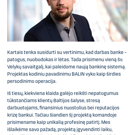
Kartais tenka susidurti su vertinimu, kad darbas banke –
patogus, nuobodokas ir lėtas. Tada prisimenu vieną šv.
Velykų savaitgalį, kai paleidome naują bankinę sistemą.
Projektas kodiniu pavadinimu BALIN vyko kaip širdies
persodinimo operacija.
Iš tiesų, kiekviena klaida galėjo reikšti nepatogumus
tūkstančiams klientų Baltijos šalyse, stresą
darbuotojams, finansinius nuostolius bei
reputacijos
krizę
bankui. Tačiau šiandien šį projektą komandoje
prisimename kaip unikalią profesinę patirtį. Mes
išlaikėme savo pažadą, projektą įgyvendinti laiku,