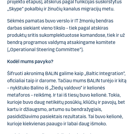
projekto etapus), atskirus pagal funkcijas suskirstytus
„Skype“ pokalbių ir žinučių kanalus migracijų metu.
Sėkmės pamatas buvo
v
erslo ir IT
žmonių
bendras
darbas siekiant vieno tikslo – tiek pagal atskiras
produktų sritis sukomplektuotose komandose, tiek ir už
bendrą programos valdymą atsakingame komitete
(„Operational Steering Committee“).
Kodėl mums pavyko?
Šifruoti akronimą BALIN galime kaip „Baltic Integration“,
oficialiai taip ir darome. Tačiau mums BALIN turėjo ir kitą
– nykštuko Balino iš „Žiedų valdovo“ ir kelionės
metaforos – reikšmę. Ir tai iš tiesų buvo kelionė. Tokia,
kurioje buvo daug netikėtų posūkių, kliūčių ir pavojų, bet
kartu ir džiaugsmo, artumo su bendražygiais,
pasididžiavimo pasiektais rezultatais. Tai buvo kelionė,
kurioje kiekvienas paaugo ir labai daug išmoko.