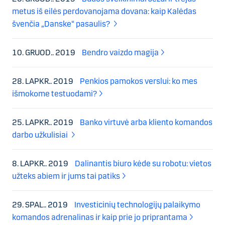
metus iš eilės perdovanojama dovana: kaip Kalėdas
švenčia „Danske“ pasaulis?
10. GRUOD.. 2019
Bendro vaizdo magija
28. LAPKR.. 2019
Penkios pamokos verslui: ko mes
išmokome testuodami?
25. LAPKR.. 2019
Banko virtuvė arba kliento komandos
darbo užkulisiai
8. LAPKR.. 2019
Dalinantis biuro kėde su robotu: vietos
užteks abiem ir jums tai patiks
29. SPAL.. 2019
Investicinių technologijų palaikymo
komandos adrenalinas ir kaip prie jo priprantama