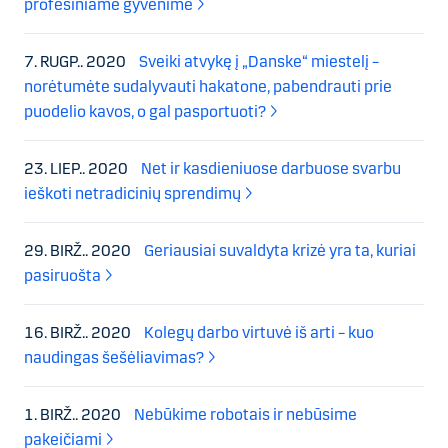
profesiniame gyvenime
7. RUGP.. 2020
Sveiki atvykę į „Danske“ miestelį –
norėtumėte sudalyvauti hakatone, pabendrauti prie
puodelio kavos, o gal pasportuoti?
23. LIEP.. 2020
Net ir kasdieniuose darbuose svarbu
ieškoti netradicinių sprendimų
29. BIRŽ.. 2020
Geriausiai suvaldyta krizė yra ta, kuriai
pasiruošta
16. BIRŽ.. 2020
Kolegų darbo virtuvė iš arti – kuo
naudingas šešėliavimas?
1. BIRŽ.. 2020
Nebūkime robotais ir nebūsime
pakeičiami