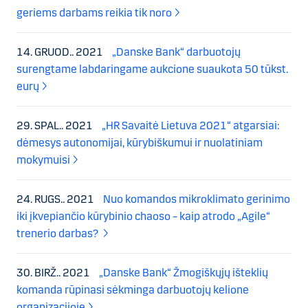
geriems darbams reikia tik noro
14. GRUOD.. 2021
„Danske Bank“ darbuotojų
surengtame labdaringame aukcione suaukota 50 tūkst.
eurų
29. SPAL.. 2021
„HR Savaitė Lietuva 2021“ atgarsiai:
dėmesys autonomijai, kūrybiškumui ir nuolatiniam
mokymuisi
24. RUGS.. 2021
Nuo komandos mikroklimato gerinimo
iki įkvepiančio kūrybinio chaoso – kaip atrodo „Agile“
trenerio darbas?
30. BIRŽ.. 2021
„Danske Bank“ Žmogiškųjų išteklių
komanda rūpinasi sėkminga darbuotojų kelione
organizacijoje