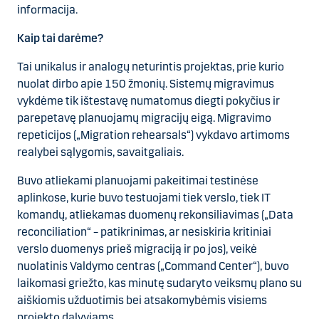
informacija.
Kaip tai darėme?
Tai unikalus ir analogų neturintis projektas, prie kurio
nuolat dirbo apie 150 žmonių. Sistemų migravimus
vykdėme tik ištestavę numatomus diegti pokyčius ir
parepetavę planuojamų migracijų eigą. Migravimo
repeticijos („Migration rehearsals“) vykdavo artimoms
realybei sąlygomis, savaitgaliais.
Buvo atliekami planuojami pakeitimai testinėse
aplinkose, kurie buvo testuojami tiek verslo, tiek IT
komandų, atliekamas duomenų rekonsiliavimas („Data
reconciliation“ – patikrinimas, ar nesiskiria kritiniai
verslo duomenys prieš migraciją ir po jos), veikė
nuolatinis Valdymo centras („Command Center“), buvo
laikomasi griežto, kas minutę sudaryto veiksmų plano su
aiškiomis užduotimis bei atsakomybėmis visiems
projekto dalyviams.