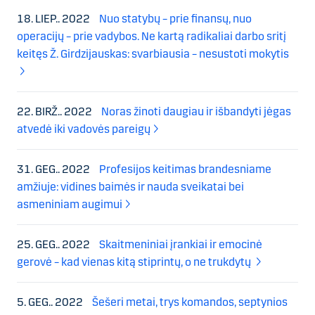
18. LIEP.. 2022
Nuo statybų – prie finansų, nuo
operacijų – prie vadybos. Ne kartą radikaliai darbo sritį
keitęs Ž. Girdzijauskas: svarbiausia – nesustoti mokytis
22. BIRŽ.. 2022
Noras žinoti daugiau ir išbandyti jėgas
atvedė iki vadovės pareigų
31. GEG.. 2022
Profesijos keitimas brandesniame
amžiuje: vidines baimės ir nauda sveikatai bei
asmeniniam augimui
25. GEG.. 2022
Skaitmeniniai įrankiai ir emocinė
gerovė – kad vienas kitą stiprintų, o ne trukdytų
5. GEG.. 2022
Šešeri metai, trys komandos, septynios