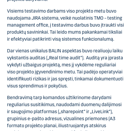
Visiems testavimo darbams viso projekto metu buvo
naudojama JIRA sistema, veikė nuolatinis TMO – testing
management office, į testavimo darbus buvo įtraukti visi
produktų savininkai. Tai leido mums pakankamai tiksliai
ir efektyviai patikrinti visą sistemos funkcionalumą.
Dar vienas unikalus BALIN aspektas buvo realiuoju laiku
vykstantis auditas („Real time audit“). Auditą yra įprasta
vykdyti užbaigus projektą, mes jį vykdėme reguliariai
viso projekto įgyvendinimo metu. Tai padėjo operatyviai
identifikuoti rizikas ir jas spręsti, tinkamai dokumentuoti
visus sprendimus ir pokyčius.
Bendravimą tarp komandos užtikrinome darydami
reguliarius susitikimus, naudodami duomenų dalijimosi
ir saugojimo platformas („sharepoint“ ir „LiveLink“),
grupinius e-pašto adresus, vizualines priemones (A3
formato projekto planai, iliustruojantys atskirus